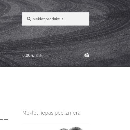
Meklēt:
Meklēt
0,00
€
0 items
LL
Meklēt riepas pēc izmēra