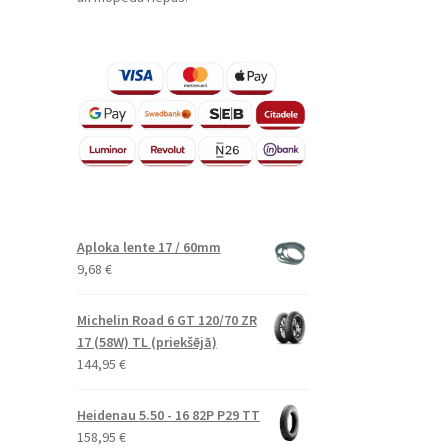
Aploka lente 17 / 60mm
9,68
€
Michelin Road 6 GT 120/70 ZR
17 (58W) TL (priekšējā)
144,95
€
Heidenau 5.50 - 16 82P P29 TT
158,95
€