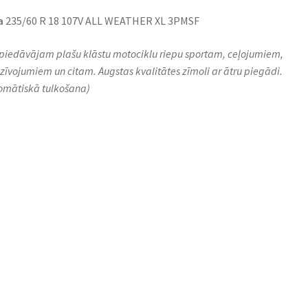
a
235/60 R 18 107V ALL WEATHER XL 3PMSF
piedāvājam plašu klāstu motociklu riepu sportam, ceļojumiem,
zīvojumiem un citam. Augstas kvalitātes zīmoli ar ātru piegādi.
omātiskā tulkošana)