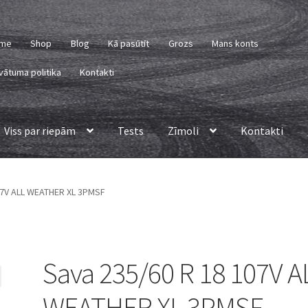
me
Shop
Blog
Kā pasūtīt
Grozs
Mans konts
vātuma politika
Kontakti
Viss par riepām
Tests
Zīmoli
Kontakti
07V ALL WEATHER XL 3PMSF
Sava 235/60 R 18 107V A
WEATHER XL 3PMSF