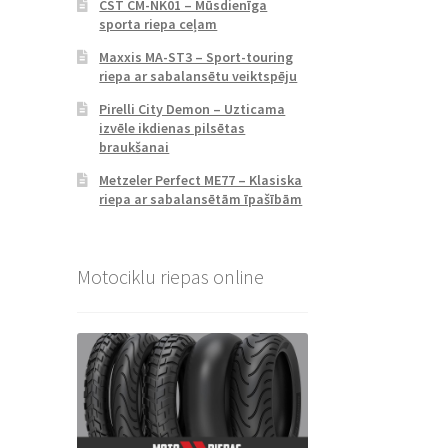
CST CM-NK01 – Mūsdienīga
sporta riepa ceļam
Maxxis MA-ST3 – Sport-touring
riepa ar sabalansētu veiktspēju
Pirelli City Demon – Uzticama
izvēle ikdienas pilsētas
braukšanai
Metzeler Perfect ME77 – Klasiska
riepa ar sabalansētām īpašībām
Motociklu riepas online