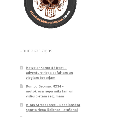
Jaunākās ziņas
Metzeler Karoo 4 Street –
adventure riepa asfaltam un
vieglam bezceļam
Dunlop Geomax MX34 –
motokrosa riepa mīkstam un
vidēji cietam segumam
Mitas Street Force – Sabalansēta
sporta riepa ikdienas lietošanai