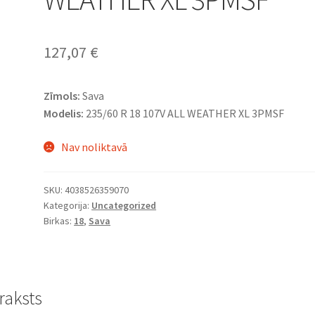
127,07
€
Zīmols:
Sava
Modelis:
235/60 R 18 107V ALL WEATHER XL 3PMSF
Nav noliktavā
SKU:
4038526359070
Kategorija:
Uncategorized
Birkas:
18
,
Sava
raksts