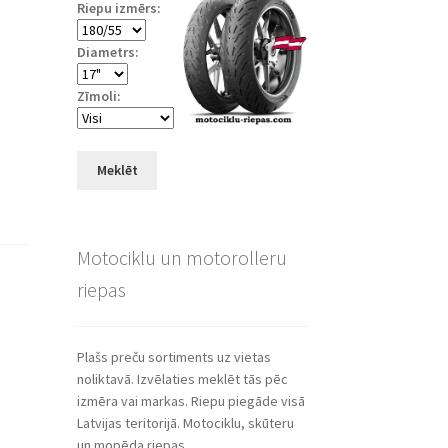
Riepu izmērs:
Diametrs:
Zīmoli:
Meklēt
Motociklu un motorolleru
riepas
Plašs preču sortiments uz vietas
noliktavā. Izvēlaties meklēt tās pēc
izmēra vai markas. Riepu piegāde visā
Latvijas teritorijā. Motociklu, skūteru
un mopēda riepas.