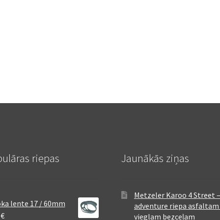
ulāras riepas
Jaunākās ziņas
Metzeler Karoo 4 Street 
ka lente 17 / 60mm
adventure riepa asfaltam
8
€
vieglam bezceļam