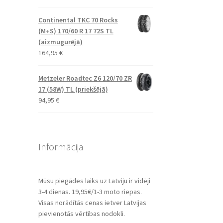
Continental TKC 70 Rocks
(M+S) 170/60 R 17 72S TL
(aizmugurējā)
164,95
€
Metzeler Roadtec Z6 120/70 ZR
17 (58W) TL (priekšējā)
94,95
€
Informācija
Mūsu piegādes laiks uz Latviju ir vidēji
3-4 dienas. 19,95€/1-3 moto riepas.
Visas norādītās cenas ietver Latvijas
pievienotās vērtības nodokli.