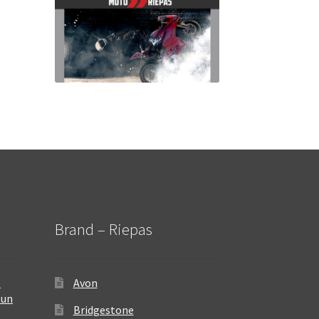
Brand – Riepas
–
Avon
 un
Bridgestone