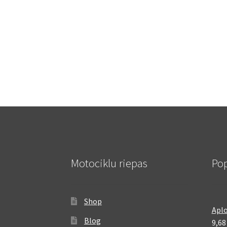
Motociklu riepas
Pop
Shop
Aplo
Blog
9,6