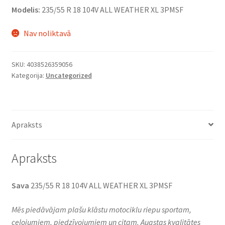
Modelis:
235/55 R 18 104V ALL WEATHER XL 3PMSF
Nav noliktavā
SKU:
4038526359056
Kategorija:
Uncategorized
Apraksts
Apraksts
Sava
235/55 R 18 104V ALL WEATHER XL 3PMSF
Mēs piedāvājam plašu klāstu motociklu riepu sportam,
ceļojumiem, piedzīvojumiem un citam. Augstas kvalitātes