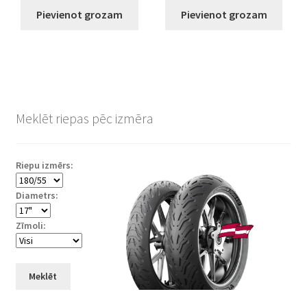
Pievienot grozam
Pievienot grozam
Meklēt riepas pēc izmēra
Riepu izmērs:
Diametrs:
Zīmoli:
Meklēt