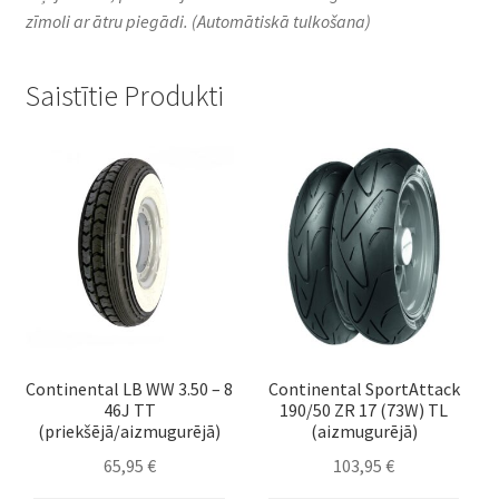
zīmoli ar ātru piegādi.
(Automātiskā tulkošana)
Saistītie Produkti
Continental LB WW 3.50 – 8
Continental SportAttack
46J TT
190/50 ZR 17 (73W) TL
(priekšējā/aizmugurējā)
(aizmugurējā)
65,95
€
103,95
€