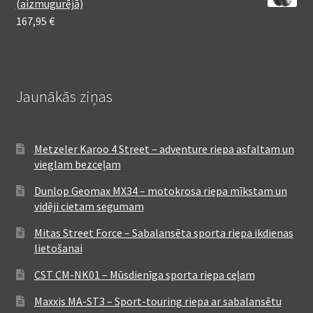
(aizmugurējā)
167,95
€
Jaunākās ziņas
Metzeler Karoo 4 Street – adventure riepa asfaltam un
vieglam bezceļam
Dunlop Geomax MX34 – motokrosa riepa mīkstam un
vidēji cietam segumam
Mitas Street Force – Sabalansēta sporta riepa ikdienas
lietošanai
CST CM-NK01 – Mūsdienīga sporta riepa ceļam
Maxxis MA-ST3 – Sport-touring riepa ar sabalansētu