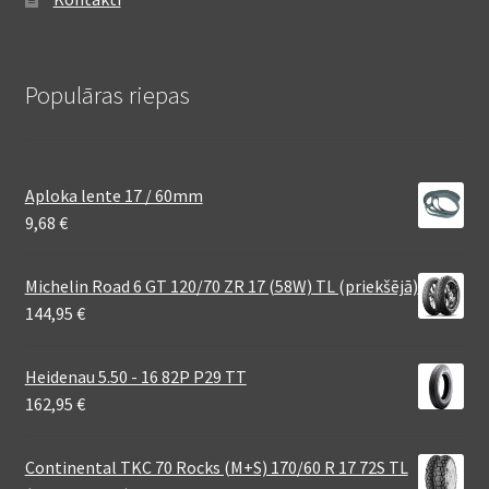
Populāras riepas
Aploka lente 17 / 60mm
9,68
€
Michelin Road 6 GT 120/70 ZR 17 (58W) TL (priekšējā)
144,95
€
Heidenau 5.50 - 16 82P P29 TT
162,95
€
Continental TKC 70 Rocks (M+S) 170/60 R 17 72S TL