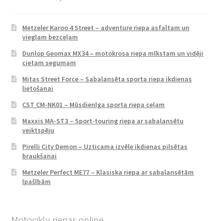
Metzeler Karoo 4 Street – adventure riepa asfaltam un
vieglam bezceļam
Dunlop Geomax MX34 – motokrosa riepa mīkstam un vidēji
cietam segumam
Mitas Street Force – Sabalansēta sporta riepa ikdienas
lietošanai
CST CM-NK01 – Mūsdienīga sporta riepa ceļam
Maxxis MA-ST3 – Sport-touring riepa ar sabalansētu
veiktspēju
Pirelli City Demon – Uzticama izvēle ikdienas pilsētas
braukšanai
Metzeler Perfect ME77 – Klasiska riepa ar sabalansētām
īpašībām
Motociklu riepas online