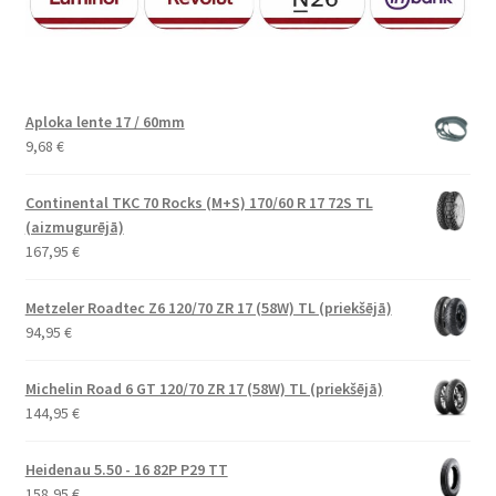
Aploka lente 17 / 60mm
9,68
€
Continental TKC 70 Rocks (M+S) 170/60 R 17 72S TL
(aizmugurējā)
167,95
€
Metzeler Roadtec Z6 120/70 ZR 17 (58W) TL (priekšējā)
94,95
€
Michelin Road 6 GT 120/70 ZR 17 (58W) TL (priekšējā)
144,95
€
Heidenau 5.50 - 16 82P P29 TT
158,95
€