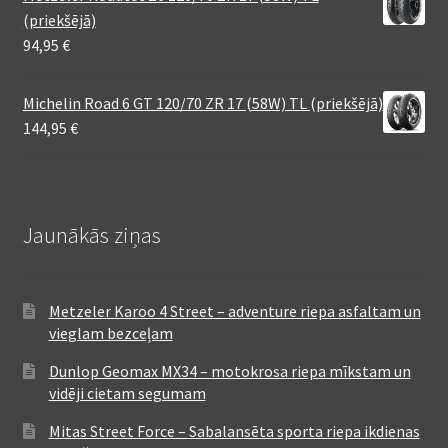
(priekšējā)
94,95
€
Michelin Road 6 GT 120/70 ZR 17 (58W) TL (priekšējā)
144,95
€
Jaunākās ziņas
Metzeler Karoo 4 Street – adventure riepa asfaltam un
vieglam bezceļam
Dunlop Geomax MX34 – motokrosa riepa mīkstam un
vidēji cietam segumam
Mitas Street Force – Sabalansēta sporta riepa ikdienas