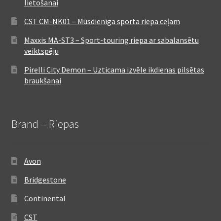
lietošanai
CST CM-NK01 – Mūsdienīga sporta riepa ceļam
Maxxis MA-ST3 – Sport-touring riepa ar sabalansētu
veiktspēju
Pirelli City Demon – Uzticama izvēle ikdienas pilsētas
braukšanai
Brand – Riepas
Avon
Bridgestone
Continental
CST