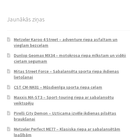
Jaunākās ziņas
Metzeler Karoo 4 Street – adventure riepa asfaltam un
vieglam bezceļam
Dunlop Geomax MX34 – motokrosa riepa mīkstam un vidēji
cietam segumam
Mitas Street Force – Sabalansēta sporta riepa ikdienas
lietošanai
CST CM-NK01 – Mūsdienīga sporta riepa ceļam
Maxxis MA-ST3 – Sport-touring riepa ar sabalansētu
veiktspēju
Pirelli City Demon – Uzticama izvēle ikdienas pilsētas
braukšanai
Metzeler Perfect ME77 – Klasiska riepa ar sabalansētām
īpašībām