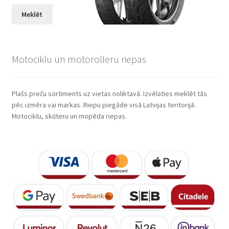
Meklēt
Motociklu un motorolleru riepas
Plašs preču sortiments uz vietas noliktavā. Izvēlaties meklēt tās
pēc izmēra vai markas. Riepu piegāde visā Latvijas teritorijā.
Motociklu, skūteru un mopēda riepas.