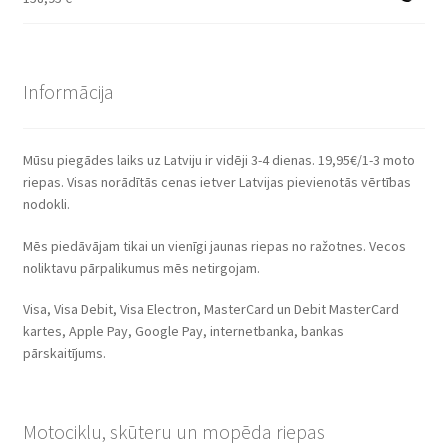
Informācija
Mūsu piegādes laiks uz Latviju ir vidēji 3-4 dienas. 19,95€/1-3 moto
riepas. Visas norādītās cenas ietver Latvijas pievienotās vērtības
nodokli.
Mēs piedāvājam tikai un vienīgi jaunas riepas no ražotnes. Vecos
noliktavu pārpalikumus mēs netirgojam.
Visa, Visa Debit, Visa Electron, MasterCard un Debit MasterCard
kartes, Apple Pay, Google Pay, internetbanka, bankas
pārskaitījums.
Motociklu, skūteru un mopēda riepas