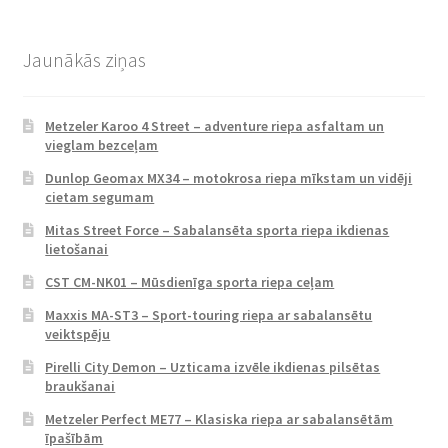
Jaunākās ziņas
Metzeler Karoo 4 Street – adventure riepa asfaltam un
vieglam bezceļam
Dunlop Geomax MX34 – motokrosa riepa mīkstam un vidēji
cietam segumam
Mitas Street Force – Sabalansēta sporta riepa ikdienas
lietošanai
CST CM-NK01 – Mūsdienīga sporta riepa ceļam
Maxxis MA-ST3 – Sport-touring riepa ar sabalansētu
veiktspēju
Pirelli City Demon – Uzticama izvēle ikdienas pilsētas
braukšanai
Metzeler Perfect ME77 – Klasiska riepa ar sabalansētām
īpašībām