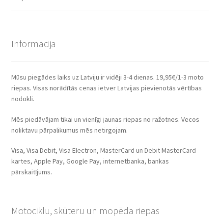
Informācija
Mūsu piegādes laiks uz Latviju ir vidēji 3-4 dienas. 19,95€/1-3 moto
riepas. Visas norādītās cenas ietver Latvijas pievienotās vērtības
nodokli.
Mēs piedāvājam tikai un vienīgi jaunas riepas no ražotnes. Vecos
noliktavu pārpalikumus mēs netirgojam.
Visa, Visa Debit, Visa Electron, MasterCard un Debit MasterCard
kartes, Apple Pay, Google Pay, internetbanka, bankas
pārskaitījums.
Motociklu, skūteru un mopēda riepas