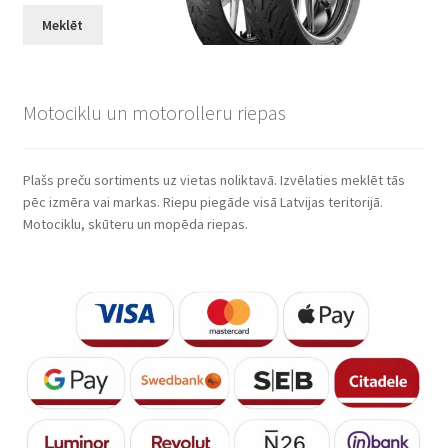
Meklēt
Motociklu un motorolleru riepas
Plašs preču sortiments uz vietas noliktavā. Izvēlaties meklēt tās
pēc izmēra vai markas. Riepu piegāde visā Latvijas teritorijā.
Motociklu, skūteru un mopēda riepas.