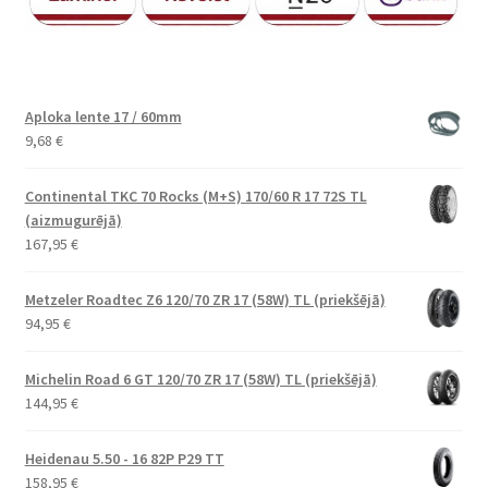
Aploka lente 17 / 60mm
9,68
€
Continental TKC 70 Rocks (M+S) 170/60 R 17 72S TL
(aizmugurējā)
167,95
€
Metzeler Roadtec Z6 120/70 ZR 17 (58W) TL (priekšējā)
94,95
€
Michelin Road 6 GT 120/70 ZR 17 (58W) TL (priekšējā)
144,95
€
Heidenau 5.50 - 16 82P P29 TT
158,95
€