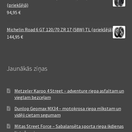
(priekšējā)
94,95
€
Michelin Road 6 GT 120/70 ZR 17 (58W) TL (priekšējā)
144,95
€
Jaunākās ziņas
Metzeler Karoo 4 Street – adventure riepa asfaltam un
vieglam bezceļam
Dunlop Geomax MX34 – motokrosa riepa mīkstam un
vidēji cietam segumam
Mitas Street Force – Sabalansēta sporta riepa ikdienas