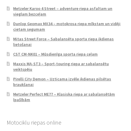
Metzeler Karoo 4 Street – adventure riepa asfaltam un
vieglam bezceļam
Dunlop Geomax MX34 – motokrosa riepa mīkstam un vidēji
cietam segumam
Mitas Street Force – Sabalansēta sporta riepa ikdienas
lietošanai
CST CM-NK01 – Mūsdienīga sporta riepa ceļam
Maxxis MA-ST3 – Sport-touring riepa ar sabalansētu
veiktspēju
Pirelli City Demon – Uzticama izvēle ikdienas pilsētas
braukšanai
Metzeler Perfect ME77 – Klasiska riepa ar sabalansētām
īpašībām
Motociklu riepas online