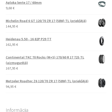
Aploka lente 17 / 60mm
9,68
€
Michelin Road 6 GT 120/70 ZR 17 (58W) TL (priekšējā)
144,95
€
Heidenau 5.50 - 16 82P P29 TT
162,95
€
Continental TKC 70 Rocks (M+S) 170/60 R 17 72S TL
(aizmugurējā)
167,95
€
Metzeler Roadtec Z6 120/70 ZR 17 (58W) TL (priekšējā)
94,95
€
Informācija