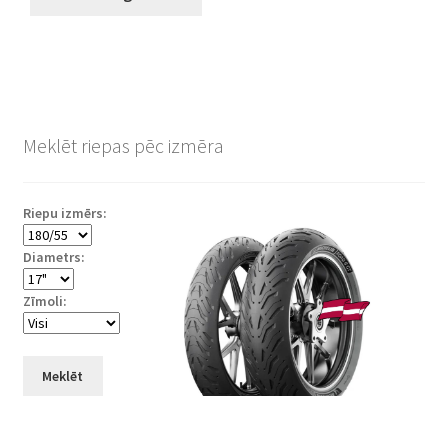
Meklēt riepas pēc izmēra
Riepu izmērs:
Diametrs:
Zīmoli:
Meklēt