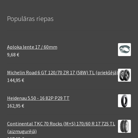
Populāras riepas
Aploka lente 17 / 60mm
9,68
€
Michelin Road 6 GT 120/70 ZR 17 (58W) TL (priekšējā)
144,95
€
Heidenau 5.50 - 16 82P P29 TT
162,95
€
Continental TKC 70 Rocks (M+S) 170/60 R 17 72S TL
(aizmugurējā)