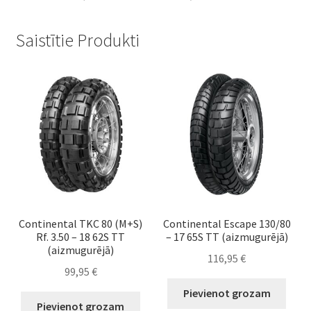
Saistītie Produkti
Continental TKC 80 (M+S)
Continental Escape 130/80
Rf. 3.50 – 18 62S TT
– 17 65S TT (aizmugurējā)
(aizmugurējā)
116,95
€
99,95
€
Pievienot grozam
Pievienot grozam