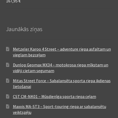
167,95
€
Jaunākās ziņas
Metzeler Karoo 4 Street – adventure riepa asfaltam un
vieglam bezceļam
Dunlop Geomax MX34 – motokrosa riepa mīkstam un
vidēji cietam segumam
Mitas Street Force – Sabalansēta sporta riepa ikdienas
lietošanai
CST CM-NK01 – Mūsdienīga sporta riepa ceļam
Maxxis MA-ST3 – Sport-touring riepa ar sabalansētu
veiktspēju