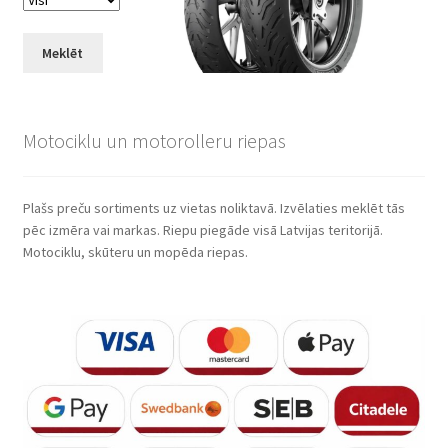
Meklēt
Motociklu un motorolleru riepas
Plašs preču sortiments uz vietas noliktavā. Izvēlaties meklēt tās
pēc izmēra vai markas. Riepu piegāde visā Latvijas teritorijā.
Motociklu, skūteru un mopēda riepas.