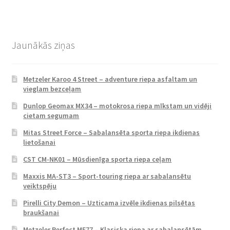
Jaunākās ziņas
Metzeler Karoo 4 Street – adventure riepa asfaltam un
vieglam bezceļam
Dunlop Geomax MX34 – motokrosa riepa mīkstam un vidēji
cietam segumam
Mitas Street Force – Sabalansēta sporta riepa ikdienas
lietošanai
CST CM-NK01 – Mūsdienīga sporta riepa ceļam
Maxxis MA-ST3 – Sport-touring riepa ar sabalansētu
veiktspēju
Pirelli City Demon – Uzticama izvēle ikdienas pilsētas
braukšanai
Metzeler Perfect ME77 – Klasiska riepa ar sabalansētām