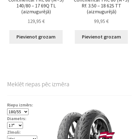
140/80 – 17 69Q TL
Rf. 3.50 – 18 62S TT
(aizmugurējā)
(aizmugurējā)
129,95
€
99,95
€
Pievienot grozam
Pievienot grozam
Meklēt riepas pēc izmēra
Riepu izmērs:
Diametrs:
Zīmoli: