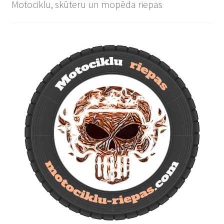
Motociklu, skūteru un mopēda riepas