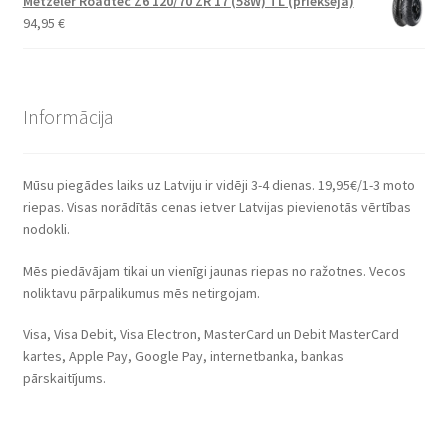
Metzeler Roadtec Z6 120/70 ZR 17 (58W) TL (priekšējā)
94,95
€
Informācija
Mūsu piegādes laiks uz Latviju ir vidēji 3-4 dienas. 19,95€/1-3 moto
riepas. Visas norādītās cenas ietver Latvijas pievienotās vērtības
nodokli.
Mēs piedāvājam tikai un vienīgi jaunas riepas no ražotnes. Vecos
noliktavu pārpalikumus mēs netirgojam.
Visa, Visa Debit, Visa Electron, MasterCard un Debit MasterCard
kartes, Apple Pay, Google Pay, internetbanka, bankas
pārskaitījums.