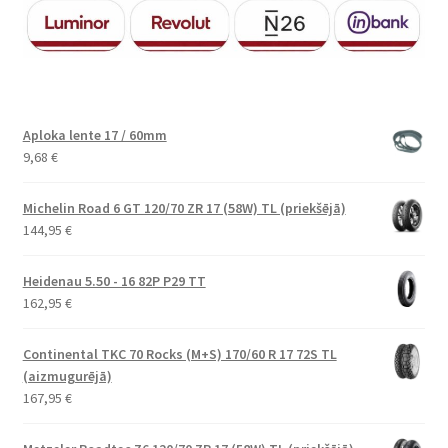
Aploka lente 17 / 60mm
9,68
€
Michelin Road 6 GT 120/70 ZR 17 (58W) TL (priekšējā)
144,95
€
Heidenau 5.50 - 16 82P P29 TT
162,95
€
Continental TKC 70 Rocks (M+S) 170/60 R 17 72S TL
(aizmugurējā)
167,95
€