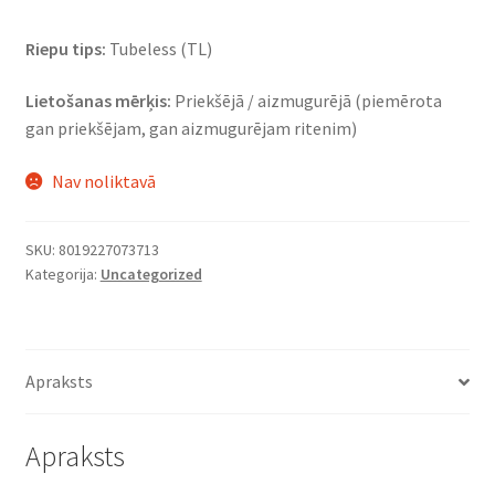
Riepu tips:
Tubeless (TL)
Lietošanas mērķis:
Priekšējā / aizmugurējā (piemērota
gan priekšējam, gan aizmugurējam ritenim)
Nav noliktavā
SKU:
8019227073713
Kategorija:
Uncategorized
Apraksts
Apraksts