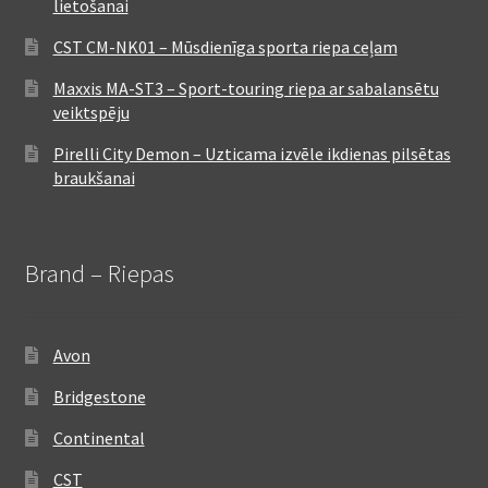
lietošanai
CST CM-NK01 – Mūsdienīga sporta riepa ceļam
Maxxis MA-ST3 – Sport-touring riepa ar sabalansētu
veiktspēju
Pirelli City Demon – Uzticama izvēle ikdienas pilsētas
braukšanai
Brand – Riepas
Avon
Bridgestone
Continental
CST