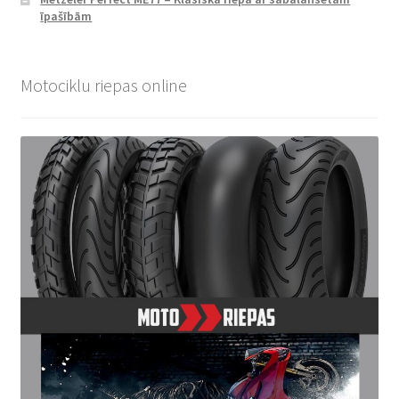
īpašībām
Motociklu riepas online