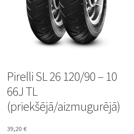
Pirelli SL 26 120/90 – 10
66J TL
(priekšējā/aizmugurējā)
39,20
€