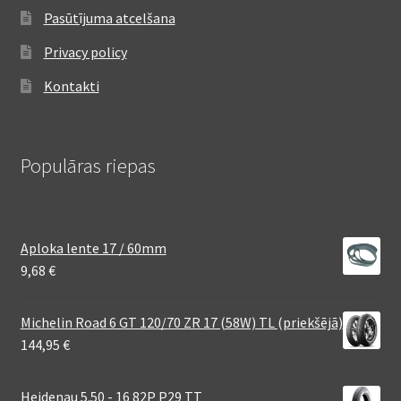
Pasūtījuma atcelšana
Privacy policy
Kontakti
Populāras riepas
Aploka lente 17 / 60mm
9,68
€
Michelin Road 6 GT 120/70 ZR 17 (58W) TL (priekšējā)
144,95
€
Heidenau 5.50 - 16 82P P29 TT