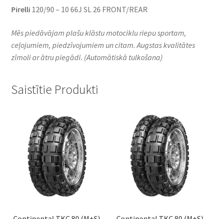
Pirelli
120/90 – 10 66J SL 26 FRONT/REAR
Mēs piedāvājam plašu klāstu motociklu riepu sportam,
ceļojumiem, piedzīvojumiem un citam. Augstas kvalitātes
zīmoli ar ātru piegādi.
(Automātiskā tulkošana)
Saistītie Produkti
Continental TKC 80 (M+S)
Continental TKC 80 (M+S)