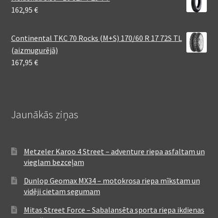
162,95
€
Continental TKC 70 Rocks (M+S) 170/60 R 17 72S TL
(aizmugurējā)
167,95
€
Jaunākās ziņas
Metzeler Karoo 4 Street – adventure riepa asfaltam un
vieglam bezceļam
Dunlop Geomax MX34 – motokrosa riepa mīkstam un
vidēji cietam segumam
Mitas Street Force – Sabalansēta sporta riepa ikdienas