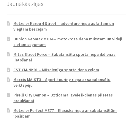
Jaunākās ziņas
Metzeler Karoo 4 Street – adventure riepa asfaltam un
vieglam bezceļam
Dunlop Geomax MX34 – motokrosa riepa mīkstam un vidēji
cietam segumam
Mitas Street Force – Sabalansēta sporta riepa ikdienas
lietošanai
CST CM-NK01 – Mūsdienīga sporta riepa ceļam
Maxxis MA-ST3 – Sport-touring riepa ar sabalansētu
veiktspēju
Pirelli City Demon – Uzticama izvēle ikdienas pilsētas
braukšanai
Metzeler Perfect ME77 – Klasiska riepa ar sabalansētām
īpašībām