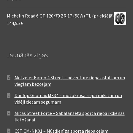
Michelin Road 6 GT 120/70 ZR 17 (58W) TL (priekšējā)
144,95
€
Jaunākās ziņas
Metzeler Karoo 4 Street – adventure riepa asfaltam un
vieglam bezceļam
Dunlop Geomax MX34 – motokrosa riepa mīkstam un
vidēji cietam segumam
Mitas Street Force – Sabalansēta sporta riepa ikdienas
lietošanai
CST CM-NK01 – Mūsdienīga sporta riepa ceļam