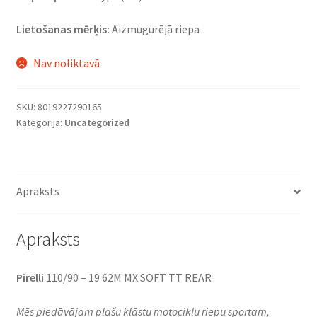
Lietošanas mērķis:
Aizmugurējā riepa
Nav noliktavā
SKU:
8019227290165
Kategorija:
Uncategorized
Apraksts
Apraksts
Pirelli
110/90 – 19 62M MX SOFT TT REAR
Mēs piedāvājam plašu klāstu motociklu riepu sportam,