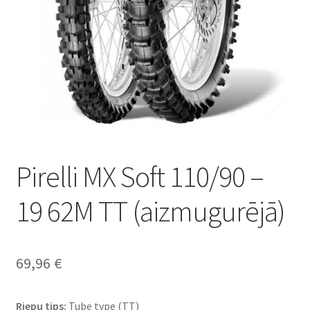
Pirelli MX Soft 110/90 –
19 62M TT (aizmugurējā)
69,96
€
Riepu tips:
Tube type (TT)