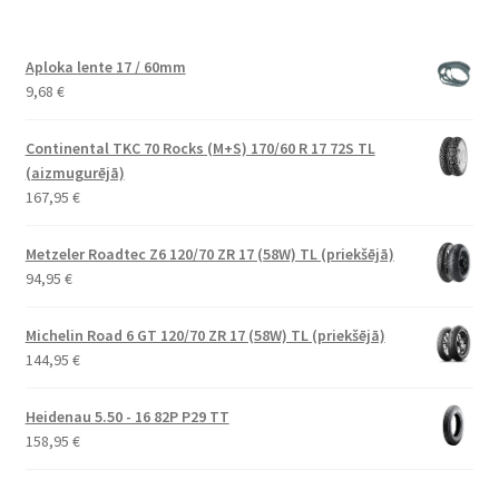
Aploka lente 17 / 60mm
9,68
€
Continental TKC 70 Rocks (M+S) 170/60 R 17 72S TL
(aizmugurējā)
167,95
€
Metzeler Roadtec Z6 120/70 ZR 17 (58W) TL (priekšējā)
94,95
€
Michelin Road 6 GT 120/70 ZR 17 (58W) TL (priekšējā)
144,95
€
Heidenau 5.50 - 16 82P P29 TT
158,95
€