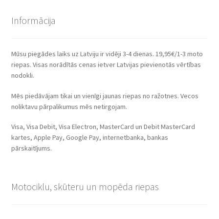
Informācija
Mūsu piegādes laiks uz Latviju ir vidēji 3-4 dienas. 19,95€/1-3 moto
riepas. Visas norādītās cenas ietver Latvijas pievienotās vērtības
nodokli.
Mēs piedāvājam tikai un vienīgi jaunas riepas no ražotnes. Vecos
noliktavu pārpalikumus mēs netirgojam.
Visa, Visa Debit, Visa Electron, MasterCard un Debit MasterCard
kartes, Apple Pay, Google Pay, internetbanka, bankas
pārskaitījums.
Motociklu, skūteru un mopēda riepas