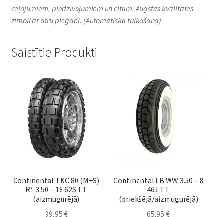
ceļojumiem, piedzīvojumiem un citam. Augstas kvalitātes
zīmoli ar ātru piegādi.
(Automātiskā tulkošana)
Saistītie Produkti
Continental TKC 80 (M+S)
Continental LB WW 3.50 – 8
Rf. 3.50 – 18 62S TT
46J TT
(aizmugurējā)
(priekšējā/aizmugurējā)
99,95
€
65,95
€