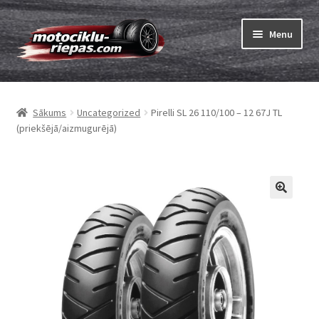
Skip
Skip
Menu
to
to
navigation
content
Expand
Riepas
child
Sākums
Uncategorized
Pirelli SL 26 110/100 – 12 67J TL
menu
Expand
Kameras
(priekšējā/aizmugurējā)
child
menu
Pasūtīt
Expand
Viss par riepām
child
menu
Tests
Expand
Zīmoli
child
menu
Kontakti