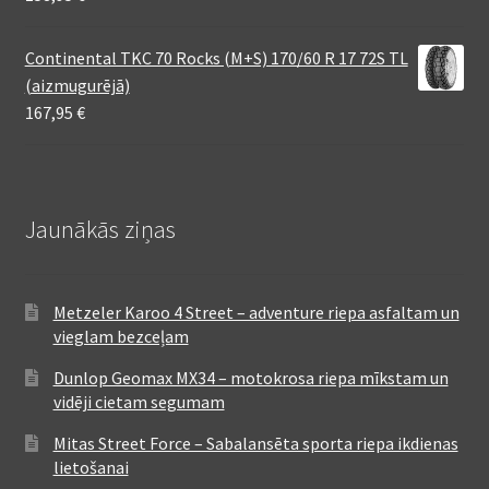
Continental TKC 70 Rocks (M+S) 170/60 R 17 72S TL
(aizmugurējā)
167,95
€
Jaunākās ziņas
Metzeler Karoo 4 Street – adventure riepa asfaltam un
vieglam bezceļam
Dunlop Geomax MX34 – motokrosa riepa mīkstam un
vidēji cietam segumam
Mitas Street Force – Sabalansēta sporta riepa ikdienas
lietošanai