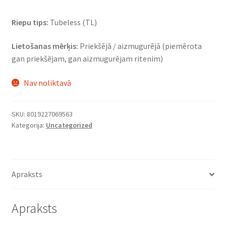
Riepu tips:
Tubeless (TL)
Lietošanas mērķis:
Priekšējā / aizmugurējā (piemērota
gan priekšējam, gan aizmugurējam ritenim)
Nav noliktavā
SKU:
8019227069563
Kategorija:
Uncategorized
Apraksts
Apraksts