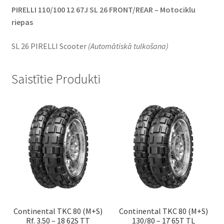
PIRELLI 110/100 12 67J SL 26 FRONT/REAR – Motociklu
riepas
SL 26 PIRELLI Scooter
(Automātiskā tulkošana)
Saistītie Produkti
Continental TKC 80 (M+S)
Continental TKC 80 (M+S)
Rf. 3.50 – 18 62S TT
130/80 – 17 65T TL