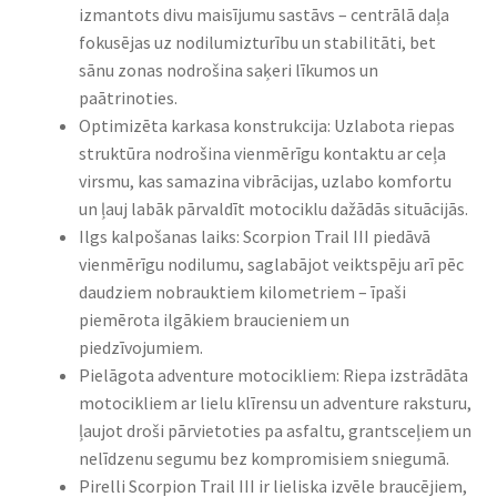
izmantots divu maisījumu sastāvs – centrālā daļa
fokusējas uz nodilumizturību un stabilitāti, bet
sānu zonas nodrošina saķeri līkumos un
paātrinoties.
Optimizēta karkasa konstrukcija: Uzlabota riepas
struktūra nodrošina vienmērīgu kontaktu ar ceļa
virsmu, kas samazina vibrācijas, uzlabo komfortu
un ļauj labāk pārvaldīt motociklu dažādās situācijās.
Ilgs kalpošanas laiks: Scorpion Trail III piedāvā
vienmērīgu nodilumu, saglabājot veiktspēju arī pēc
daudziem nobrauktiem kilometriem – īpaši
piemērota ilgākiem braucieniem un
piedzīvojumiem.
Pielāgota adventure motocikliem: Riepa izstrādāta
motocikliem ar lielu klīrensu un adventure raksturu,
ļaujot droši pārvietoties pa asfaltu, grantsceļiem un
nelīdzenu segumu bez kompromisiem sniegumā.
Pirelli Scorpion Trail III ir lieliska izvēle braucējiem,