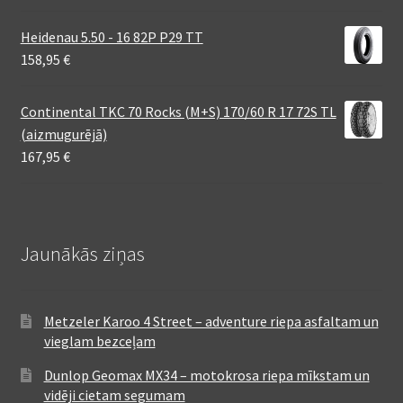
Heidenau 5.50 - 16 82P P29 TT
158,95
€
Continental TKC 70 Rocks (M+S) 170/60 R 17 72S TL
(aizmugurējā)
167,95
€
Jaunākās ziņas
Metzeler Karoo 4 Street – adventure riepa asfaltam un
vieglam bezceļam
Dunlop Geomax MX34 – motokrosa riepa mīkstam un
vidēji cietam segumam