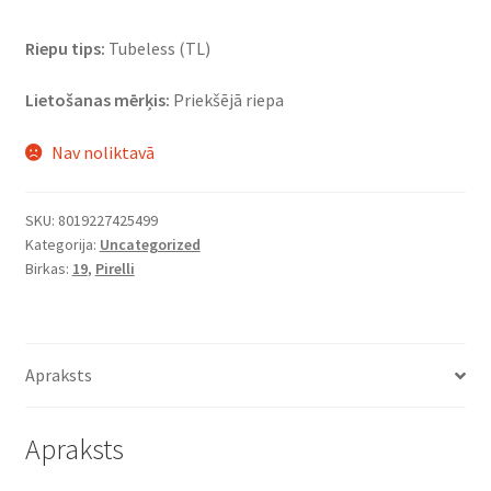
Riepu tips:
Tubeless (TL)
Lietošanas mērķis:
Priekšējā riepa
Nav noliktavā
SKU:
8019227425499
Kategorija:
Uncategorized
Birkas:
19
,
Pirelli
Apraksts
Apraksts