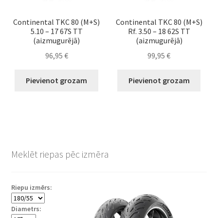
Continental TKC 80 (M+S)
Continental TKC 80 (M+S)
5.10 – 17 67S TT
Rf. 3.50 – 18 62S TT
(aizmugurējā)
(aizmugurējā)
96,95
€
99,95
€
Pievienot grozam
Pievienot grozam
Meklēt riepas pēc izmēra
Riepu izmērs:
Diametrs: