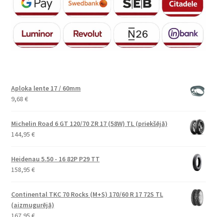
Aploka lente 17 / 60mm
9,68
€
Michelin Road 6 GT 120/70 ZR 17 (58W) TL (priekšējā)
144,95
€
Heidenau 5.50 - 16 82P P29 TT
158,95
€
Continental TKC 70 Rocks (M+S) 170/60 R 17 72S TL
(aizmugurējā)
167,95
€