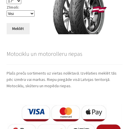
Zīmoli:
Meklēt
Motociklu un motorolleru riepas
Plašs preču sortiments uz vietas noliktavā. Izvēlaties meklēt tās
pēc izmēra vai markas. Riepu piegāde visā Latvijas teritorijā.
Motociklu, skūteru un mopēda riepas.