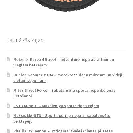
Jaunākās ziņas
Metzeler Karoo 4 Street – adventure riepa asfaltam un
vieglam bezceļam
Dunlop Geomax MX34 – motokrosa riepa mīkstam un vidēji
cietam segumam
Mitas Street Force – Sabalansēta sporta riepa ikdienas
lietošanai
CST CM-NK01 – Mūsdienīga sporta riepa ceļam
Maxxis MA-ST3 – Sport-touring riepa ar sabalansētu
veiktspēju
Pirelli City Demon – Uzticama izvēle ikdienas pilsētas