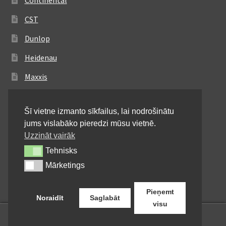
Continental
CST
Dunlop
Heidenau
Maxxis
Metzeler
Šī vietne izmanto sīkfailus, lai nodrošinātu
Michelin
jums vislabāko pieredzi mūsu vietnē.
Mitas
Uzzināt vairāk
Tehnisks
Tehnisks
Pirelli
Mārketings
Mārketings
Shinko
Pieņemt
Noraidīt
Saglabāt
visu
0