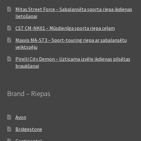
Mitas Street Force – Sabalansēta sporta riepa ikdienas
lietošanai
CST CM-NK01 – Mūsdienīga sporta riepa ceļam
Maxxis MA-ST3 – Sport-touring riepa ar sabalansētu
veiktspēju
Pirelli City Demon – Uzticama izvēle ikdienas pilsētas
braukšanai
Brand – Riepas
Avon
Bridgestone