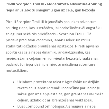
Pirelli Scorpion Trail III – Modernizēta adventure-touring
riepa ar uzlabotu sniegumu gan uz ceļa, gan bezceļā
Pirelli Scorpion Trail III ir jaunākās paaudzes adventure-
touring riepa, kas izstrādāta, lai nodrošinātu vēl augstāku
sniegumu nekā tās priekštecis – Scorpion Trail II. Tā
piedāvā precīzāku vadāmību, labāku saķeri un izcilu
stabilitāti dažādos braukšanas apstākļos. Pirelli apvieno
sportiskas ceļa riepas dinamiku ar daudzpusību, kas
nepieciešama ceļojumiem un vieglai bezceļa braukšanai,
padarot šo riepu ideāli piemērotu mūsdienu adventure
motocikliem.
Uzlabots protektora raksts: Agresīvāks un dziļāks
raksts ar uzlabotu drenāžu nodrošina pārliecinošu
saķeri gan uz slapja asfalta, gan grantenes vai meža
ceļiem, uzlabojot arī bremzēšanas veiktspēju.
Dual Compound tehnoloģija: Aizmugurējā riepā