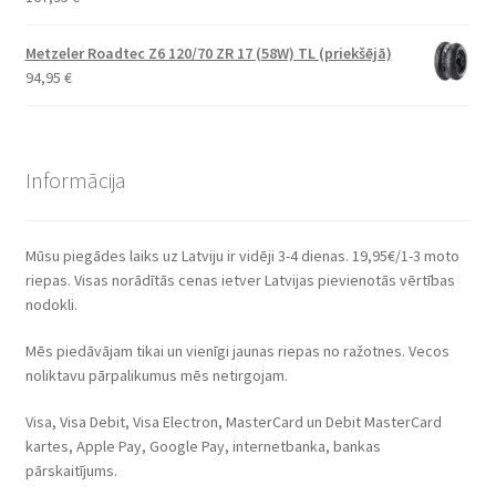
Metzeler Roadtec Z6 120/70 ZR 17 (58W) TL (priekšējā)
94,95
€
Informācija
Mūsu piegādes laiks uz Latviju ir vidēji 3-4 dienas. 19,95€/1-3 moto
riepas. Visas norādītās cenas ietver Latvijas pievienotās vērtības
nodokli.
Mēs piedāvājam tikai un vienīgi jaunas riepas no ražotnes. Vecos
noliktavu pārpalikumus mēs netirgojam.
Visa, Visa Debit, Visa Electron, MasterCard un Debit MasterCard
kartes, Apple Pay, Google Pay, internetbanka, bankas
pārskaitījums.