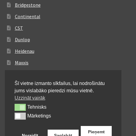
Bridgestone
Continental
CST
Dunlop
Heidenau
Maxxis
Metzeler
Šī vietne izmanto sīkfailus, lai nodrošinātu
Michelin
jums vislabāko pieredzi mūsu vietnē.
Mitas
Uzzināt vairāk
Tehnisks
Tehnisks
Pirelli
Mārketings
Mārketings
Shinko
Pieņemt
Noraidīt
Saglabāt