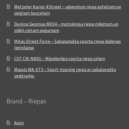
Metzeler Karoo 4 Street – adventure riepa asfaltam un
vieglam bezceļam
Dunlop Geomax MX34 – motokrosa riepa mīkstam un
vidēji cietam segumam
Mitas Street Force – Sabalansēta sporta riepa ikdienas
lietošanai
CST CM-NK01 – Mūsdienīga sporta riepa ceļam
Maxxis MA-ST3 – Sport-touring riepa ar sabalansētu
veiktspēju
Brand – Riepas
Avon