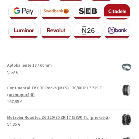
Aploka lente 17 / 60mm
9,68
€
Continental TKC 70 Rocks (M+S) 170/60 R 17 72S TL
(aizmugurējā)
167,95
€
Metzeler Roadtec Z6 120/70 ZR 17 (58W) TL (priekšējā)
94,95
€