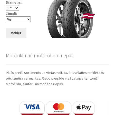
Diametrs:
Zīmoli:
Meklēt
Motociklu un motorolleru riepas
Plašs preču sortiments uz vietas noliktavā. Izvēlaties meklēt tās
pēc izmēra vai markas. Riepu piegāde visā Latvijas teritorijā.
Motociklu, skūteru un mopēda riepas.