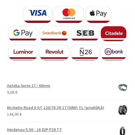
Aploka lente 17 / 60mm
9,68
€
Michelin Road 6 GT 120/70 ZR 17 (58W) TL (priekšējā)
144,95
€
Heidenau 5.50 - 16 82P P29 TT