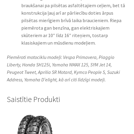
braukšanai pa pilsētas asfaltētajiem ceļiem, bet tā
konstrukcija ļauj arī ar pārliecību doties ārpus
pilsētas mierīgiem brīvā laika braucieniem. Riepa
piemērota gan benzīna, gan elektriskajiem
skūteriem ar 10″ līdz 16″ riteņiem, tostarp
klasiskajiem un mūsdienu modeļiem.
Piemēroti motociklu modeļi: Vespa Primavera, Piaggio
Liberty, Honda SH125i, Yamaha NMAX 125, SYM Jet 14,
Peugeot Tweet, Aprilia SR Motard, Kymco People S, Suzuki
Address, Yamaha D’elight, kā arī citi līdzīgi modeļi.
Saistītie Produkti