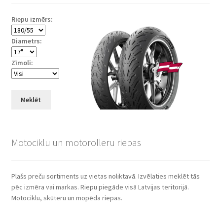
Riepu izmērs:
Diametrs:
Zīmoli:
Meklēt
Motociklu un motorolleru riepas
Plašs preču sortiments uz vietas noliktavā. Izvēlaties meklēt tās
pēc izmēra vai markas. Riepu piegāde visā Latvijas teritorijā.
Motociklu, skūteru un mopēda riepas.