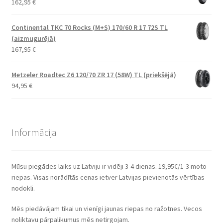
162,95
€
Continental TKC 70 Rocks (M+S) 170/60 R 17 72S TL
(aizmugurējā)
167,95
€
Metzeler Roadtec Z6 120/70 ZR 17 (58W) TL (priekšējā)
94,95
€
Informācija
Mūsu piegādes laiks uz Latviju ir vidēji 3-4 dienas. 19,95€/1-3 moto
riepas. Visas norādītās cenas ietver Latvijas pievienotās vērtības
nodokli.
Mēs piedāvājam tikai un vienīgi jaunas riepas no ražotnes. Vecos
noliktavu pārpalikumus mēs netirgojam.