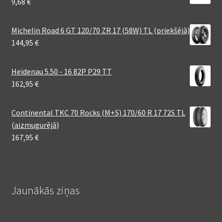
9,68
€
Michelin Road 6 GT 120/70 ZR 17 (58W) TL (priekšējā)
144,95
€
Heidenau 5.50 - 16 82P P29 TT
162,95
€
Continental TKC 70 Rocks (M+S) 170/60 R 17 72S TL
(aizmugurējā)
167,95
€
Jaunākās ziņas