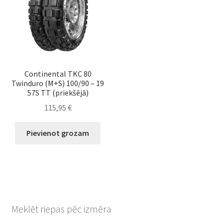
Continental TKC 80
Twinduro (M+S) 100/90 – 19
57S TT (priekšējā)
115,95
€
Pievienot grozam
Meklēt riepas pēc izmēra