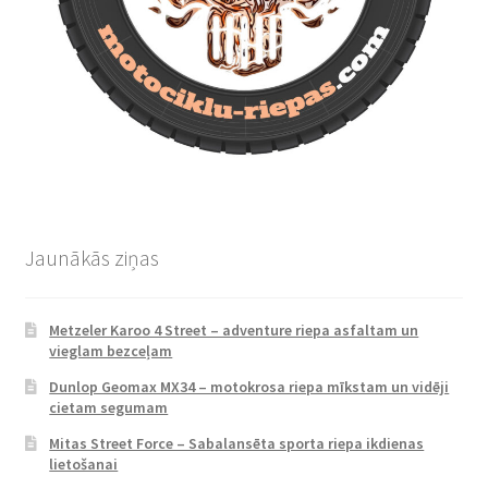
Jaunākās ziņas
Metzeler Karoo 4 Street – adventure riepa asfaltam un
vieglam bezceļam
Dunlop Geomax MX34 – motokrosa riepa mīkstam un vidēji
cietam segumam
Mitas Street Force – Sabalansēta sporta riepa ikdienas
lietošanai