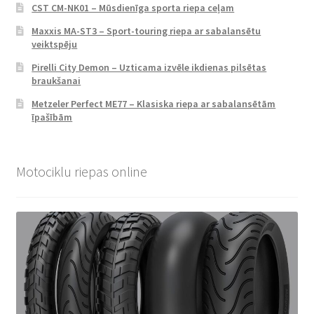
CST CM-NK01 – Mūsdienīga sporta riepa ceļam
Maxxis MA-ST3 – Sport-touring riepa ar sabalansētu
veiktspēju
Pirelli City Demon – Uzticama izvēle ikdienas pilsētas
braukšanai
Metzeler Perfect ME77 – Klasiska riepa ar sabalansētām
īpašībām
Motociklu riepas online