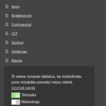
Avon
Bridgestone
Continental
CST
Dunlop
Heidenau
Maxxis
Metzeler
Šī vietne izmanto sīkfailus, lai nodrošinātu
Michelin
jums vislabāko pieredzi mūsu vietnē.
Mitas
Uzzināt vairāk
Tehnisks
Tehnisks
Pirelli
Mārketings
Mārketings
Shinko