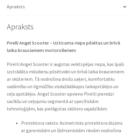
daudzums
Apraksts
Apraksts
Pirelli Angel Scooter – Uzticama riepa pilsētas un brīvā
laika braucieniem motorolleriem
Pirelli Angel Scooter ir augstas veiktspējas riepa, kas īpaši
izstrādāta mūsdienu pilsētvidei un brīvā laika braucieniem
ar skūteriem. Tā nodrošina drošu saķeri, komfortablu
vadāmību un ilgmūžību visdažādākajos laikapstākļos un
ceļa apstākļos. Angel Scooter apvieno Pirelli pieredzi
sacīkšu un ceļojumu segmentā ar specifiskām
tehnoloģijām, kas pielāgotas skūteru vajadzībām.
Protektora raksts: Asimetrisks protektora dizains
ar gareniskām un šķērseniskām rievām nodrošina