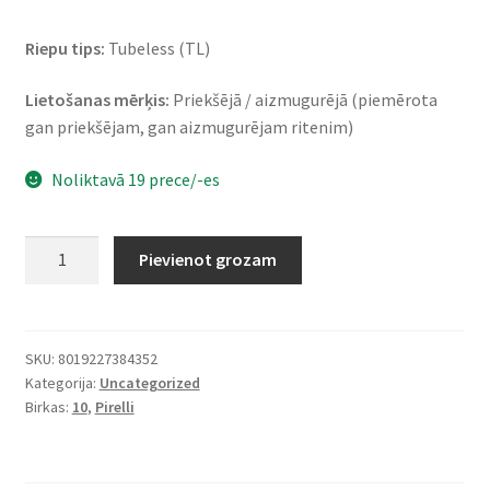
Riepu tips:
Tubeless (TL)
Lietošanas mērķis:
Priekšējā / aizmugurējā (piemērota
gan priekšējam, gan aizmugurējam ritenim)
Noliktavā 19 prece/-es
Pirelli
Pievienot grozam
Angel
Scooter
100/80
-
SKU:
8019227384352
Kategorija:
Uncategorized
10
Birkas:
10
,
Pirelli
53L
TL
(priekšējā/aizmugurējā)