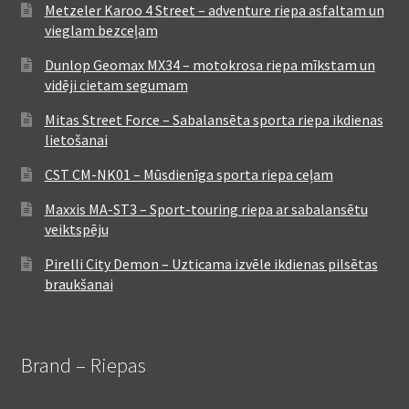
Metzeler Karoo 4 Street – adventure riepa asfaltam un
vieglam bezceļam
Dunlop Geomax MX34 – motokrosa riepa mīkstam un
vidēji cietam segumam
Mitas Street Force – Sabalansēta sporta riepa ikdienas
lietošanai
CST CM-NK01 – Mūsdienīga sporta riepa ceļam
Maxxis MA-ST3 – Sport-touring riepa ar sabalansētu
veiktspēju
Pirelli City Demon – Uzticama izvēle ikdienas pilsētas
braukšanai
Brand – Riepas