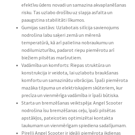
efektīvu ūdens novadi un samazina akvaplanēšanas
risku. Tas uzlabo drošību uz slapja asfalta un
paaugstina stabilitāti līkumos.
Gumijas sastāvs: Uzlabotais silīcija savienojums
nodrošina labu saķeri zemā un mērenā
temperatūrā, kā arī palielina nobraukumu un
nodilumizturību, padarot riepu piemērotu arī
biežiem pilsētas maršrutiem.
Vadāmība un komforts: Riepas struktūra un
konstrukcija ir veidota, lai uzlabotu braukšanas
komfortu un samazinātu vibrācijas. Īpaši piemērota
mazāka tilpuma un elektriskajiem skūteriem, kur
precīza un vienmērīga vadāmība ir īpaši būtiska.
Starta un bremzēšanas veiktspēja: Angel Scooter
nodrošina īsu bremzēšanas ceļu, īpaši pilsētas
apstākļos, pateicoties optimizētai kontakta
laukumam un vienmērīgam spiediena sadalījumam.
Pirelli Angel Scooter ir ideāli piemērota ikdienas