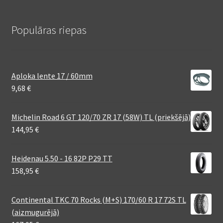
Populāras riepas
Aploka lente 17 / 60mm
9,68
€
Michelin Road 6 GT 120/70 ZR 17 (58W) TL (priekšējā)
144,95
€
Heidenau 5.50 - 16 82P P29 TT
158,95
€
Continental TKC 70 Rocks (M+S) 170/60 R 17 72S TL
(aizmugurējā)