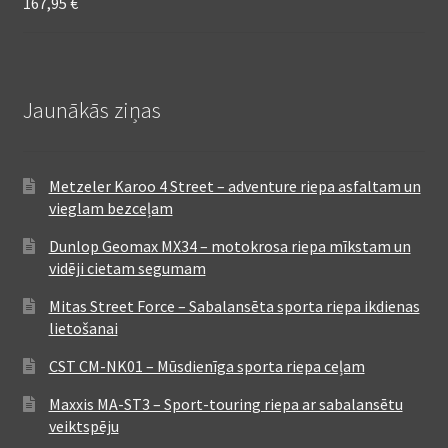
167,95
€
Jaunākās ziņas
Metzeler Karoo 4 Street – adventure riepa asfaltam un
vieglam bezceļam
Dunlop Geomax MX34 – motokrosa riepa mīkstam un
vidēji cietam segumam
Mitas Street Force – Sabalansēta sporta riepa ikdienas
lietošanai
CST CM-NK01 – Mūsdienīga sporta riepa ceļam
Maxxis MA-ST3 – Sport-touring riepa ar sabalansētu
veiktspēju