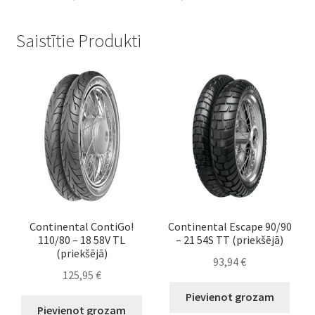
Saistītie Produkti
Continental ContiGo!
Continental Escape 90/90
110/80 – 18 58V TL
– 21 54S TT (priekšējā)
(priekšējā)
93,94
€
125,95
€
Pievienot grozam
Pievienot grozam