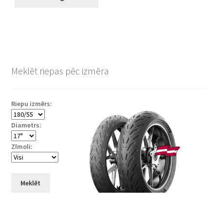
Meklēt riepas pēc izmēra
Riepu izmērs:
Diametrs:
Zīmoli:
Meklēt