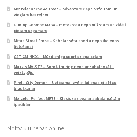
Metzeler Karoo 4 Street – adventure riepa asfaltam un
vieglam bezceļam
Dunlop Geomax MX34 – motokrosa riepa mīkstam un vidēji
cietam segumam
Mitas Street Force – Sabalansēta sporta riepa ikdienas
lietošanai
CST CM-NK01 – Mūsdienīga sporta riepa ceļam
Maxxis MA-ST3 – Sport-touring riepa ar sabalansētu
veiktspēju
Pirelli City Demon – Uzticama izvēle ikdienas pilsētas
braukšanai
Metzeler Perfect ME77 – Klasiska riepa ar sabalansētām
īpašībām
Motociklu riepas online