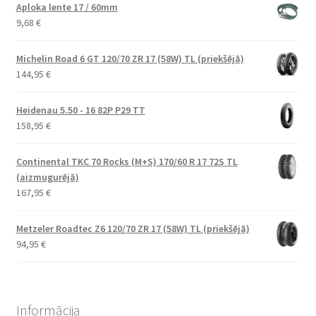
Aploka lente 17 / 60mm
9,68
€
Michelin Road 6 GT 120/70 ZR 17 (58W) TL (priekšējā)
144,95
€
Heidenau 5.50 - 16 82P P29 TT
158,95
€
Continental TKC 70 Rocks (M+S) 170/60 R 17 72S TL
(aizmugurējā)
167,95
€
Metzeler Roadtec Z6 120/70 ZR 17 (58W) TL (priekšējā)
94,95
€
Informācija