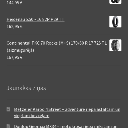
144,95
€
Heidenau 5.50 - 16 82P P29 TT
162,95
€
Continental TKC 70 Rocks (M+S) 170/60 R 17 72S TL
(aizmugurējā)
167,95
€
Jaunākās ziņas
Metzeler Karoo 4 Street – adventure riepa asfaltam un
vieglam bezceļam
Dunlop Geomax MX34 – motokrosa riepa mīkstam un