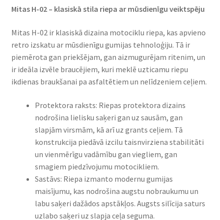
Mitas H-02 – klasiskā stila riepa ar mūsdienīgu veiktspēju
Mitas H-02 ir klasiskā dizaina motociklu riepa, kas apvieno
retro izskatu ar mūsdienīgu gumijas tehnoloģiju. Tā ir
piemērota gan priekšējam, gan aizmugurējam ritenim, un
ir ideāla izvēle braucējiem, kuri meklē uzticamu riepu
ikdienas braukšanai pa asfaltētiem un nelīdzeniem ceļiem.
Protektora raksts: Riepas protektora dizains
nodrošina lielisku saķeri gan uz sausām, gan
slapjām virsmām, kā arī uz grants ceļiem. Tā
konstrukcija piedāvā izcilu taisnvirziena stabilitāti
un vienmērīgu vadāmību gan viegliem, gan
smagiem piedzīvojumu motocikliem.
Sastāvs: Riepa izmanto modernu gumijas
maisījumu, kas nodrošina augstu nobraukumu un
labu saķeri dažādos apstākļos. Augsts silīcija saturs
uzlabo saķeri uz slapja ceļa seguma.