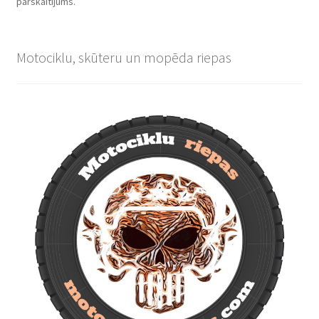
pārskaitījums.
Motociklu, skūteru un mopēda riepas