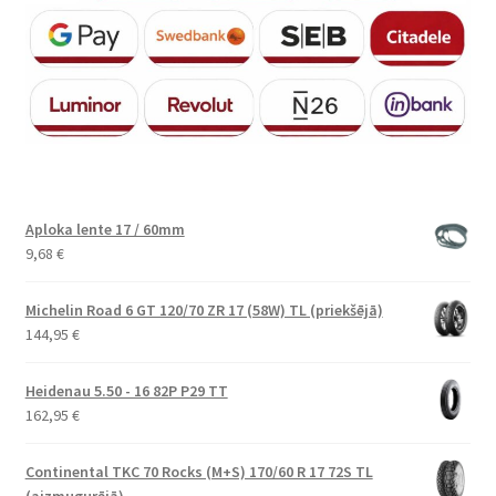
Aploka lente 17 / 60mm
9,68
€
Michelin Road 6 GT 120/70 ZR 17 (58W) TL (priekšējā)
144,95
€
Heidenau 5.50 - 16 82P P29 TT
162,95
€
Continental TKC 70 Rocks (M+S) 170/60 R 17 72S TL
(aizmugurējā)