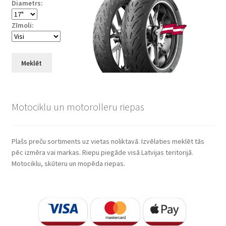
Diametrs:
Zīmoli:
Meklēt
Motociklu un motorolleru riepas
Plašs preču sortiments uz vietas noliktavā. Izvēlaties meklēt tās
pēc izmēra vai markas. Riepu piegāde visā Latvijas teritorijā.
Motociklu, skūteru un mopēda riepas.