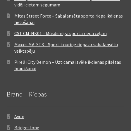
vidēji cietam segumam
Mitas Street Force – Sabalansēta sporta riepa ikdienas
lietošanai
CST CM-NK01 – Mūsdienīga sporta riepa ceļam
Maxxis MA-ST3 – Sport-touring riepa ar sabalansētu
veiktspēju
Pirelli City Demon – Uzticama izvēle ikdienas pilsētas
braukšanai
Brand – Riepas
Avon
Bridgestone