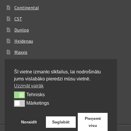
Continental
CST
Dunlop
Heidenau
Maxxis
Metzeler
Šī vietne izmanto sīkfailus, lai nodrošinātu
Michelin
jums vislabāko pieredzi mūsu vietnē.
Mitas
Uzzināt vairāk
Tehnisks
Tehnisks
Pirelli
Mārketings
Mārketings
Shinko
Pieņemt
Noraidīt
Saglabāt
visu