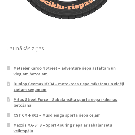
Jaunākās ziņas
Metzeler Karoo 4 Street – adventure riepa asfaltam un
vieglam bezceļam
Dunlop Geomax MX34 – motokrosa riepa mīkstam un vidēji
cietam segumam
Mitas Street Force – Sabalansēta sporta riepa ikdienas
lietošanai
CST CM-NK01 – Mūsdienīga sporta riepa ceļam
Maxxis MA-ST3 – Sport-touring riepa ar sabalansētu
veiktspēju