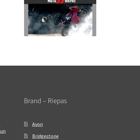
Brand – Riepas
–
Avon
 un
Bridgestone