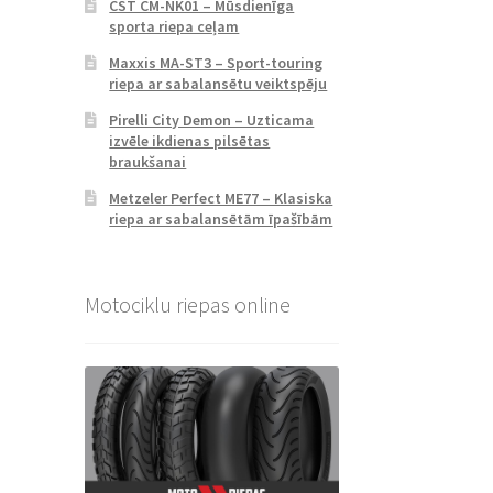
CST CM-NK01 – Mūsdienīga
sporta riepa ceļam
Maxxis MA-ST3 – Sport-touring
riepa ar sabalansētu veiktspēju
Pirelli City Demon – Uzticama
izvēle ikdienas pilsētas
braukšanai
Metzeler Perfect ME77 – Klasiska
riepa ar sabalansētām īpašībām
Motociklu riepas online