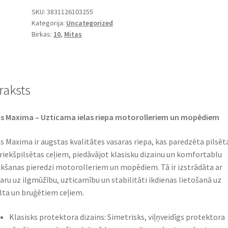
-
SKU:
3831126103255
Kategorija:
Uncategorized
10
Birkas:
10
,
Mitas
59P
TL
(priekšējā/aizmugurējā)
daudzums
raksts
s Maxima – Uzticama ielas riepa motorolleriem un mopēdiem
s Maxima ir augstas kvalitātes vasaras riepa, kas paredzēta pilsēt
riekšpilsētas ceļiem, piedāvājot klasisku dizainu un komfortablu
kšanas pieredzi motorolleriem un mopēdiem. Tā ir izstrādāta ar
aru uz ilgmūžību, uzticamību un stabilitāti ikdienas lietošanā uz
lta un bruģētiem ceļiem.
Klasisks protektora dizains: Simetrisks, viļņveidīgs protektora