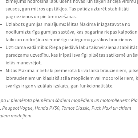
zīmējums nodrošina labu ūdens novadi un saķeri ar ceļa virsmu
sausos, gan mitros apstākļos. Tas palīdz uzturēt stabilitāti
pagriezienos un pie bremzēšanas.
Uzlabots gumijas maisījums: Mitas Maxima ir izgatavota no
nodilumizturīga gumijas sastāva, kas pagarina riepas kalpošan
laiku un nodrošina vienmērīgu sniegumu garākos braucienos.
Uzticama vadāmība: Riepa piedāvā labu taisnvirziena stabilitāt
paredzamu uzvedību, kas ir īpaši svarīgi pilsētas satiksmē un ša
ielās manevrējot.
Mitas Maxima ir lieliski piemērota brīvā laika braucieniem, pils
izbraucieniem un klasiskā stila mopēdiem vai motorolleriem, k
svarīgs ir gan vizuālais izskats, gan funkcionalitāte.
iepa ir piemērota piemēram šādiem mopēdiem un motorolleriem: Pi
, Peugeot Vogue, Honda PX50, Tomos Classic, Puch Maxi un citiem
īgiem modeļiem.