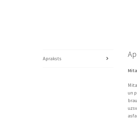
Ap
Apraksts
Mita
Mita
un p
brau
uzsv
asfa