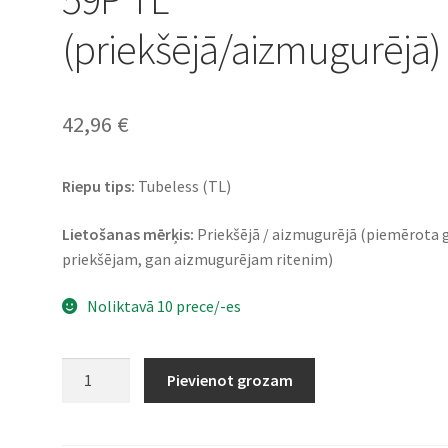
(priekšējā/aizmugurējā)
42,96
€
Riepu tips:
Tubeless (TL)
Lietošanas mērķis:
Priekšējā / aizmugurējā (piemērota 
priekšējam, gan aizmugurējam ritenim)
Noliktavā 10 prece/-es
Mitas
Pievienot grozam
Maxima
Rf.
3.50