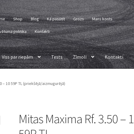
me
Shop
Blog
Kā pasūtīt
Grozs
Mans konts
vātuma politika
Kontakti
Viss par riepām
Tests
Zīmoli
Kontakti
0 – 10 59P TL (priekšējā/aizmugurējā)
Mitas Maxima Rf. 3.50 – 
59P TL