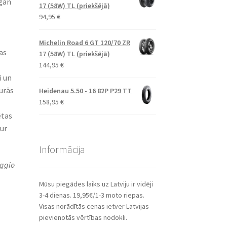
 gan
17 (58W) TL (priekšējā)
94,95
€
Michelin Road 6 GT 120/70 ZR
as
17 (58W) TL (priekšējā)
144,95
€
i un
urās
Heidenau 5.50 - 16 82P P29 TT
158,95
€
ētas
ur
Informācija
aggio
Mūsu piegādes laiks uz Latviju ir vidēji
3-4 dienas. 19,95€/1-3 moto riepas.
Visas norādītās cenas ietver Latvijas
pievienotās vērtības nodokli.