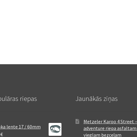
ulāras riepas
Jaunākās ziņas
Metzeler Karoo 4 Street 
ka lente 17 / 60mm
adventure riepa asfaltam
8
€
vieglam bezceļam