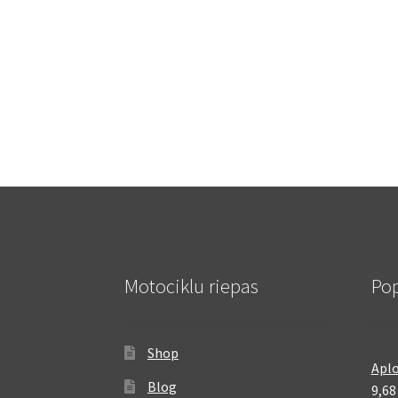
Motociklu riepas
Pop
Shop
Aplo
Blog
9,6