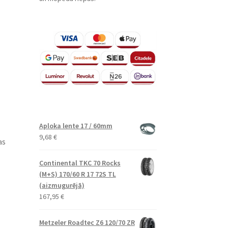
Aploka lente 17 / 60mm
9,68
€
as
Continental TKC 70 Rocks
(M+S) 170/60 R 17 72S TL
(aizmugurējā)
167,95
€
Metzeler Roadtec Z6 120/70 ZR