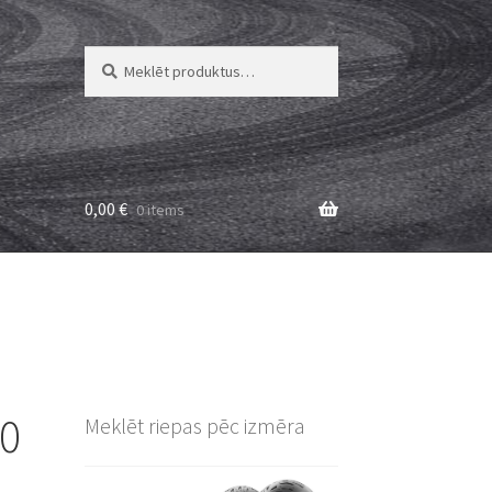
Meklēt:
Meklēt
0,00
€
0 items
10
Meklēt riepas pēc izmēra