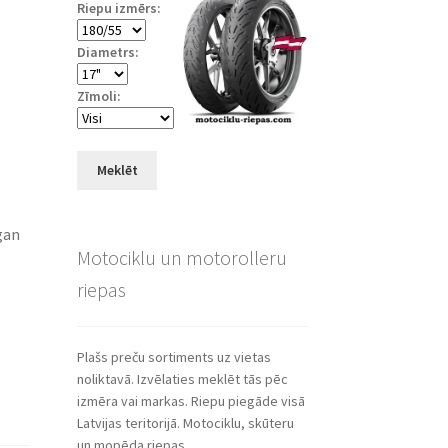
Riepu izmērs:
Diametrs:
Zīmoli:
Meklēt
gan
Motociklu un motorolleru
riepas
Plašs preču sortiments uz vietas
noliktavā. Izvēlaties meklēt tās pēc
izmēra vai markas. Riepu piegāde visā
Latvijas teritorijā. Motociklu, skūteru
un mopēda riepas.