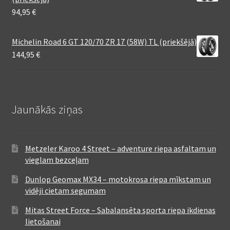
94,95
€
Michelin Road 6 GT 120/70 ZR 17 (58W) TL (priekšējā)
144,95
€
Jaunākās ziņas
Metzeler Karoo 4 Street – adventure riepa asfaltam un
vieglam bezceļam
Dunlop Geomax MX34 – motokrosa riepa mīkstam un
vidēji cietam segumam
Mitas Street Force – Sabalansēta sporta riepa ikdienas
lietošanai