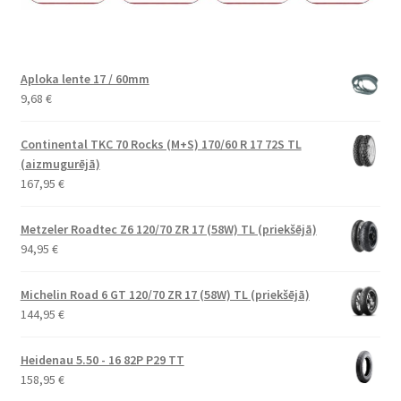
Aploka lente 17 / 60mm
9,68
€
Continental TKC 70 Rocks (M+S) 170/60 R 17 72S TL
(aizmugurējā)
167,95
€
Metzeler Roadtec Z6 120/70 ZR 17 (58W) TL (priekšējā)
94,95
€
Michelin Road 6 GT 120/70 ZR 17 (58W) TL (priekšējā)
144,95
€
Heidenau 5.50 - 16 82P P29 TT
158,95
€