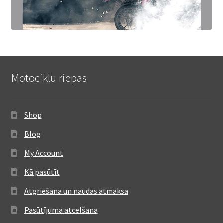
Motociklu riepas
Shop
Blog
My Account
Kā pasūtīt
Atgriešana un naudas atmaksa
Pasūtījuma atcelšana