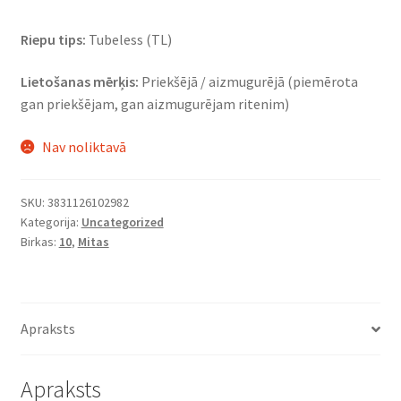
Riepu tips:
Tubeless (TL)
Lietošanas mērķis:
Priekšējā / aizmugurējā (piemērota
gan priekšējam, gan aizmugurējam ritenim)
Nav noliktavā
SKU:
3831126102982
Kategorija:
Uncategorized
Birkas:
10
,
Mitas
Apraksts
Apraksts