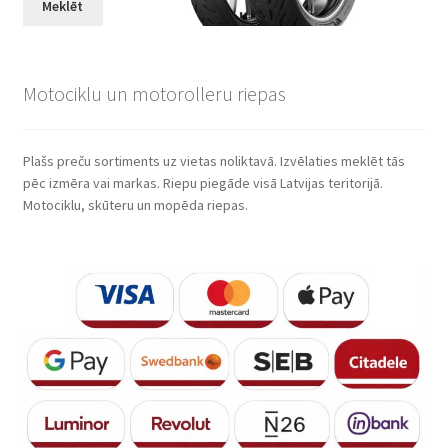
Meklēt
Motociklu un motorolleru riepas
Plašs preču sortiments uz vietas noliktavā. Izvēlaties meklēt tās
pēc izmēra vai markas. Riepu piegāde visā Latvijas teritorijā.
Motociklu, skūteru un mopēda riepas.