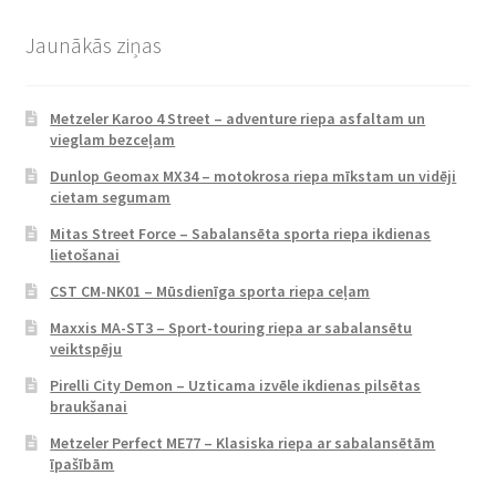
Jaunākās ziņas
Metzeler Karoo 4 Street – adventure riepa asfaltam un
vieglam bezceļam
Dunlop Geomax MX34 – motokrosa riepa mīkstam un vidēji
cietam segumam
Mitas Street Force – Sabalansēta sporta riepa ikdienas
lietošanai
CST CM-NK01 – Mūsdienīga sporta riepa ceļam
Maxxis MA-ST3 – Sport-touring riepa ar sabalansētu
veiktspēju
Pirelli City Demon – Uzticama izvēle ikdienas pilsētas
braukšanai
Metzeler Perfect ME77 – Klasiska riepa ar sabalansētām
īpašībām