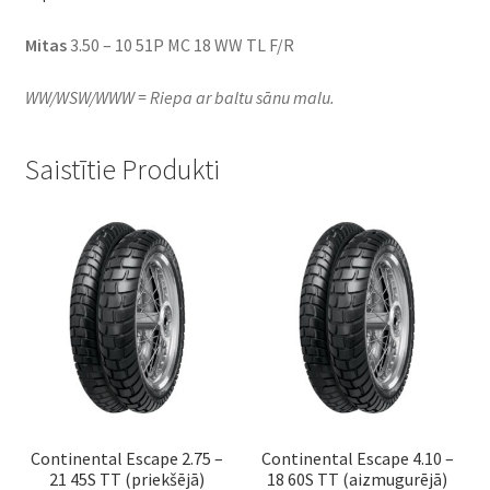
Mitas
3.50 – 10 51P MC 18 WW TL F/R
WW/WSW/WWW = Riepa ar baltu sānu malu.
Saistītie Produkti
Continental Escape 2.75 –
Continental Escape 4.10 –
21 45S TT (priekšējā)
18 60S TT (aizmugurējā)