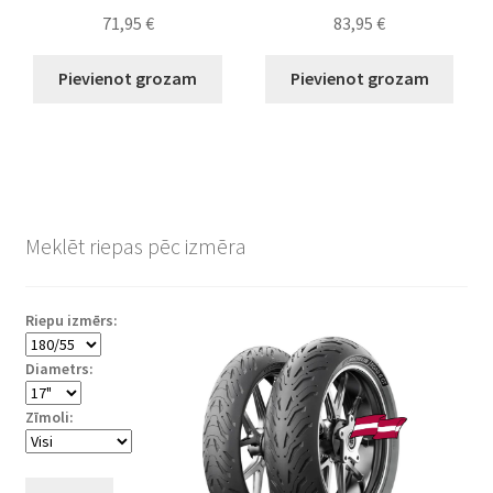
71,95
€
83,95
€
Pievienot grozam
Pievienot grozam
Meklēt riepas pēc izmēra
Riepu izmērs:
Diametrs:
Zīmoli: