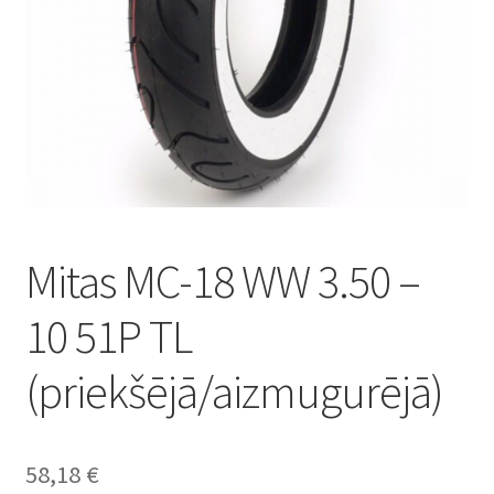
Mitas MC-18 WW 3.50 –
10 51P TL
(priekšējā/aizmugurējā)
58,18
€