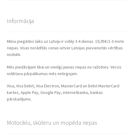
Informācija
Mūsu piegādes laiks uz Latviju ir vidēji 3-4 dienas. 19,95€/1-3 moto
riepas. Visas norādītās cenas ietver Latvijas pievienotās vērtības
nodokli.
Mēs piedāvājam tikai un vienīgi jaunas riepas no ražotnes. Vecos
noliktavu pārpalikumus mēs netirgojam.
Visa, Visa Debit, Visa Electron, MasterCard un Debit MasterCard
kartes, Apple Pay, Google Pay, internetbanka, bankas
pārskaitījums.
Motociklu, skūteru un mopēda riepas