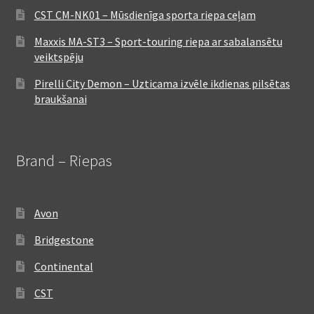
CST CM-NK01 – Mūsdienīga sporta riepa ceļam
Maxxis MA-ST3 – Sport-touring riepa ar sabalansētu
veiktspēju
Pirelli City Demon – Uzticama izvēle ikdienas pilsētas
braukšanai
Brand – Riepas
Avon
Bridgestone
Continental
CST