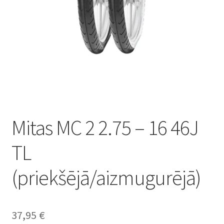
Mitas MC 2 2.75 – 16 46J
TL
(priekšējā/aizmugurējā)
37,95
€