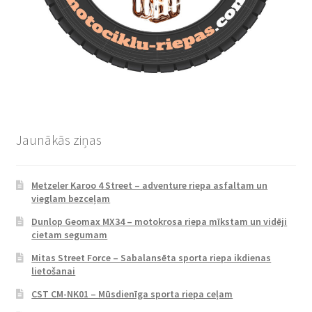
Jaunākās ziņas
Metzeler Karoo 4 Street – adventure riepa asfaltam un
vieglam bezceļam
Dunlop Geomax MX34 – motokrosa riepa mīkstam un vidēji
cietam segumam
Mitas Street Force – Sabalansēta sporta riepa ikdienas
lietošanai
CST CM-NK01 – Mūsdienīga sporta riepa ceļam