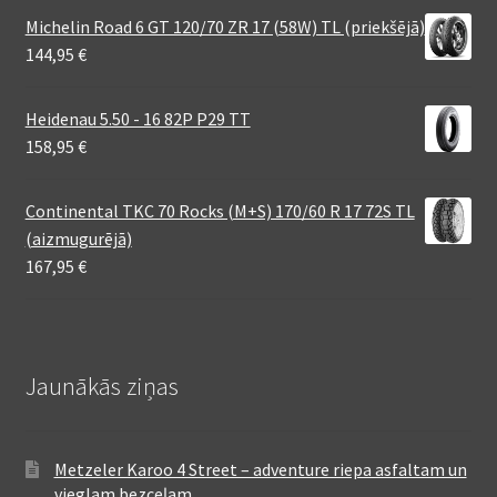
Michelin Road 6 GT 120/70 ZR 17 (58W) TL (priekšējā)
144,95
€
Heidenau 5.50 - 16 82P P29 TT
158,95
€
Continental TKC 70 Rocks (M+S) 170/60 R 17 72S TL
(aizmugurējā)
167,95
€
Jaunākās ziņas
Metzeler Karoo 4 Street – adventure riepa asfaltam un
vieglam bezceļam