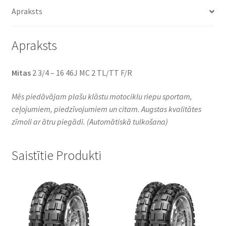
daudzums
Apraksts
Apraksts
Mitas
2 3/4 – 16 46J MC 2 TL/TT F/R
Mēs piedāvājam plašu klāstu motociklu riepu sportam,
ceļojumiem, piedzīvojumiem un citam. Augstas kvalitātes
zīmoli ar ātru piegādi.
(Automātiskā tulkošana)
Saistītie Produkti