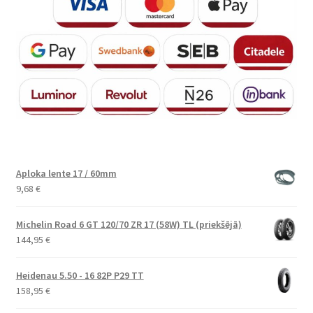
Aploka lente 17 / 60mm
9,68
€
Michelin Road 6 GT 120/70 ZR 17 (58W) TL (priekšējā)
144,95
€
Heidenau 5.50 - 16 82P P29 TT
158,95
€