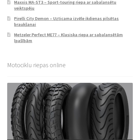
Maxxis MA-ST3 – Sport-touring riepa ar sabalansētu
veiktspēju
Pirelli City Demon – Uzticama izvēle ikdienas pilsētas
braukšanai
Metzeler Perfect ME77 – Klasiska riepa ar sabalansētām
īpašībām
Motociklu riepas online