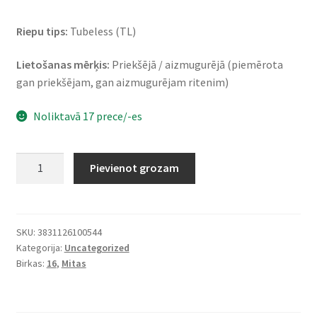
Riepu tips:
Tubeless (TL)
Lietošanas mērķis:
Priekšējā / aizmugurējā (piemērota
gan priekšējam, gan aizmugurējam ritenim)
Noliktavā 17 prece/-es
Mitas
Pievienot grozam
MC
2
2.75
-
SKU:
3831126100544
Kategorija:
Uncategorized
16
Birkas:
16
,
Mitas
46J
TL
(priekšējā/aizmugurējā)