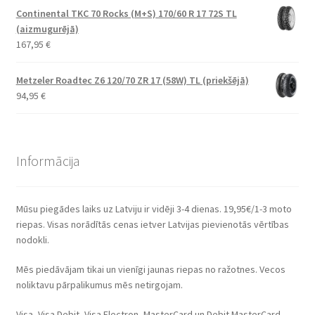
Continental TKC 70 Rocks (M+S) 170/60 R 17 72S TL
(aizmugurējā)
167,95
€
Metzeler Roadtec Z6 120/70 ZR 17 (58W) TL (priekšējā)
94,95
€
Informācija
Mūsu piegādes laiks uz Latviju ir vidēji 3-4 dienas. 19,95€/1-3 moto
riepas. Visas norādītās cenas ietver Latvijas pievienotās vērtības
nodokli.
Mēs piedāvājam tikai un vienīgi jaunas riepas no ražotnes. Vecos
noliktavu pārpalikumus mēs netirgojam.
Visa, Visa Debit, Visa Electron, MasterCard un Debit MasterCard