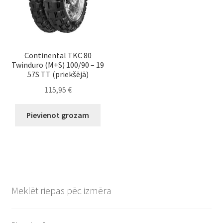
Continental TKC 80
Twinduro (M+S) 100/90 – 19
57S TT (priekšējā)
115,95
€
Pievienot grozam
Meklēt riepas pēc izmēra