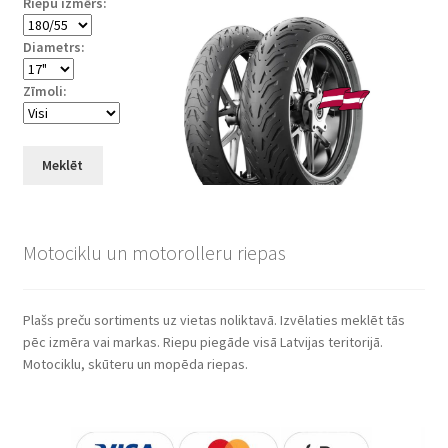
Riepu izmērs:
Diametrs:
Zīmoli:
Meklēt
Motociklu un motorolleru riepas
Plašs preču sortiments uz vietas noliktavā. Izvēlaties meklēt tās
pēc izmēra vai markas. Riepu piegāde visā Latvijas teritorijā.
Motociklu, skūteru un mopēda riepas.