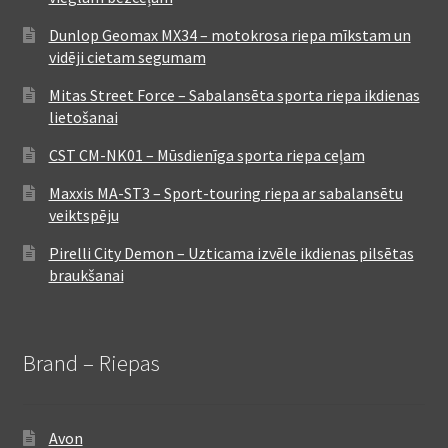
Dunlop Geomax MX34 – motokrosa riepa mīkstam un
vidēji cietam segumam
Mitas Street Force – Sabalansēta sporta riepa ikdienas
lietošanai
CST CM-NK01 – Mūsdienīga sporta riepa ceļam
Maxxis MA-ST3 – Sport-touring riepa ar sabalansētu
veiktspēju
Pirelli City Demon – Uzticama izvēle ikdienas pilsētas
braukšanai
Brand – Riepas
Avon