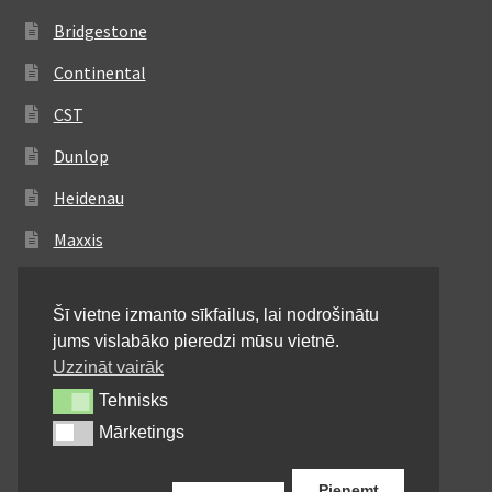
Bridgestone
Continental
CST
Dunlop
Heidenau
Maxxis
Metzeler
Šī vietne izmanto sīkfailus, lai nodrošinātu
Michelin
jums vislabāko pieredzi mūsu vietnē.
Mitas
Uzzināt vairāk
Tehnisks
Tehnisks
Pirelli
Mārketings
Mārketings
Shinko
Pieņemt