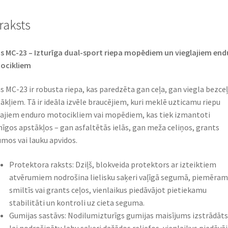
raksts
s MC-23 – Izturīga dual-sport riepa mopēdiem un vieglajiem end
ocikliem
s MC-23 ir robusta riepa, kas paredzēta gan ceļa, gan viegla bezce
ākļiem. Tā ir ideāla izvēle braucējiem, kuri meklē uzticamu riepu
jiem enduro motocikliem vai mopēdiem, kas tiek izmantoti
īgos apstākļos – gan asfaltētās ielās, gan meža celiņos, grants
mos vai lauku apvidos.
Protektora raksts: Dziļš, blokveida protektors ar izteiktiem
atvērumiem nodrošina lielisku saķeri vaļīgā segumā, piemēram
smiltīs vai grants ceļos, vienlaikus piedāvājot pietiekamu
stabilitāti un kontroli uz cieta seguma.
Gumijas sastāvs: Nodilumizturīgs gumijas maisījums izstrādāts