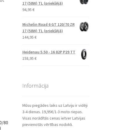
jot
17 (58W) TL (priekšējā)
94,95
€
Michelin Road 6 GT 120/70 ZR
17 (58W) TL (priekšējā)
144,95
€
Heidenau 5.50 - 16 82P P29 TT
158,95
€
Informācija
Mūsu piegādes laiks uz Latviju ir vidēji
3-4 dienas. 19,95€/1-3 moto riepas.
Visas norādītās cenas ietver Latvijas
0/80
pievienotās vērtības nodokli.
)