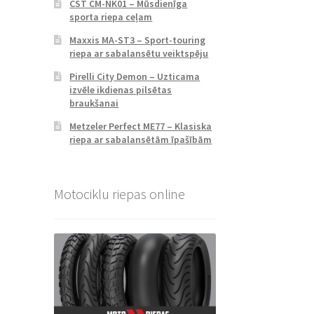
CST CM-NK01 – Mūsdienīga
sporta riepa ceļam
Maxxis MA-ST3 – Sport-touring
riepa ar sabalansētu veiktspēju
Pirelli City Demon – Uzticama
izvēle ikdienas pilsētas
braukšanai
Metzeler Perfect ME77 – Klasiska
riepa ar sabalansētām īpašībām
Motociklu riepas online