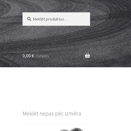
Meklēt:
Meklēt
0,00
€
0 items
Meklēt riepas pēc izmēra