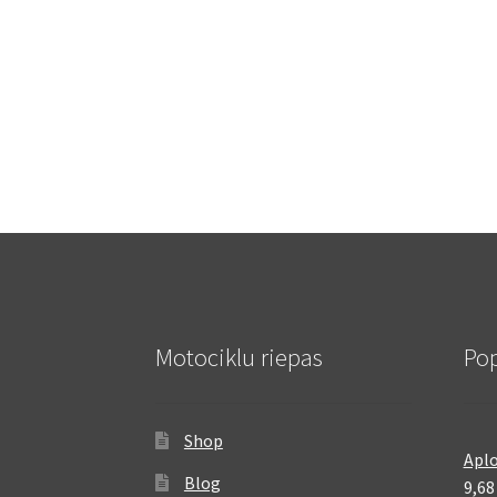
Motociklu riepas
Pop
Shop
Aplo
Blog
9,6