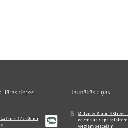
ulāras riepas
Jaunākās ziņas
Metzeler Karoo 4 Street 
ka lente 17 / 60mm
adventure riepa asfaltam
8
€
vieglam bezceļam