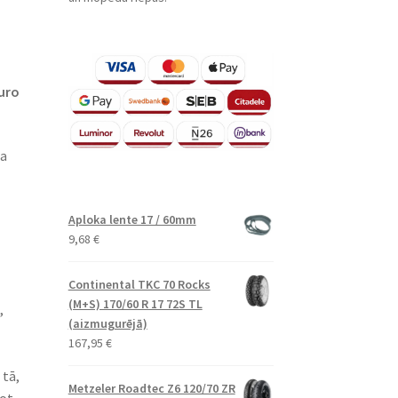
uro
ļa
Aploka lente 17 / 60mm
9,68
€
Continental TKC 70 Rocks
(M+S) 170/60 R 17 72S TL
,
(aizmugurējā)
167,95
€
 tā,
Metzeler Roadtec Z6 120/70 ZR