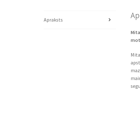
Ap
Apraksts
Mita
mot
Mita
apst
maza
main
segu