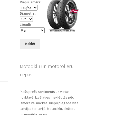
Riepu izmērs:
Diametrs:
Zīmoli:
Meklēt
Motociklu un motorolleru
riepas
Plašs preču sortiments uz vietas
noliktavā. Izvēlaties meklēt tās pēc
izmēra vai markas. Riepu piegāde visā
Latvijas teritorijā. Motociklu, skūteru
un mopēda riepas.