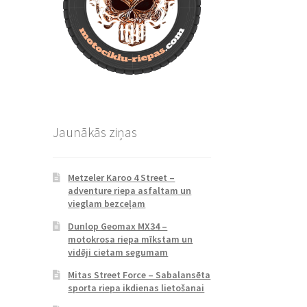
Jaunākās ziņas
Metzeler Karoo 4 Street –
adventure riepa asfaltam un
vieglam bezceļam
Dunlop Geomax MX34 –
motokrosa riepa mīkstam un
vidēji cietam segumam
Mitas Street Force – Sabalansēta
sporta riepa ikdienas lietošanai