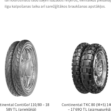
lai nodrošinātu labu saķeri dažādos reljefos, vienlaikus piedāvā
ilgu kalpošanas laiku arī sarežģītākos braukšanas apstākļos.
tinental ContiGo! 110/80 – 18
Continental TKC 80 (M+S) 14
58V TL (priekšējā)
– 17 69Q TL (aizmugurējā