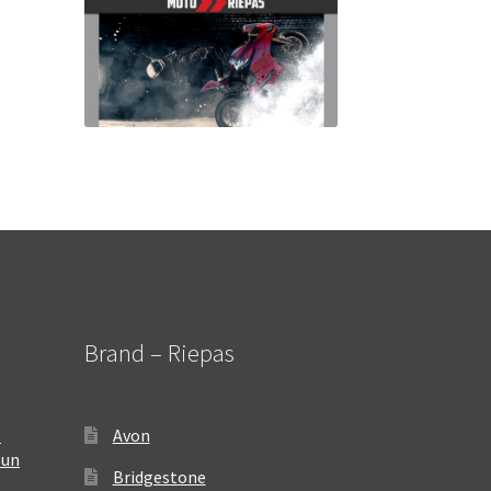
Brand – Riepas
–
Avon
 un
Bridgestone