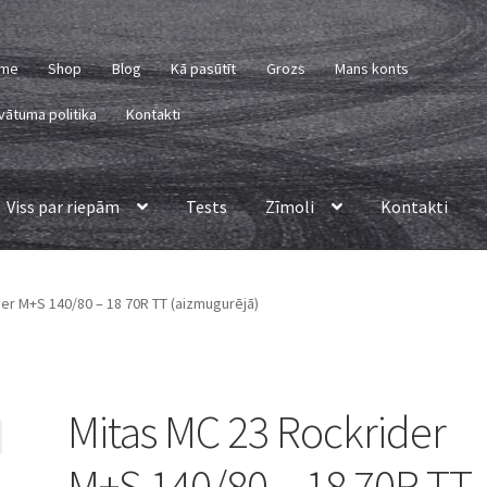
me
Shop
Blog
Kā pasūtīt
Grozs
Mans konts
vātuma politika
Kontakti
Viss par riepām
Tests
Zīmoli
Kontakti
er M+S 140/80 – 18 70R TT (aizmugurējā)
Mitas MC 23 Rockrider
M+S 140/80 – 18 70R TT