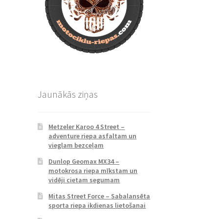
Jaunākās ziņas
Metzeler Karoo 4 Street –
adventure riepa asfaltam un
vieglam bezceļam
Dunlop Geomax MX34 –
motokrosa riepa mīkstam un
vidēji cietam segumam
Mitas Street Force – Sabalansēta
sporta riepa ikdienas lietošanai