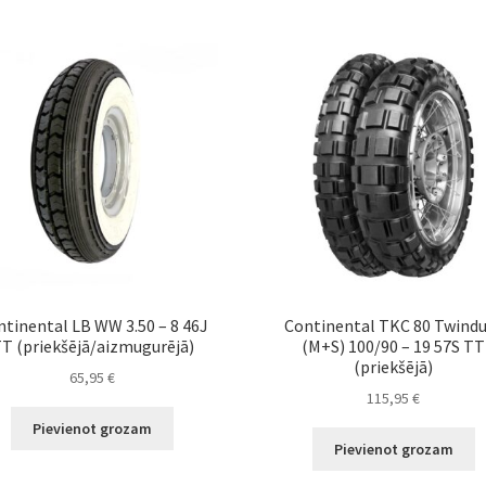
tinental LB WW 3.50 – 8 46J
Continental TKC 80 Twind
T (priekšējā/aizmugurējā)
(M+S) 100/90 – 19 57S TT
(priekšējā)
65,95
€
115,95
€
Pievienot grozam
Pievienot grozam