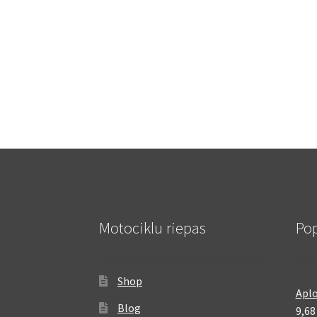
Motociklu riepas
Pop
Shop
Aplo
Blog
9,6