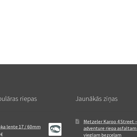
ulāras riepas
Jaunākās ziņas
Metzeler Karoo 4 Street 
ka lente 17 / 60mm
adventure riepa asfaltam
8
€
vieglam bezceļam