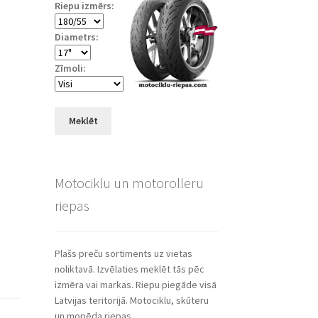
Riepu izmērs:
Diametrs:
Zīmoli:
Meklēt
Motociklu un motorolleru
riepas
Plašs preču sortiments uz vietas
noliktavā. Izvēlaties meklēt tās pēc
izmēra vai markas. Riepu piegāde visā
Latvijas teritorijā. Motociklu, skūteru
un mopēda riepas.