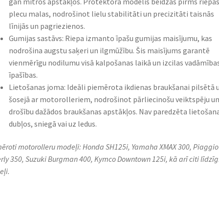
gan mitros apstākļos. Protektora modelis beidzas pirms riepa
plecu malas, nodrošinot lielu stabilitāti un precizitāti taisnās
līnijās un pagriezienos.
Gumijas sastāvs: Riepa izmanto īpašu gumijas maisījumu, kas
nodrošina augstu saķeri un ilgmūžību. Šis maisījums garantē
vienmērīgu nodilumu visā kalpošanas laikā un izcilas vadāmība
īpašības.
Lietošanas joma: Ideāli piemērota ikdienas braukšanai pilsētā 
šosejā ar motorolleriem, nodrošinot pārliecinošu veiktspēju u
drošību dažādos braukšanas apstākļos. Nav paredzēta lietošana
dubļos, sniegā vai uz ledus.
ēroti motorolleru modeļi: Honda SH125i, Yamaha XMAX 300, Piaggio
rly 350, Suzuki Burgman 400, Kymco Downtown 125i, kā arī citi līdzīg
ļi.