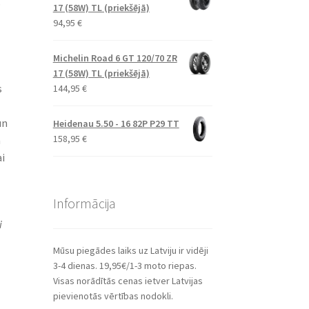
s
17 (58W) TL (priekšējā)
94,95
€
Michelin Road 6 GT 120/70 ZR
17 (58W) TL (priekšējā)
s
144,95
€
un
Heidenau 5.50 - 16 82P P29 TT
158,95
€
n
i
Informācija
i
Mūsu piegādes laiks uz Latviju ir vidēji
3-4 dienas. 19,95€/1-3 moto riepas.
Visas norādītās cenas ietver Latvijas
pievienotās vērtības nodokli.