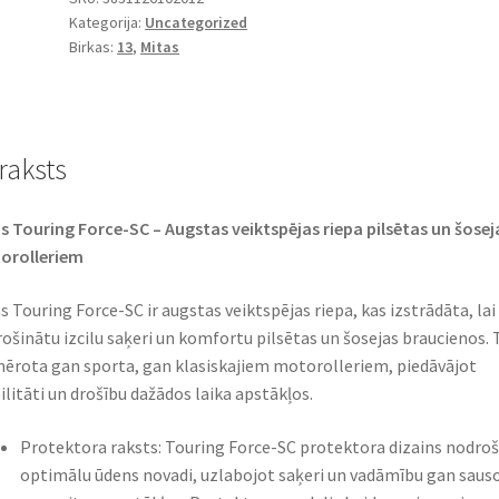
Kategorija:
Uncategorized
-
Birkas:
13
,
Mitas
13
53P
TL
(priekšējā)
raksts
daudzums
s Touring Force-SC – Augstas veiktspējas riepa pilsētas un šosej
orolleriem
s Touring Force-SC ir augstas veiktspējas riepa, kas izstrādāta, lai
ošinātu izcilu saķeri un komfortu pilsētas un šosejas braucienos. T
ērota gan sporta, gan klasiskajiem motorolleriem, piedāvājot
ilitāti un drošību dažādos laika apstākļos.
Protektora raksts: Touring Force-SC protektora dizains nodroš
optimālu ūdens novadi, uzlabojot saķeri un vadāmību gan sauso