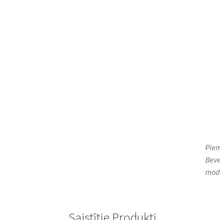
Piem
Beve
mode
Saistītie Produkti