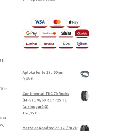
as
Aploka lente 17 / 60mm
9,68
€
ā ir
Continental TKC 70 Rocks
(M+S) 170/60 R 17 72S TL
(aizmugurējā)
167,95
€
ina
s,
Metzeler Roadtec Z6 120/70 ZR