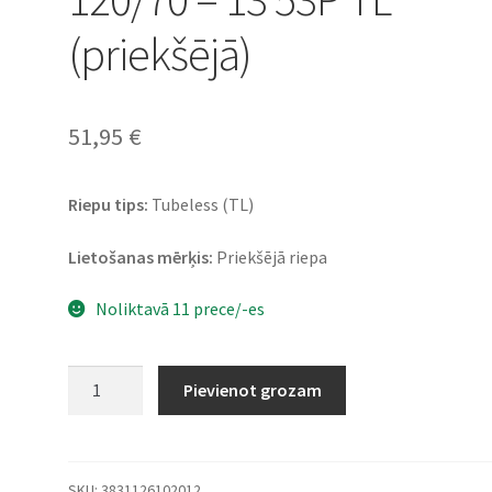
(priekšējā)
51,95
€
Riepu tips:
Tubeless (TL)
Lietošanas mērķis:
Priekšējā riepa
Noliktavā 11 prece/-es
Mitas
Pievienot grozam
Touring
Force-
SC
120/70
SKU:
3831126102012