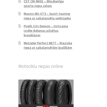
CST CM-NK01 – Mūsdienīga
sporta riepa ceļam
Maxxis MA-ST3 – Sport-touring
riepa ar sabalansētu veiktspēju
Pirelli City Demon – Uzticama
izvēle ikdienas pilsētas
braukšanai
Metzeler Perfect ME77 – Klasiska
riepa ar sabalansētām īpašībām
Motociklu riepas online