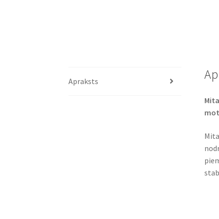
Ap
Apraksts
Mita
mot
Mita
nodr
piem
stab