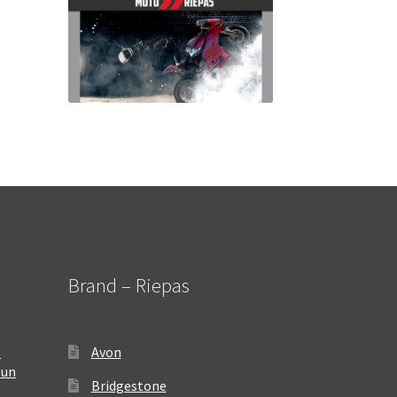
Brand – Riepas
–
Avon
 un
Bridgestone