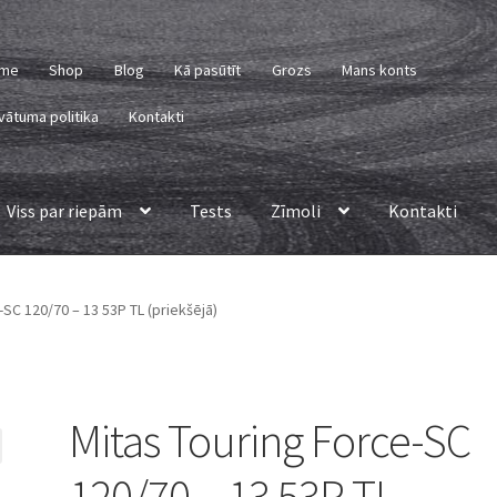
me
Shop
Blog
Kā pasūtīt
Grozs
Mans konts
vātuma politika
Kontakti
Viss par riepām
Tests
Zīmoli
Kontakti
-SC 120/70 – 13 53P TL (priekšējā)
Mitas Touring Force-SC
120/70 – 13 53P TL