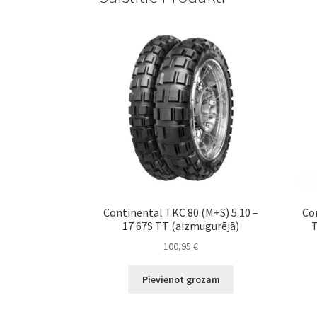
Continental TKC 80 (M+S) 5.10 –
Con
17 67S TT (aizmugurējā)
T
100,95
€
Pievienot grozam