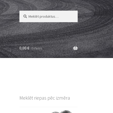
Meklēt:
Meklēt
0,00
€
0 items
Meklēt riepas pēc izmēra