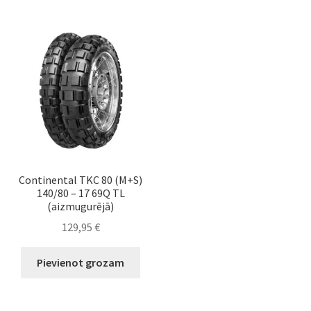
Continental TKC 80 (M+S)
140/80 – 17 69Q TL
(aizmugurējā)
129,95
€
Pievienot grozam