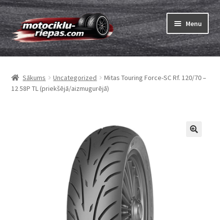
Skip
Skip
Menu
to
to
navigation
content
Expand
Riepas
child
Sākums
Uncategorized
Mitas Touring Force-SC Rf. 120/70 –
menu
Expand
Kameras
12 58P TL (priekšējā/aizmugurējā)
child
menu
Pasūtīt
Expand
Viss par riepām
child
menu
Tests
Expand
Zīmoli
child
menu
Kontakti