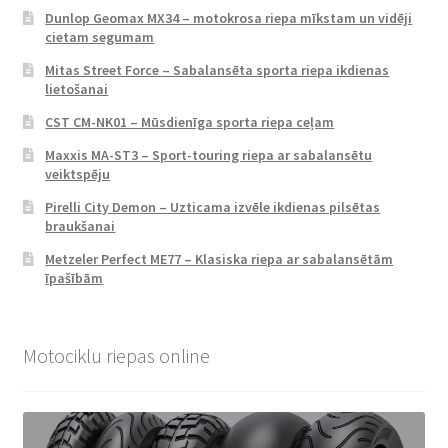
Dunlop Geomax MX34 – motokrosa riepa mīkstam un vidēji
cietam segumam
Mitas Street Force – Sabalansēta sporta riepa ikdienas
lietošanai
CST CM-NK01 – Mūsdienīga sporta riepa ceļam
Maxxis MA-ST3 – Sport-touring riepa ar sabalansētu
veiktspēju
Pirelli City Demon – Uzticama izvēle ikdienas pilsētas
braukšanai
Metzeler Perfect ME77 – Klasiska riepa ar sabalansētām
īpašībām
Motociklu riepas online