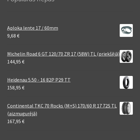
Aploka lente 17 / 60mm
9,68
€
Michelin Road 6 GT 120/70 ZR 17 (58W) TL (priekšējā)
144,95
€
Heidenau 5.50 - 16 82P P29 TT
158,95
€
Continental TKC 70 Rocks (M+S) 170/60 R 17 72S TL
(aizmugurējā)
167,95
€