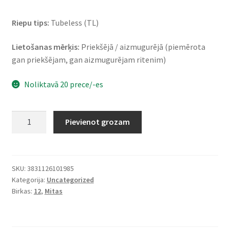
Riepu tips:
Tubeless (TL)
Lietošanas mērķis:
Priekšējā / aizmugurējā (piemērota
gan priekšējam, gan aizmugurējam ritenim)
Noliktavā 20 prece/-es
Mitas
Pievienot grozam
Touring
Force-
SC
Rf.
SKU:
3831126101985
Kategorija:
Uncategorized
120/70
Birkas:
12
,
Mitas
-
12
58P