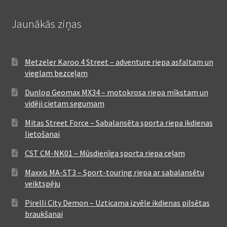
Jaunākās ziņas
Metzeler Karoo 4 Street – adventure riepa asfaltam un
vieglam bezceļam
Dunlop Geomax MX34 – motokrosa riepa mīkstam un
vidēji cietam segumam
Mitas Street Force – Sabalansēta sporta riepa ikdienas
lietošanai
CST CM-NK01 – Mūsdienīga sporta riepa ceļam
Maxxis MA-ST3 – Sport-touring riepa ar sabalansētu
veiktspēju
Pirelli City Demon – Uzticama izvēle ikdienas pilsētas
braukšanai