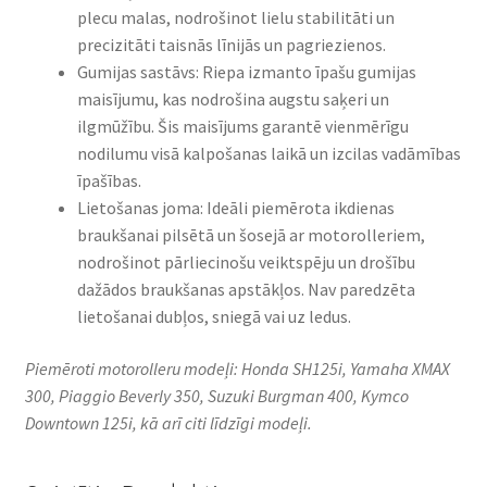
plecu malas, nodrošinot lielu stabilitāti un
precizitāti taisnās līnijās un pagriezienos.
Gumijas sastāvs: Riepa izmanto īpašu gumijas
maisījumu, kas nodrošina augstu saķeri un
ilgmūžību. Šis maisījums garantē vienmērīgu
nodilumu visā kalpošanas laikā un izcilas vadāmības
īpašības.
Lietošanas joma: Ideāli piemērota ikdienas
braukšanai pilsētā un šosejā ar motorolleriem,
nodrošinot pārliecinošu veiktspēju un drošību
dažādos braukšanas apstākļos. Nav paredzēta
lietošanai dubļos, sniegā vai uz ledus.
Piemēroti motorolleru modeļi: Honda SH125i, Yamaha XMAX
300, Piaggio Beverly 350, Suzuki Burgman 400, Kymco
Downtown 125i, kā arī citi līdzīgi modeļi.