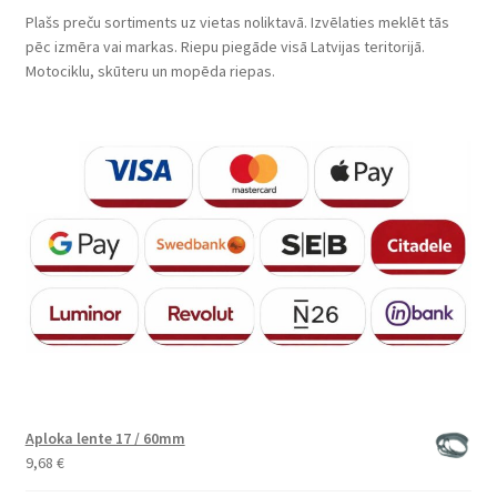
Plašs preču sortiments uz vietas noliktavā. Izvēlaties meklēt tās
pēc izmēra vai markas. Riepu piegāde visā Latvijas teritorijā.
Motociklu, skūteru un mopēda riepas.
Aploka lente 17 / 60mm
9,68
€