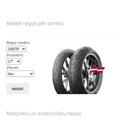
Meklēt riepas pēc izmēra
Riepu izmērs:
Diametrs:
Zīmoli:
Meklēt
Motociklu un motorolleru riepas