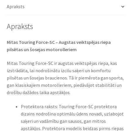
TL
Apraksts
(priekšējā/aizmugurējā)
daudzums
Apraksts
Mitas Touring Force-SC – Augstas veiktspējas riepa
pilsētas un šosejas motorolleriem
Mitas Touring Force-SC ir augstas veiktspējas riepa, kas
izstrādāta, lai nodrošinātu izcilu saķeri un komfortu
pilsētas un šosejas braucienos. Tā ir piemērota gan sporta,
gan klasiskajiem motorolleriem, piedāvājot stabilitāti un
drošību dažādos laika apstākļos.
Protektora raksts: Touring Force-SC protektora
dizains nodrošina optimālu ūdens novadi, uzlabojot
saķeri un vadāmību gan sausos, gan mitros
apstākļos. Protektora modelis beidzas pirms riepas