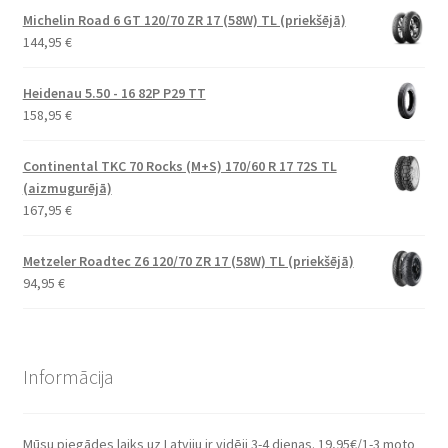
Michelin Road 6 GT 120/70 ZR 17 (58W) TL (priekšējā)
144,95
€
Heidenau 5.50 - 16 82P P29 TT
158,95
€
Continental TKC 70 Rocks (M+S) 170/60 R 17 72S TL
(aizmugurējā)
167,95
€
Metzeler Roadtec Z6 120/70 ZR 17 (58W) TL (priekšējā)
94,95
€
Informācija
Mūsu piegādes laiks uz Latviju ir vidēji 3-4 dienas. 19,95€/1-3 moto