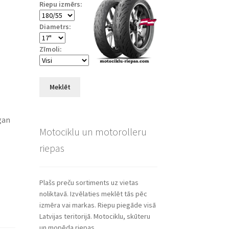
Riepu izmērs:
Diametrs:
Zīmoli:
Meklēt
gan
Motociklu un motorolleru
riepas
Plašs preču sortiments uz vietas
noliktavā. Izvēlaties meklēt tās pēc
izmēra vai markas. Riepu piegāde visā
Latvijas teritorijā. Motociklu, skūteru
un mopēda riepas.