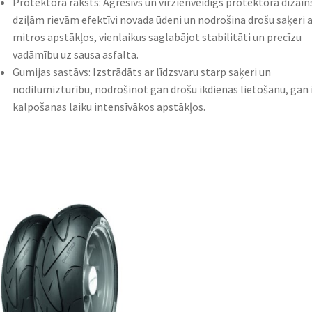
Protektora raksts: Agresīvs un virzienveidīgs protektora dizain
dziļām rievām efektīvi novada ūdeni un nodrošina drošu saķeri a
mitros apstākļos, vienlaikus saglabājot stabilitāti un precīzu
vadāmību uz sausa asfalta.
Gumijas sastāvs: Izstrādāts ar līdzsvaru starp saķeri un
nodilumizturību, nodrošinot gan drošu ikdienas lietošanu, gan 
kalpošanas laiku intensīvākos apstākļos.