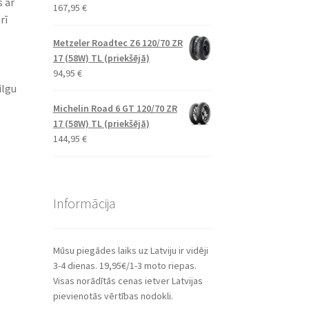
s ar
167,95
€
rī
Metzeler Roadtec Z6 120/70 ZR
17 (58W) TL (priekšējā)
94,95
€
ilgu
Michelin Road 6 GT 120/70 ZR
17 (58W) TL (priekšējā)
144,95
€
Informācija
Mūsu piegādes laiks uz Latviju ir vidēji
3-4 dienas. 19,95€/1-3 moto riepas.
Visas norādītās cenas ietver Latvijas
pievienotās vērtības nodokli.