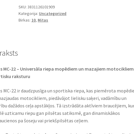
120/70
SKU:
3831126101909
Kategorija:
Uncategorized
-
Birkas:
10
,
Mitas
10
54L
TL
(priekšējā/aizmugurējā)
raksts
daudzums
s MC-22 – Universāla riepa mopēdiem un mazajiem motocikliem
tisku raksturu
s MC-22 ir daudzpusīga un sportiska riepa, kas piemērota mopēd
azjaudas motocikliem, piedāvājot lielisku saķeri, vadāmību un
rību dažādos ceļa apstākļos. Tā izstrādāta aktīviem braucējiem, kur
ē uzticamu riepu gan pilsētas satiksmē, gan dinamiskākos
aucienos pa šoseju vai priekšpilsētas ceļiem.