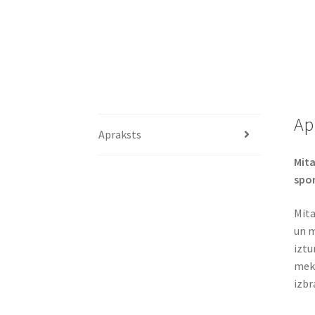
Ap
Apraksts
Mita
spor
Mita
un m
iztu
mekl
izbr