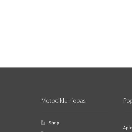
Motociklu riepas
Pop
Shop
Aplo