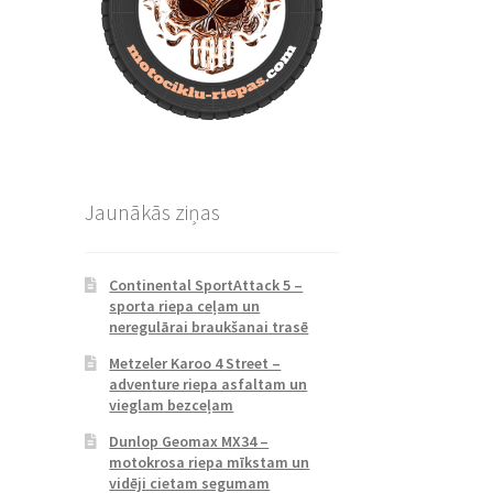
Jaunākās ziņas
Continental SportAttack 5 –
sporta riepa ceļam un
neregulārai braukšanai trasē
Metzeler Karoo 4 Street –
adventure riepa asfaltam un
vieglam bezceļam
Dunlop Geomax MX34 –
motokrosa riepa mīkstam un
vidēji cietam segumam