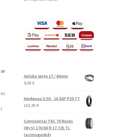
 ar
Aploka lente 17 / 60mm
9,68
€
iem
Heidenau 5.50 - 16 82P P29 TT
162,95
€
i
Continental TKC 70 Rocks
(M+S) 170/60 R 17 72S TL
(aizmugurējā)