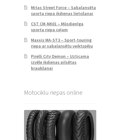
Mitas Street Force – Sabalansēta
sporta riepa ikdienas lietošanai
CST CM-NK01 – Mūsdienīga
sporta riepa ceļam
Maxxis MA-ST3 – Sport-touring
riepa ar sabalansētu veiktspēju
Pirelli City Demon – Uzticama
izvēle ikdienas pilsētas
braukšanai
Motociklu riepas online