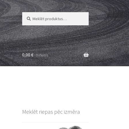
Meklēt:
Meklēt
0,00
€
0 items
Meklēt riepas pēc izmēra