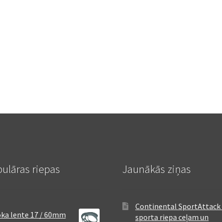
ulāras riepas
Jaunākās ziņas
Continental SportAttack 
ka lente 17 / 60mm
sporta riepa ceļam un