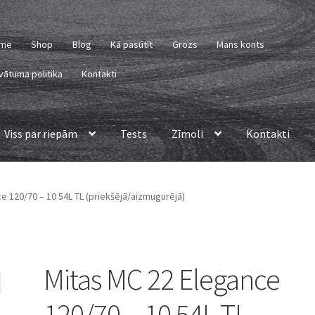
me
Shop
Blog
Kā pasūtīt
Grozs
Mans konts
vātuma politika
Kontakti
Viss par riepām
Tests
Zīmoli
Kontakti
e 120/70 – 10 54L TL (priekšējā/aizmugurējā)
Mitas MC 22 Elegance
120/70 – 10 54L TL