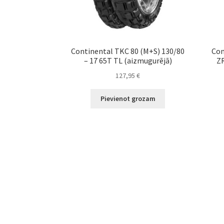
Continental TKC 80 (M+S) 130/80
Con
– 17 65T TL (aizmugurējā)
ZR
127,95
€
Pievienot grozam