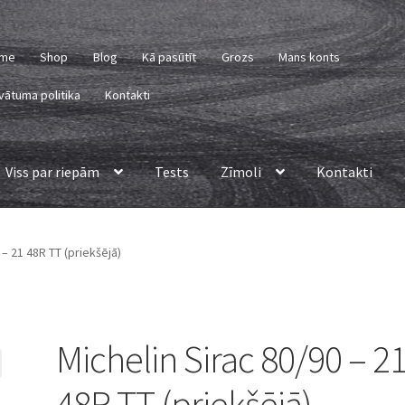
me
Shop
Blog
Kā pasūtīt
Grozs
Mans konts
vātuma politika
Kontakti
Viss par riepām
Tests
Zīmoli
Kontakti
 – 21 48R TT (priekšējā)
Michelin Sirac 80/90 – 2
48R TT (priekšējā)