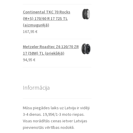
Continental TKC 70 Rocks
(M+S) 170/60 R 17 72S TL
(aizmugurējā)
167,95
€
Metzeler Roadtec Z6 120/70 ZR
17 (58W) TL (priekšējā)
94,95
€
Informācija
Mūsu piegādes laiks uz Latviju ir vidēji
3-4 dienas. 19,95€/1-3 moto riepas.
Visas norādītās cenas ietver Latvijas
pievienotās vērtības nodokli.