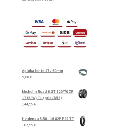
Aploka lente 17 / 60mm
9,68
€
Michelin Road 6 GT 120/70 ZR
17 (58W) TL (priekšējā)
144,95
€
Heidenau 5.50 - 16 82P P29 TT
162,95
€