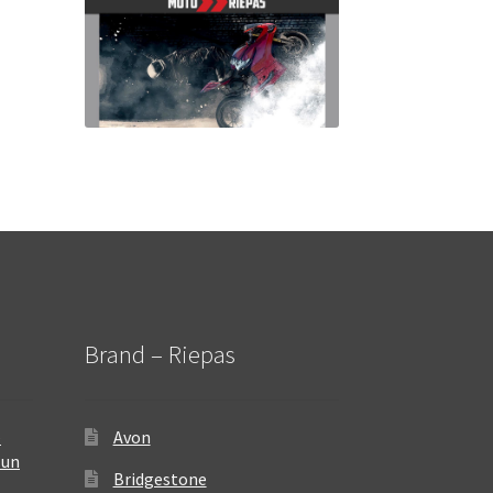
Brand – Riepas
–
Avon
 un
Bridgestone