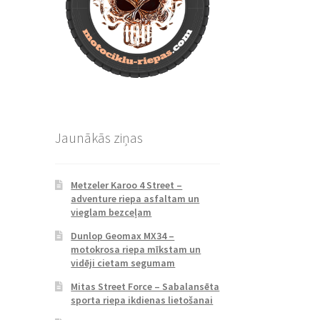
Jaunākās ziņas
Metzeler Karoo 4 Street –
adventure riepa asfaltam un
vieglam bezceļam
Dunlop Geomax MX34 –
motokrosa riepa mīkstam un
vidēji cietam segumam
Mitas Street Force – Sabalansēta
sporta riepa ikdienas lietošanai