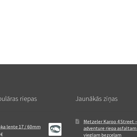
ulāras riepas
Jaunākās ziņas
Metzeler Karoo 4 Street 
ka lente 17 / 60mm
adventure riepa asfaltam
8
€
vieglam bezceļam