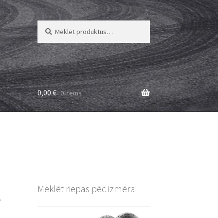
Meklēt:
Meklēt
0,00
€
0 items
1
Meklēt riepas pēc izmēra