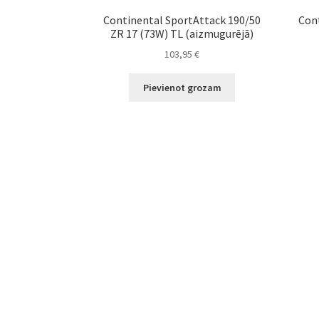
Continental SportAttack 190/50
Cont
ZR 17 (73W) TL (aizmugurējā)
103,95
€
Pievienot grozam