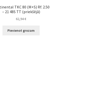
inental TKC 80 (M+S) Rf. 2.50
– 21 48S TT (priekšējā)
62,94
€
Pievienot grozam