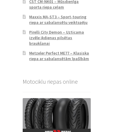
CST CM-NK01 – Mūsdienīga
sporta riepa ceļam
Maxxis MA-ST3 – Sport-touring
riepa ar sabalansētu veiktspēju
Pirelli City Demon – Uzticama
izvēle ikdienas pilsētas
braukšanai
Metzeler Perfect ME77 – Klasiska
riepa ar sabalansētām īpašībām
Motociklu riepas online