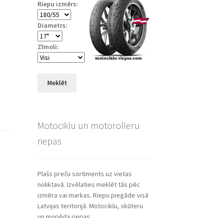
Riepu izmērs:
Diametrs:
Zīmoli:
Meklēt
Motociklu un motorolleru
riepas
Plašs preču sortiments uz vietas
noliktavā. Izvēlaties meklēt tās pēc
izmēra vai markas. Riepu piegāde visā
Latvijas teritorijā. Motociklu, skūteru
un mopēda riepas.