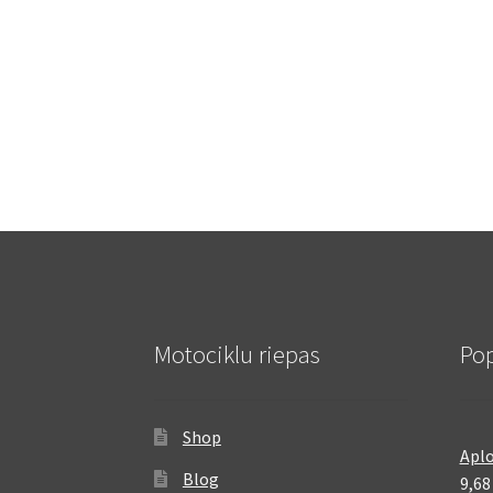
Motociklu riepas
Pop
Shop
Aplo
Blog
9,6