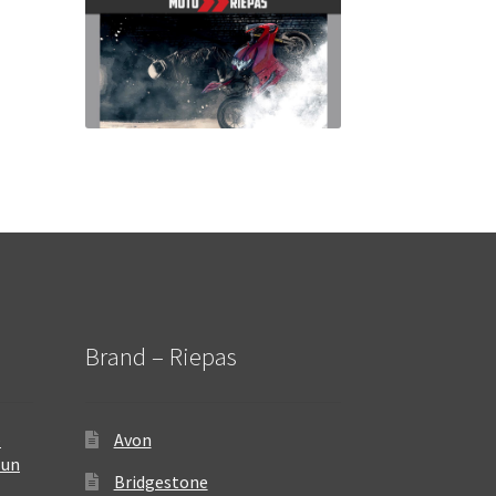
Brand – Riepas
–
Avon
 un
Bridgestone