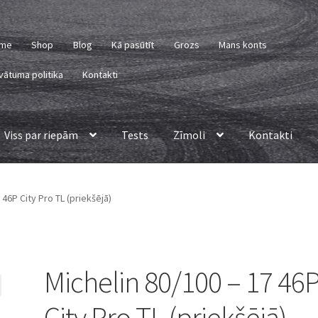
me
Shop
Blog
Kā pasūtīt
Grozs
Mans konts
vātuma politika
Kontakti
Viss par riepām
Tests
Zīmoli
Kontakti
 46P City Pro TL (priekšējā)
Michelin 80/100 – 17 46
City Pro TL (priekšējā)