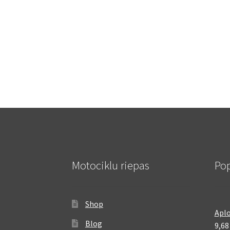
Motociklu riepas
Pop
Shop
Aplo
Blog
9,6