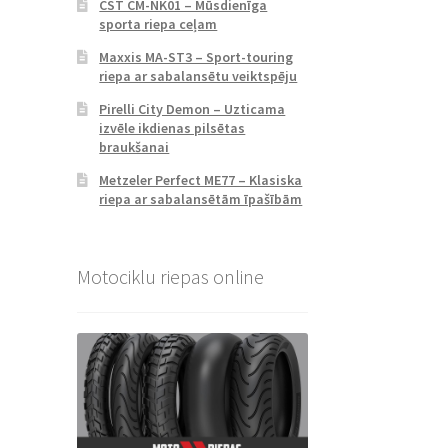
CST CM-NK01 – Mūsdienīga
sporta riepa ceļam
Maxxis MA-ST3 – Sport-touring
riepa ar sabalansētu veiktspēju
Pirelli City Demon – Uzticama
izvēle ikdienas pilsētas
braukšanai
Metzeler Perfect ME77 – Klasiska
riepa ar sabalansētām īpašībām
Motociklu riepas online