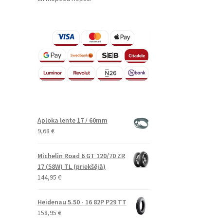
Aploka lente 17 / 60mm
9,68
€
Michelin Road 6 GT 120/70 ZR
17 (58W) TL (priekšējā)
144,95
€
Heidenau 5.50 - 16 82P P29 TT
158,95
€