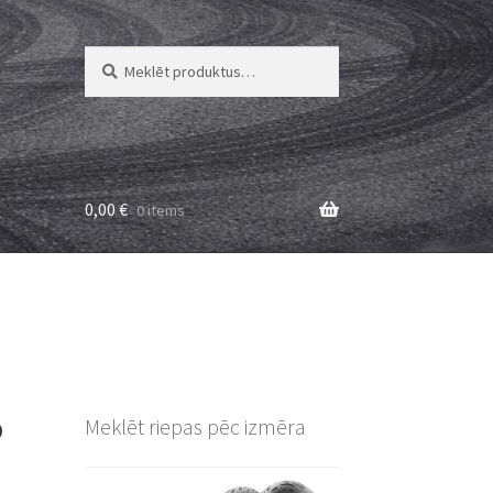
Meklēt:
Meklēt
0,00
€
0 items
P
Meklēt riepas pēc izmēra