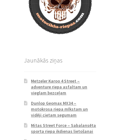
Jaunākās ziņas
Metzeler Karoo 4 Street –
adventure riepa asfaltam un
vieglam bezceļam
Dunlop Geomax MX34 –
motokrosa riepa mīkstam un
vidēji cietam segumam
Mitas Street Force – Sabalansēta
sporta riepa ikdienas lietošanai