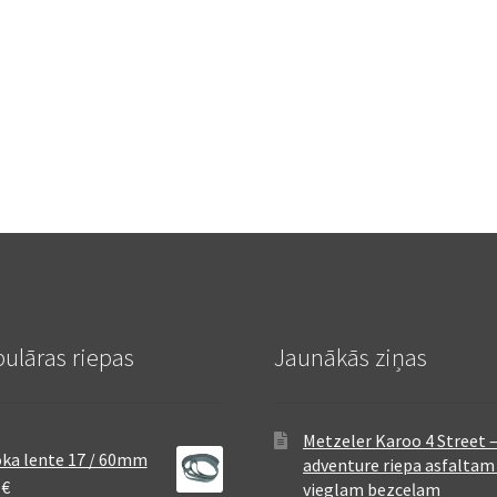
ulāras riepas
Jaunākās ziņas
Metzeler Karoo 4 Street 
ka lente 17 / 60mm
adventure riepa asfaltam
8
€
vieglam bezceļam