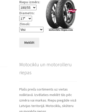
Riepu izmērs:
Diametrs:
Zīmoli:
Meklēt
Motociklu un motorolleru
riepas
Plašs preču sortiments uz vietas
noliktavā. Izvēlaties meklēt tās pēc
izmēra vai markas. Riepu piegāde visā
Latvijas teritorijā. Motociklu, skūteru
un mopēda riepas.