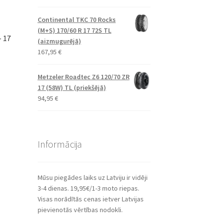
Continental TKC 70 Rocks
(M+S) 170/60 R 17 72S TL
– 17
(aizmugurējā)
167,95
€
Metzeler Roadtec Z6 120/70 ZR
17 (58W) TL (priekšējā)
94,95
€
Informācija
Mūsu piegādes laiks uz Latviju ir vidēji
3-4 dienas. 19,95€/1-3 moto riepas.
Visas norādītās cenas ietver Latvijas
pievienotās vērtības nodokli.