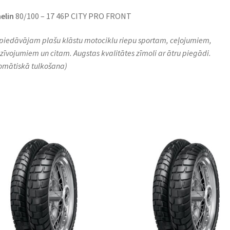
elin
80/100 – 17 46P CITY PRO FRONT
piedāvājam plašu klāstu motociklu riepu sportam, ceļojumiem,
zīvojumiem un citam. Augstas kvalitātes zīmoli ar ātru piegādi.
omātiskā tulkošana)