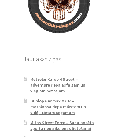
Jaunākās ziņas
Metzeler Karoo 4 Street –
adventure riepa asfaltam un
vieglam bezceļam
Dunlop Geomax MX34 –
motokrosa riepa mīkstam un
vidēji cietam segumam
Mitas Street Force – Sabalansēta
sporta riepa ikdienas lietošanai