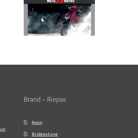
Brand – Riepas
–
Avon
 un
Bridgestone