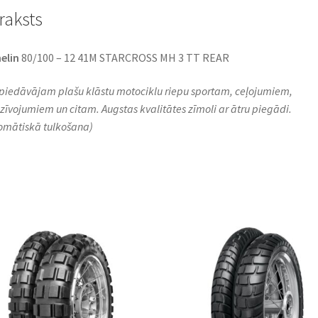
raksts
elin
80/100 – 12 41M STARCROSS MH 3 TT REAR
piedāvājam plašu klāstu motociklu riepu sportam, ceļojumiem,
zīvojumiem un citam. Augstas kvalitātes zīmoli ar ātru piegādi.
omātiskā tulkošana)