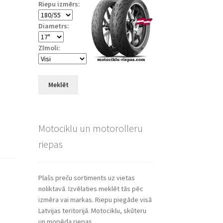
Riepu izmērs:
Diametrs:
Zīmoli:
Meklēt
Motociklu un motorolleru
riepas
Plašs preču sortiments uz vietas
noliktavā. Izvēlaties meklēt tās pēc
izmēra vai markas. Riepu piegāde visā
Latvijas teritorijā. Motociklu, skūteru
un mopēda riepas.