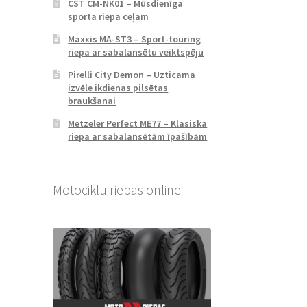
CST CM-NK01 – Mūsdienīga
sporta riepa ceļam
Maxxis MA-ST3 – Sport-touring
riepa ar sabalansētu veiktspēju
Pirelli City Demon – Uzticama
izvēle ikdienas pilsētas
braukšanai
Metzeler Perfect ME77 – Klasiska
riepa ar sabalansētām īpašībām
Motociklu riepas online