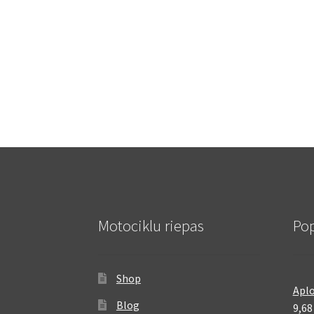
Motociklu riepas
Pop
Shop
Aplo
Blog
9,6