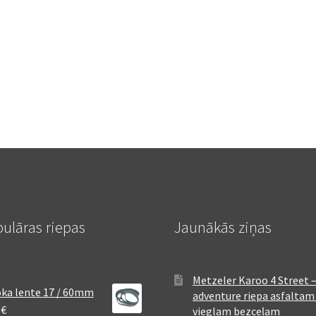
ulāras riepas
Jaunākās ziņas
Metzeler Karoo 4 Street 
ka lente 17 / 60mm
adventure riepa asfaltam
8
€
vieglam bezceļam