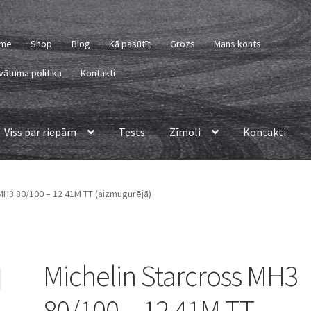
me
Shop
Blog
Kā pasūtīt
Grozs
Mans konts
vātuma politika
Kontakti
Viss par riepām
Tests
Zīmoli
Kontakti
MH3 80/100 – 12 41M TT (aizmugurējā)
Michelin Starcross MH3
80/100 – 12 41M TT