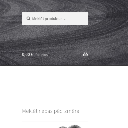
Meklēt:
Meklēt
0,00
€
0 items
Meklēt riepas pēc izmēra