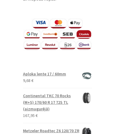
Aploka lente 17 / 60mm
9,68
€
Continental TKC 70 Rocks
(M+S) 170/60 R 17 72S TL
(aizmugurējā)
167,95
€
Metzeler Roadtec Z6 120/70 ZR