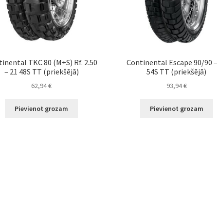
inental TKC 80 (M+S) Rf. 2.50
Continental Escape 90/90 –
– 21 48S TT (priekšējā)
54S TT (priekšējā)
62,94
€
93,94
€
Pievienot grozam
Pievienot grozam