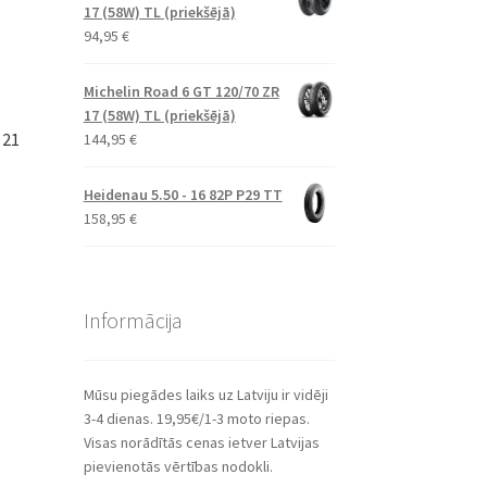
17 (58W) TL (priekšējā)
94,95
€
Michelin Road 6 GT 120/70 ZR
17 (58W) TL (priekšējā)
 21
144,95
€
Heidenau 5.50 - 16 82P P29 TT
158,95
€
Informācija
Mūsu piegādes laiks uz Latviju ir vidēji
3-4 dienas. 19,95€/1-3 moto riepas.
Visas norādītās cenas ietver Latvijas
pievienotās vērtības nodokli.