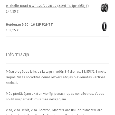
Michelin Road 6 GT 120/70 ZR 17 (58W) TL (priekšējā)
144,95
€
Heidenau 5.50 - 16 82P P29 TT
158,95
€
Informācija
Mūsu piegādes laiks uz Latviju ir vidēji 3-4 dienas. 19,95€/1-3 moto
riepas. Visas norādītās cenas ietver Latvijas pievienotās vērtības
nodokli.
Mēs piedāvājam tikai un vienīgi jaunas riepas no ražotnes. Vecos
noliktavu pārpalikumus mēs netirgojam.
Visa, Visa Debit, Visa Electron, MasterCard un Debit MasterCard