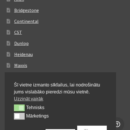
Bridgestone
Continental
CST
Dunlop
Heidenau
Maxxis
Metzeler
Šī vietne izmanto sīkfailus, lai nodrošinātu
Michelin
jums vislabāko pieredzi mūsu vietnē.
Mitas
Uzzināt vairāk
Tehnisks
Tehnisks
Pirelli
Mārketings
Mārketings
Shinko