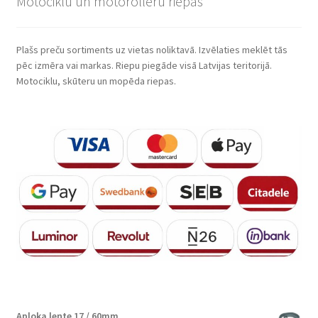
Motociklu un motorolleru riepas
Plašs preču sortiments uz vietas noliktavā. Izvēlaties meklēt tās
pēc izmēra vai markas. Riepu piegāde visā Latvijas teritorijā.
Motociklu, skūteru un mopēda riepas.
Aploka lente 17 / 60mm