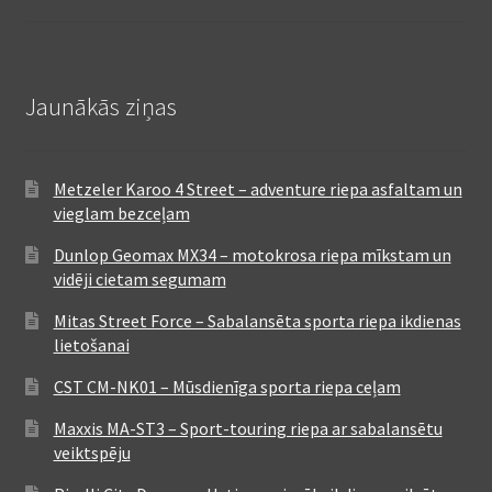
Jaunākās ziņas
Metzeler Karoo 4 Street – adventure riepa asfaltam un
vieglam bezceļam
Dunlop Geomax MX34 – motokrosa riepa mīkstam un
vidēji cietam segumam
Mitas Street Force – Sabalansēta sporta riepa ikdienas
lietošanai
CST CM-NK01 – Mūsdienīga sporta riepa ceļam
Maxxis MA-ST3 – Sport-touring riepa ar sabalansētu
veiktspēju