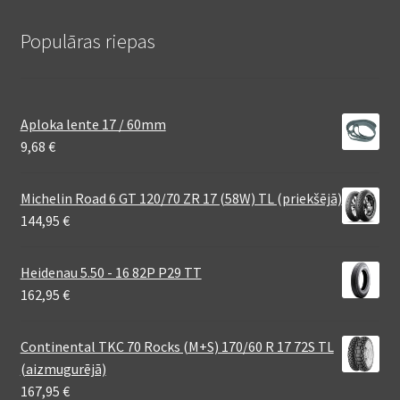
Populāras riepas
Aploka lente 17 / 60mm
9,68
€
Michelin Road 6 GT 120/70 ZR 17 (58W) TL (priekšējā)
144,95
€
Heidenau 5.50 - 16 82P P29 TT
162,95
€
Continental TKC 70 Rocks (M+S) 170/60 R 17 72S TL
(aizmugurējā)
167,95
€