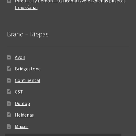
Pirelli City Demon – Uzticama izvēle ikdienas pilsētas
braukšanai
Brand – Riepas
Avon
Bridgestone
Continental
CST
Dunlop
Heidenau
Maxxis