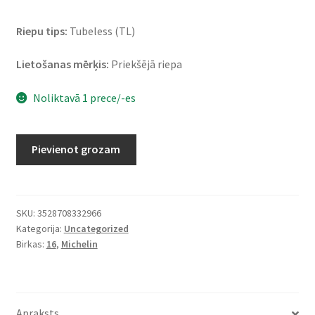
Riepu tips:
Tubeless (TL)
Lietošanas mērķis:
Priekšējā riepa
Noliktavā 1 prece/-es
Michelin
Pievienot grozam
Commander
3
Touring
130/90
SKU:
3528708332966
Kategorija:
Uncategorized
B
Birkas:
16
,
Michelin
16
73H
TL
(priekšējā)
Apraksts