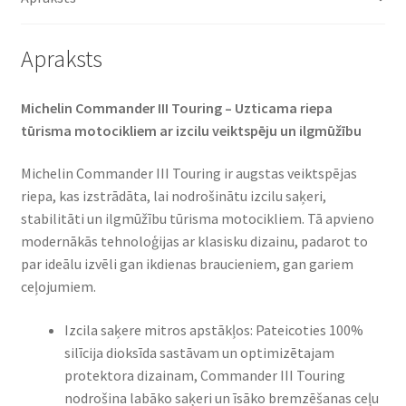
daudzums
Apraksts
Michelin Commander III Touring – Uzticama riepa
tūrisma motocikliem ar izcilu veiktspēju un ilgmūžību
Michelin Commander III Touring ir augstas veiktspējas
riepa, kas izstrādāta, lai nodrošinātu izcilu saķeri,
stabilitāti un ilgmūžību tūrisma motocikliem. Tā apvieno
modernākās tehnoloģijas ar klasisku dizainu, padarot to
par ideālu izvēli gan ikdienas braucieniem, gan gariem
ceļojumiem.
Izcila saķere mitros apstākļos: Pateicoties 100%
silīcija dioksīda sastāvam un optimizētajam
protektora dizainam, Commander III Touring
nodrošina labāko saķeri un īsāko bremzēšanas ceļu