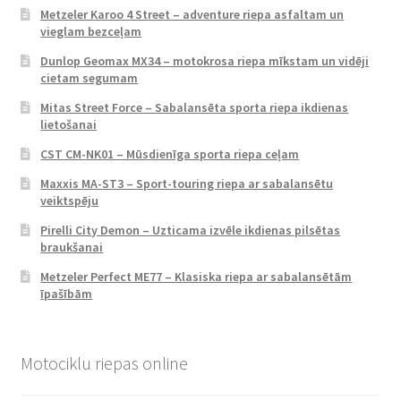
Metzeler Karoo 4 Street – adventure riepa asfaltam un
vieglam bezceļam
Dunlop Geomax MX34 – motokrosa riepa mīkstam un vidēji
cietam segumam
Mitas Street Force – Sabalansēta sporta riepa ikdienas
lietošanai
CST CM-NK01 – Mūsdienīga sporta riepa ceļam
Maxxis MA-ST3 – Sport-touring riepa ar sabalansētu
veiktspēju
Pirelli City Demon – Uzticama izvēle ikdienas pilsētas
braukšanai
Metzeler Perfect ME77 – Klasiska riepa ar sabalansētām
īpašībām
Motociklu riepas online