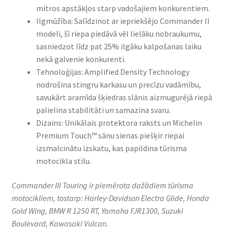
mitros apstākļos starp vadošajiem konkurentiem.
Ilgmūžība: Salīdzinot ar iepriekšējo Commander II
modeli, šī riepa piedāvā vēl lielāku nobraukumu,
sasniedzot līdz pat 25% ilgāku kalpošanas laiku
nekā galvenie konkurenti.
Tehnoloģijas: Amplified Density Technology
nodrošina stingru karkasu un precīzu vadāmību,
savukārt aramīda šķiedras slānis aizmugurējā riepā
palielina stabilitāti un samazina svaru.
Dizains: Unikālais protektora raksts un Michelin
Premium Touch™ sānu sienas piešķir riepai
izsmalcinātu izskatu, kas papildina tūrisma
motocikla stilu.
Commander III Touring ir piemērota dažādiem tūrisma
motocikliem, tostarp: Harley-Davidson Electra Glide, Honda
Gold Wing, BMW R 1250 RT, Yamaha FJR1300, Suzuki
Boulevard, Kawasaki Vulcan.