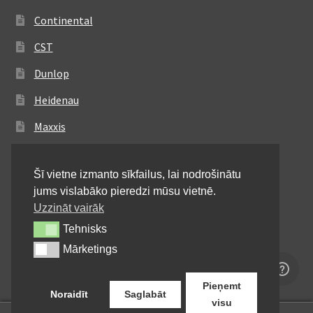
Continental
CST
Dunlop
Heidenau
Maxxis
Metzeler
Šī vietne izmanto sīkfailus, lai nodrošinātu
Michelin
jums vislabāko pieredzi mūsu vietnē.
Mitas
Uzzināt vairāk
Tehnisks
Tehnisks
Pirelli
Mārketings
Mārketings
Shinko
Pieņemt
Noraidīt
Saglabāt
visu