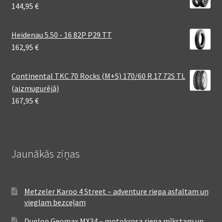
144,95
€
Heidenau 5.50 - 16 82P P29 TT
162,95
€
Continental TKC 70 Rocks (M+S) 170/60 R 17 72S TL
(aizmugurējā)
167,95
€
Jaunākās ziņas
Metzeler Karoo 4 Street – adventure riepa asfaltam un
vieglam bezceļam
Dunlop Geomax MX34 – motokrosa riepa mīkstam un