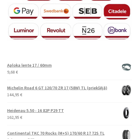
Aploka lente 17 / 60mm
9,68
€
Michelin Road 6 GT 120/70 ZR 17 (58W) TL (priekšējā)
144,95
€
Heidenau 5.50 - 16 82P P29 TT
162,95
€
Continental TKC 70 Rocks (M+S) 170/60 R 17 72S TL