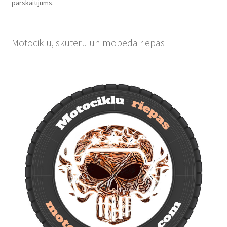
pārskaitījums.
Motociklu, skūteru un mopēda riepas