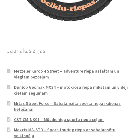
Jaunākās ziņas
Metzeler Karoo 4 Street – adventure riepa asfaltam un
vieglam bezceļam
Dunlop Geomax MX34 – motokrosa riepa mīkstam un vidēji
cietam segumam
Mitas Street Force – Sabalansēta sporta riepa ikdienas
lietošanai
CST CM-NK01 – Mūsdienīga sporta riepa ceļam
Maxxis MA-ST3 – Sport-touring riepa ar sabalansētu
veiktspēju