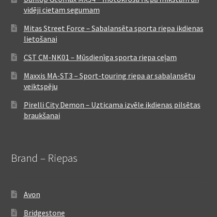
vidēji cietam segumam
Mitas Street Force – Sabalansēta sporta riepa ikdienas
lietošanai
CST CM-NK01 – Mūsdienīga sporta riepa ceļam
Maxxis MA-ST3 – Sport-touring riepa ar sabalansētu
veiktspēju
Pirelli City Demon – Uzticama izvēle ikdienas pilsētas
braukšanai
Brand – Riepas
Avon
Bridgestone