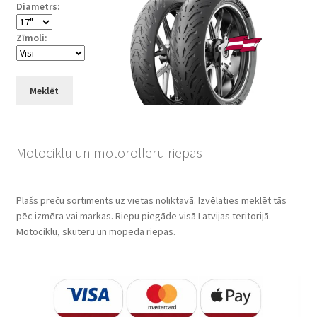
Diametrs:
Zīmoli:
Meklēt
Motociklu un motorolleru riepas
Plašs preču sortiments uz vietas noliktavā. Izvēlaties meklēt tās
pēc izmēra vai markas. Riepu piegāde visā Latvijas teritorijā.
Motociklu, skūteru un mopēda riepas.