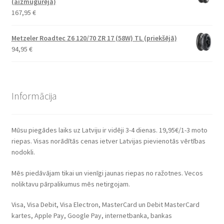
(aizmugurējā)
167,95
€
Metzeler Roadtec Z6 120/70 ZR 17 (58W) TL (priekšējā)
94,95
€
Informācija
Mūsu piegādes laiks uz Latviju ir vidēji 3-4 dienas. 19,95€/1-3 moto
riepas. Visas norādītās cenas ietver Latvijas pievienotās vērtības
nodokli.
Mēs piedāvājam tikai un vienīgi jaunas riepas no ražotnes. Vecos
noliktavu pārpalikumus mēs netirgojam.
Visa, Visa Debit, Visa Electron, MasterCard un Debit MasterCard
kartes, Apple Pay, Google Pay, internetbanka, bankas