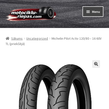
Skip
Skip
Menu
to
to
navigation
content
Expand
Riepas
child
Sākums
Uncategorized
Michelin Pilot Activ 120/80 – 16 60V
menu
Expand
Kameras
TL (priekšējā)
child
menu
Pasūtīt
Expand
Viss par riepām
child
menu
Tests
Expand
Zīmoli
child
menu
Kontakti