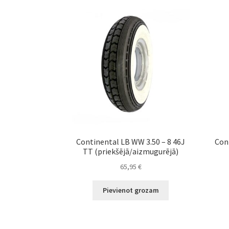
Continental LB WW 3.50 – 8 46J
Con
TT (priekšējā/aizmugurējā)
65,95
€
Pievienot grozam