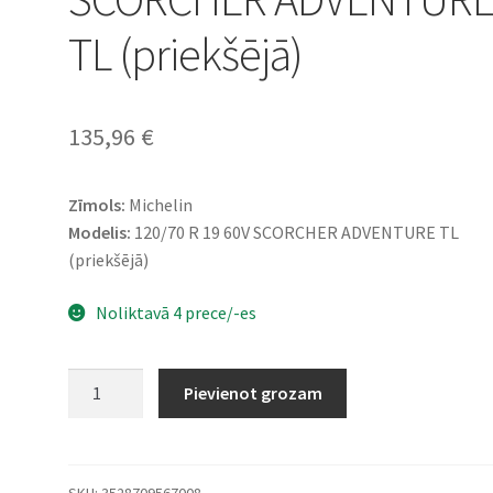
TL (priekšējā)
135,96
€
Zīmols:
Michelin
Modelis:
120/70 R 19 60V SCORCHER ADVENTURE TL
(priekšējā)
Noliktavā 4 prece/-es
Michelin
Pievienot grozam
120/70
R
19
60V