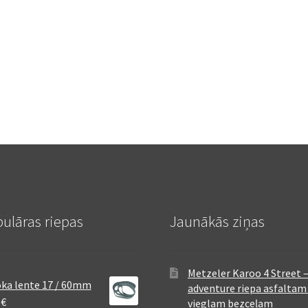
ulāras riepas
Jaunākās ziņas
Metzeler Karoo 4 Street 
ka lente 17 / 60mm
adventure riepa asfaltam
8
€
vieglam bezceļam