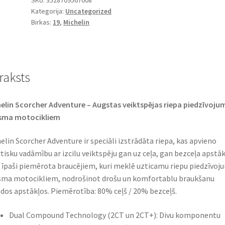
SKU:
3528709567008
Kategorija:
Uncategorized
SCORCHER
Birkas:
19
,
Michelin
ADVENTURE
TL
(priekšējā)
daudzums
raksts
elin Scorcher Adventure – Augstas veiktspējas riepa piedzīvoju
isma motocikliem
elin Scorcher Adventure ir speciāli izstrādāta riepa, kas apvieno
tisku vadāmību ar izcilu veiktspēju gan uz ceļa, gan bezceļa apstāk
r īpaši piemērota braucējiem, kuri meklē uzticamu riepu piedzīvoj
sma motocikliem, nodrošinot drošu un komfortablu braukšanu
dos apstākļos. Piemērotība: 80% ceļš / 20% bezceļš.
Dual Compound Technology (2CT un 2CT+): Divu komponentu