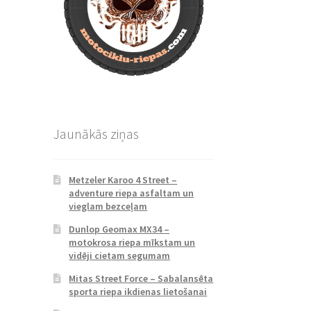
Jaunākās ziņas
Metzeler Karoo 4 Street –
adventure riepa asfaltam un
vieglam bezceļam
Dunlop Geomax MX34 –
motokrosa riepa mīkstam un
vidēji cietam segumam
Mitas Street Force – Sabalansēta
sporta riepa ikdienas lietošanai