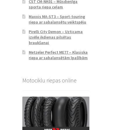
CST CM-NK01 – Mūsdienīga
sporta riepa ceļam
Maxxis MA-ST3 – Sport-touring
riepa ar sabalansētu veiktspēju
Pirelli City Demon – Uzticama
izvēle ikdienas pilsētas
braukšanai
Metzeler Perfect ME77 – Klasiska
riepa ar sabalansētām īpašībām
Motociklu riepas online