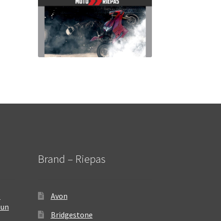
Brand – Riepas
–
Avon
 un
Bridgestone