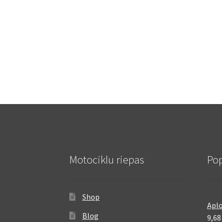
Motociklu riepas
Pop
Shop
Aplo
Blog
9,6