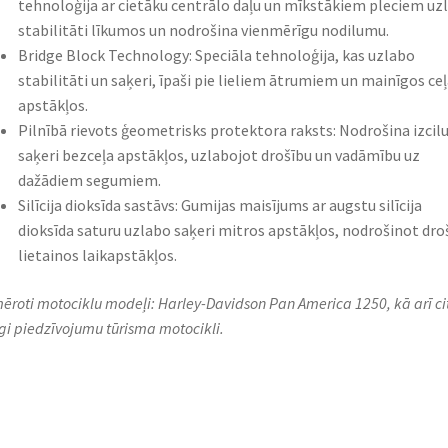
tehnoloģija ar cietāku centrālo daļu un mīkstākiem pleciem uz
stabilitāti līkumos un nodrošina vienmērīgu nodilumu.
Bridge Block Technology: Speciāla tehnoloģija, kas uzlabo
stabilitāti un saķeri, īpaši pie lieliem ātrumiem un mainīgos ceļ
apstākļos.
Pilnībā rievots ģeometrisks protektora raksts: Nodrošina izcil
saķeri bezceļa apstākļos, uzlabojot drošību un vadāmību uz
dažādiem segumiem.
Silīcija dioksīda sastāvs: Gumijas maisījums ar augstu silīcija
dioksīda saturu uzlabo saķeri mitros apstākļos, nodrošinot dro
lietainos laikapstākļos.
ēroti motociklu modeļi: Harley-Davidson Pan America 1250, kā arī cit
īgi piedzīvojumu tūrisma motocikli.