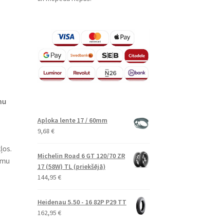
mu
Aploka lente 17 / 60mm
9,68
€
ļos.
Michelin Road 6 GT 120/70 ZR
umu
17 (58W) TL (priekšējā)
144,95
€
Heidenau 5.50 - 16 82P P29 TT
162,95
€