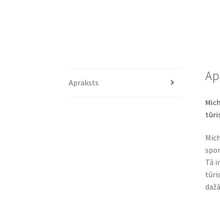
Ap
Apraksts
Mich
tūr
Mich
spor
Tā i
tūri
dažā