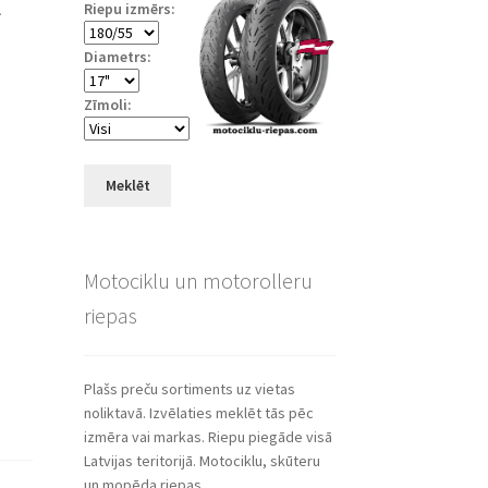
Riepu izmērs:
Diametrs:
Zīmoli:
Meklēt
Motociklu un motorolleru
riepas
Plašs preču sortiments uz vietas
noliktavā. Izvēlaties meklēt tās pēc
izmēra vai markas. Riepu piegāde visā
Latvijas teritorijā. Motociklu, skūteru
un mopēda riepas.