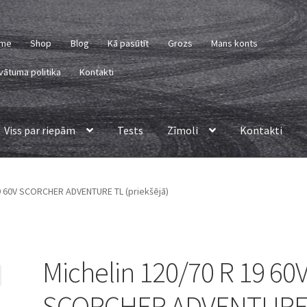
me
Shop
Blog
Kā pasūtīt
Grozs
Mans konts
vātuma politika
Kontakti
Viss par riepām
Tests
Zīmoli
Kontakti
19 60V SCORCHER ADVENTURE TL (priekšējā)
Michelin 120/70 R 19 60
SCORCHER ADVENTUR