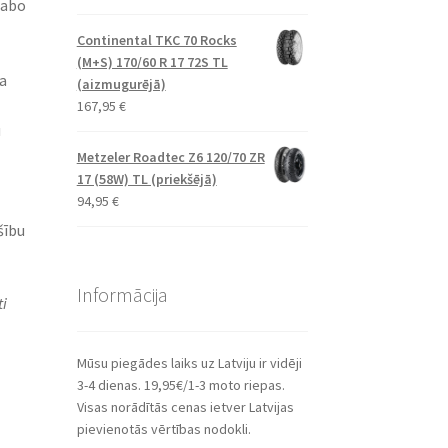
labo
Continental TKC 70 Rocks
(M+S) 170/60 R 17 72S TL
a
(aizmugurējā)
167,95
€
u
Metzeler Roadtec Z6 120/70 ZR
17 (58W) TL (priekšējā)
94,95
€
šību
Informācija
i
Mūsu piegādes laiks uz Latviju ir vidēji
3-4 dienas. 19,95€/1-3 moto riepas.
Visas norādītās cenas ietver Latvijas
pievienotās vērtības nodokli.