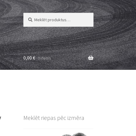
Meklēt:
Meklēt
0,00
€
0 items
V
Meklēt riepas pēc izmēra
E