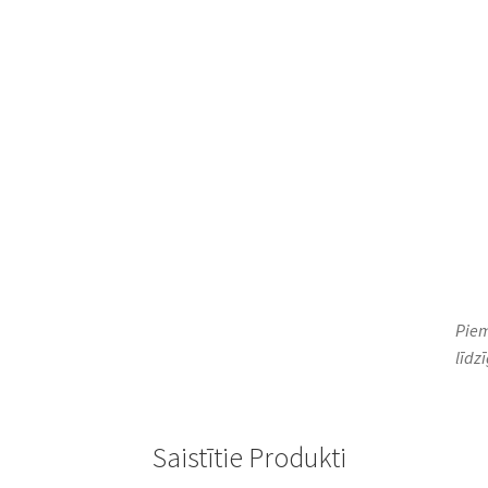
Piem
līdz
Saistītie Produkti