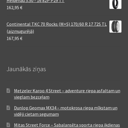
Heidenau 5.50 - 16 82P P29 TT
162,95
€
Continental TKC 70 Rocks (M+S) 170/60 R 17 72S TL
(aizmugurējā)
167,95
€
Jaunākās ziņas
Metzeler Karoo 4 Street – adventure riepa asfaltam un
vieglam bezceļam
Dunlop Geomax MX34 – motokrosa riepa mīkstam un
vidēji cietam segumam
Mitas Street Force – Sabalansēta sporta riepa ikdienas