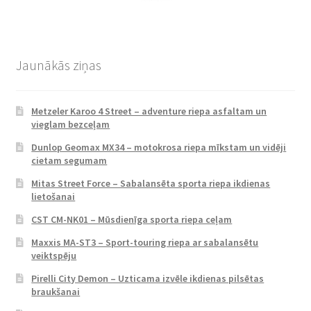
Jaunākās ziņas
Metzeler Karoo 4 Street – adventure riepa asfaltam un
vieglam bezceļam
Dunlop Geomax MX34 – motokrosa riepa mīkstam un vidēji
cietam segumam
Mitas Street Force – Sabalansēta sporta riepa ikdienas
lietošanai
CST CM-NK01 – Mūsdienīga sporta riepa ceļam
Maxxis MA-ST3 – Sport-touring riepa ar sabalansētu
veiktspēju
Pirelli City Demon – Uzticama izvēle ikdienas pilsētas
braukšanai