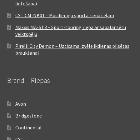
lietošanai
CST CM-NK01 – Mūsdienīga sporta riepa ceļam
Maxxis MA-ST3 – Sport-touring riepa ar sabalansētu
veiktspēju
Pirelli City Demon – Uzticama izvēle ikdienas pilsētas
braukšanai
Brand – Riepas
Avon
Bridgestone
Continental
CST