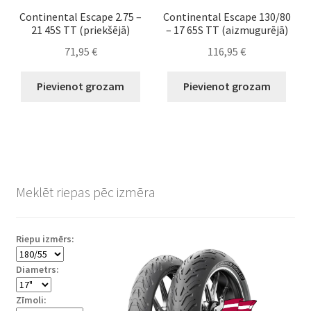
Continental Escape 2.75 –
Continental Escape 130/80
21 45S TT (priekšējā)
– 17 65S TT (aizmugurējā)
71,95
€
116,95
€
Pievienot grozam
Pievienot grozam
Meklēt riepas pēc izmēra
Riepu izmērs:
Diametrs:
Zīmoli: