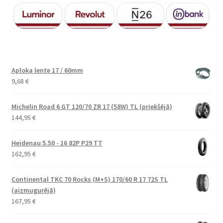
Aploka lente 17 / 60mm
9,68
€
Michelin Road 6 GT 120/70 ZR 17 (58W) TL (priekšējā)
144,95
€
Heidenau 5.50 - 16 82P P29 TT
162,95
€
Continental TKC 70 Rocks (M+S) 170/60 R 17 72S TL
(aizmugurējā)
167,95
€