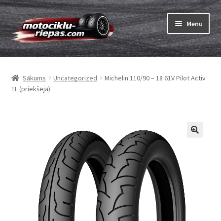
Skip
Skip
Menu
to
to
navigation
content
Expand
Riepas
child
Sākums
Uncategorized
Michelin 110/90 – 18 61V Pilot Activ
menu
Expand
Kameras
TL (priekšējā)
child
menu
Pasūtīt
Expand
Viss par riepām
child
menu
Tests
Expand
Zīmoli
child
menu
Kontakti