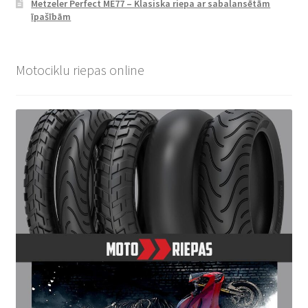
Metzeler Perfect ME77 – Klasiska riepa ar sabalansētām
īpašībām
Motociklu riepas online