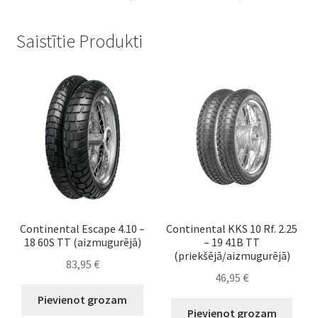
Saistītie Produkti
Continental Escape 4.10 –
Continental KKS 10 Rf. 2.25
18 60S TT (aizmugurējā)
– 19 41B TT
(priekšējā/aizmugurējā)
83,95
€
46,95
€
Pievienot grozam
Pievienot grozam