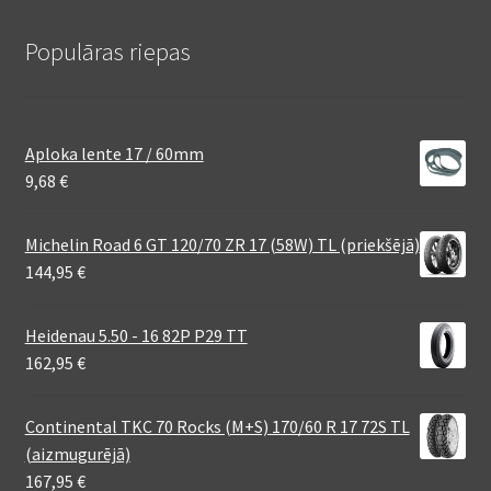
Populāras riepas
Aploka lente 17 / 60mm
9,68
€
Michelin Road 6 GT 120/70 ZR 17 (58W) TL (priekšējā)
144,95
€
Heidenau 5.50 - 16 82P P29 TT
162,95
€
Continental TKC 70 Rocks (M+S) 170/60 R 17 72S TL
(aizmugurējā)
167,95
€