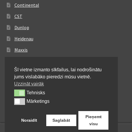
Continental
CST
Dunlop
Heidenau
Maxxis
Metzeler
Šī vietne izmanto sīkfailus, lai nodrošinātu
Michelin
jums vislabāko pieredzi mūsu vietnē.
Mitas
Uzzināt vairāk
Tehnisks
Tehnisks
Pirelli
Mārketings
Mārketings
Shinko
Pieņemt
Noraidīt
Saglabāt
visu
0