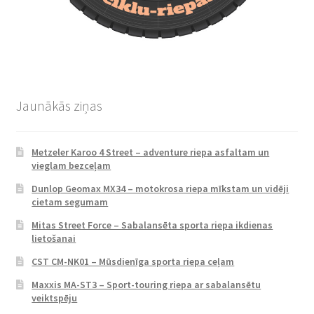
Jaunākās ziņas
Metzeler Karoo 4 Street – adventure riepa asfaltam un
vieglam bezceļam
Dunlop Geomax MX34 – motokrosa riepa mīkstam un vidēji
cietam segumam
Mitas Street Force – Sabalansēta sporta riepa ikdienas
lietošanai
CST CM-NK01 – Mūsdienīga sporta riepa ceļam
Maxxis MA-ST3 – Sport-touring riepa ar sabalansētu
veiktspēju