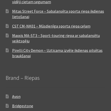
vidēji cietam segumam
Mitas Street Force – Sabalansēta sporta riepa ikdienas
lietošanai
CST CM-NK01 – Mūsdienīga sporta riepa ceļam
Maxxis MA-ST3 – Sport-touring riepa ar sabalansētu
veiktspēju
Pirelli City Demon – Uzticama izvēle ikdienas pilsētas
braukšanai
Brand – Riepas
Avon
Bridgestone