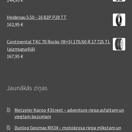
Heidenau 5.50 - 16 82P P29 TT
162,95
€
Continental TKC 70 Rocks (M+S) 170/60 R 17 72S TL
(aizmugurējā)
167,95
€
Jaunākās ziņas
Metzeler Karoo 4 Street – adventure riepa asfaltam un
vieglam bezceļam
Dunlop Geomax MX34 – motokrosa riepa mīkstam un