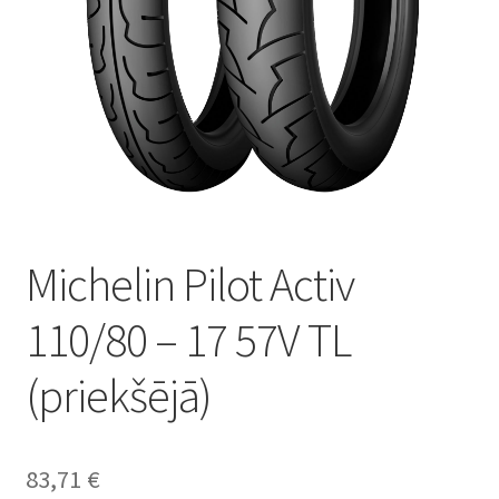
Michelin Pilot Activ
110/80 – 17 57V TL
(priekšējā)
83,71
€