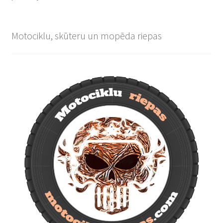
Motociklu, skūteru un mopēda riepas