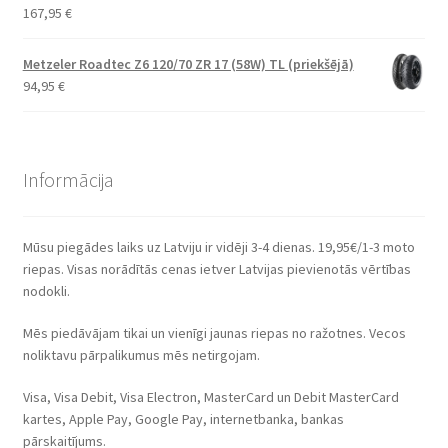
167,95
€
Metzeler Roadtec Z6 120/70 ZR 17 (58W) TL (priekšējā)
94,95
€
Informācija
Mūsu piegādes laiks uz Latviju ir vidēji 3-4 dienas. 19,95€/1-3 moto
riepas. Visas norādītās cenas ietver Latvijas pievienotās vērtības
nodokli.
Mēs piedāvājam tikai un vienīgi jaunas riepas no ražotnes. Vecos
noliktavu pārpalikumus mēs netirgojam.
Visa, Visa Debit, Visa Electron, MasterCard un Debit MasterCard
kartes, Apple Pay, Google Pay, internetbanka, bankas
pārskaitījums.