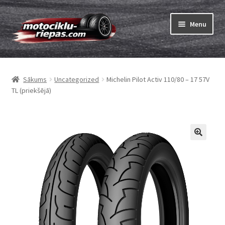
Skip
Skip
Menu
to
to
navigation
content
Expand
Riepas
child
Sākums
Uncategorized
Michelin Pilot Activ 110/80 – 17 57V
menu
Expand
Kameras
TL (priekšējā)
child
menu
Pasūtīt
Expand
Viss par riepām
child
menu
Tests
Expand
Zīmoli
child
menu
Kontakti