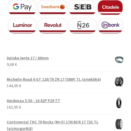
Aploka lente 17 / 60mm
9,68
€
Michelin Road 6 GT 120/70 ZR 17 (58W) TL (priekšējā)
144,95
€
Heidenau 5.50 - 16 82P P29 TT
162,95
€
Continental TKC 70 Rocks (M+S) 170/60 R 17 72S TL
(aizmugurējā)