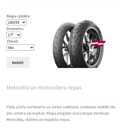
Riepu izmērs:
Diametrs:
Zīmoli:
Meklēt
Motociklu un motorolleru riepas
Plašs preču sortiments uz vietas noliktavā. Izvēlaties meklēt tās
pēc izmēra vai markas. Riepu piegāde visā Latvijas teritorijā.
Motociklu, skūteru un mopēda riepas.