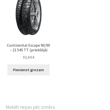
Continental Escape 90/90
– 21 54S TT (priekšējā)
93,94
€
Pievienot grozam
Meklēt riepas pēc izmēra