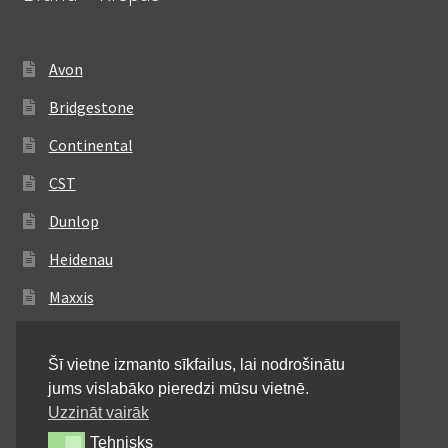
Avon
Bridgestone
Continental
CST
Dunlop
Heidenau
Maxxis
Metzeler
Šī vietne izmanto sīkfailus, lai nodrošinātu
Michelin
jums vislabāko pieredzi mūsu vietnē.
Mitas
Uzzināt vairāk
Tehnisks
Tehnisks