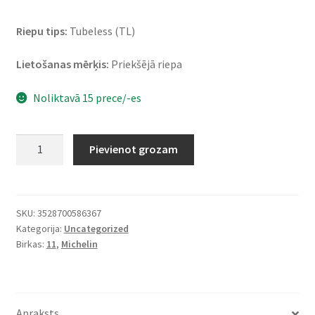
Riepu tips:
Tubeless (TL)
Lietošanas mērķis:
Priekšējā riepa
Noliktavā 15 prece/-es
Michelin
Pievienot grozam
City
Grip
2
(M+S)
SKU:
3528700586367
Kategorija:
Uncategorized
110/70
Birkas:
11
,
Michelin
-
11
45L
TL
Apraksts