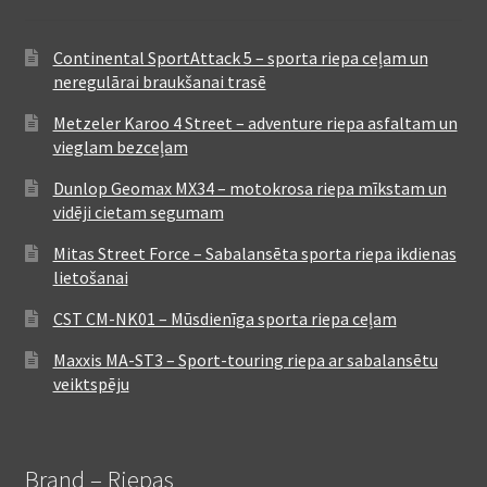
Continental SportAttack 5 – sporta riepa ceļam un
neregulārai braukšanai trasē
Metzeler Karoo 4 Street – adventure riepa asfaltam un
vieglam bezceļam
Dunlop Geomax MX34 – motokrosa riepa mīkstam un
vidēji cietam segumam
Mitas Street Force – Sabalansēta sporta riepa ikdienas
lietošanai
CST CM-NK01 – Mūsdienīga sporta riepa ceļam
Maxxis MA-ST3 – Sport-touring riepa ar sabalansētu
veiktspēju
Brand – Riepas