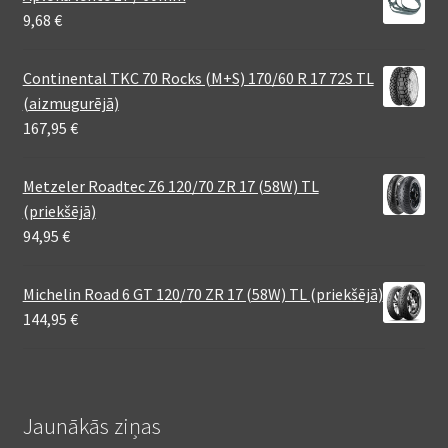
9,68
€
Continental TKC 70 Rocks (M+S) 170/60 R 17 72S TL
(aizmugurējā)
167,95
€
Metzeler Roadtec Z6 120/70 ZR 17 (58W) TL
(priekšējā)
94,95
€
Michelin Road 6 GT 120/70 ZR 17 (58W) TL (priekšējā)
144,95
€
Jaunākās ziņas