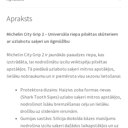
(priekšējā)
daudzums
Apraksts
Michelin City Grip 2 – Universāla riepa pilsētas skūteriem
ar uzlabotu saķeri un ilgmūžību
Michelin City Grip 2 ir jaunākās paaudzes riepa, kas
izstrādāta, lai nodrošinātu izcilu veiktspēju pilsētas
apstākļos. Tā piedāvā uzlabotu saķeri mitros apstākļos,
lielāku nobraukumu un ir piemērota visu sezonu lietošanai.
Protektora dizains: Haizivs zoba formas rievas
(Shark Tooth Sipes) uzlabo saķeri mitros apstākļos,
nodrošinot īsāku bremzēšanas ceļu un lielāku
drošību uz slidenām virsmām.
Gumijas sastāvs: Silīcija dioksīda bāzes maisījums
nodrošina izcilu saķeri dažādos laikapstākļos un uz