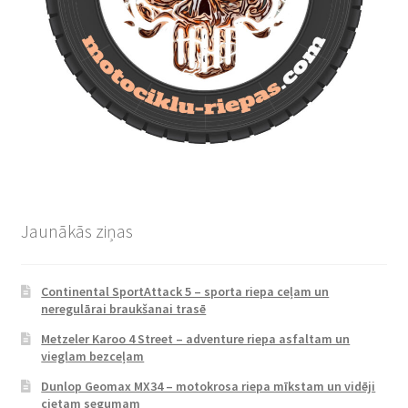
Jaunākās ziņas
Continental SportAttack 5 – sporta riepa ceļam un
neregulārai braukšanai trasē
Metzeler Karoo 4 Street – adventure riepa asfaltam un
vieglam bezceļam
Dunlop Geomax MX34 – motokrosa riepa mīkstam un vidēji
cietam segumam