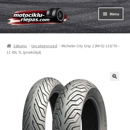
Skip
Skip
Menu
to
to
navigation
content
Expand
Riepas
child
Sākums
Uncategorized
Michelin City Grip 2 (M+S) 110/70 –
menu
Expand
Kameras
11 45L TL (priekšējā)
child
menu
Pasūtīt
Expand
Viss par riepām
child
menu
Tests
Expand
Zīmoli
child
menu
Kontakti