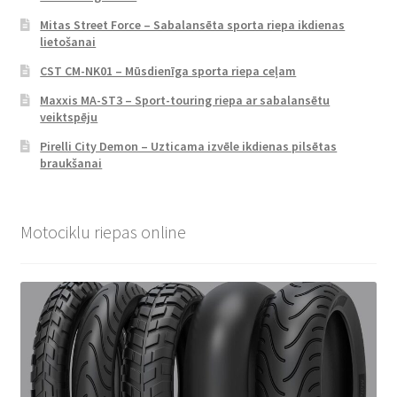
Mitas Street Force – Sabalansēta sporta riepa ikdienas
lietošanai
CST CM-NK01 – Mūsdienīga sporta riepa ceļam
Maxxis MA-ST3 – Sport-touring riepa ar sabalansētu
veiktspēju
Pirelli City Demon – Uzticama izvēle ikdienas pilsētas
braukšanai
Motociklu riepas online