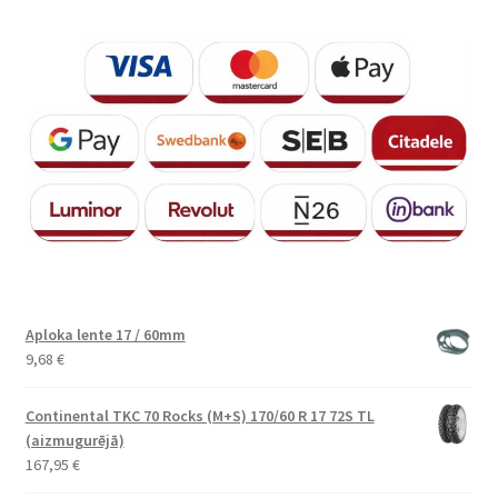
Aploka lente 17 / 60mm
9,68
€
Continental TKC 70 Rocks (M+S) 170/60 R 17 72S TL
(aizmugurējā)
167,95
€