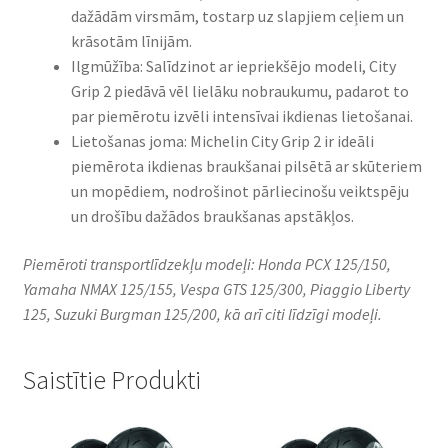
dažādām virsmām, tostarp uz slapjiem ceļiem un
krāsotām līnijām.
Ilgmūžība: Salīdzinot ar iepriekšējo modeli, City
Grip 2 piedāvā vēl lielāku nobraukumu, padarot to
par piemērotu izvēli intensīvai ikdienas lietošanai.
Lietošanas joma: Michelin City Grip 2 ir ideāli
piemērota ikdienas braukšanai pilsētā ar skūteriem
un mopēdiem, nodrošinot pārliecinošu veiktspēju
un drošību dažādos braukšanas apstākļos.
Piemēroti transportlīdzekļu modeļi: Honda PCX 125/150,
Yamaha NMAX 125/155, Vespa GTS 125/300, Piaggio Liberty
125, Suzuki Burgman 125/200, kā arī citi līdzīgi modeļi.
Saistītie Produkti