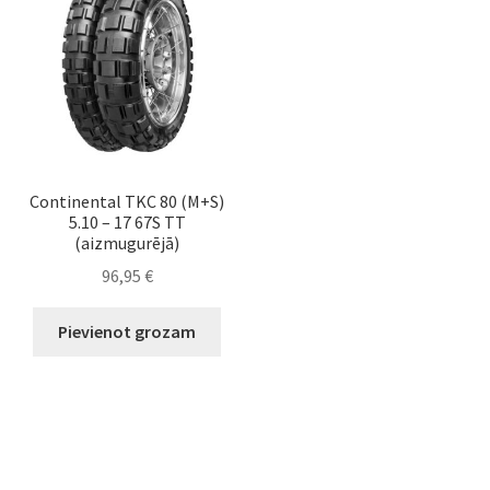
Continental TKC 80 (M+S)
5.10 – 17 67S TT
(aizmugurējā)
96,95
€
Pievienot grozam