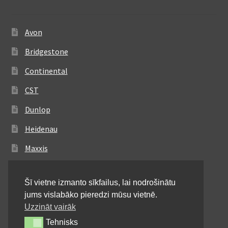
Avon
Bridgestone
Continental
CST
Dunlop
Heidenau
Maxxis
Metzeler
Šī vietne izmanto sīkfailus, lai nodrošinātu
Michelin
jums vislabāko pieredzi mūsu vietnē.
Mitas
Uzzināt vairāk
Tehnisks
Tehnisks
Pirelli