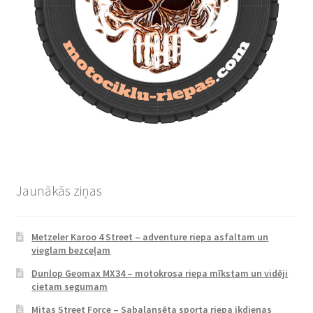
Jaunākās ziņas
Metzeler Karoo 4 Street – adventure riepa asfaltam un
vieglam bezceļam
Dunlop Geomax MX34 – motokrosa riepa mīkstam un vidēji
cietam segumam
Mitas Street Force – Sabalansēta sporta riepa ikdienas