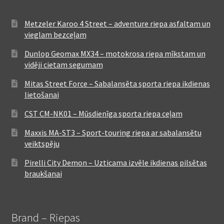
Metzeler Karoo 4 Street – adventure riepa asfaltam un
vieglam bezceļam
Dunlop Geomax MX34 – motokrosa riepa mīkstam un
vidēji cietam segumam
Mitas Street Force – Sabalansēta sporta riepa ikdienas
lietošanai
CST CM-NK01 – Mūsdienīga sporta riepa ceļam
Maxxis MA-ST3 – Sport-touring riepa ar sabalansētu
veiktspēju
Pirelli City Demon – Uzticama izvēle ikdienas pilsētas
braukšanai
Brand – Riepas