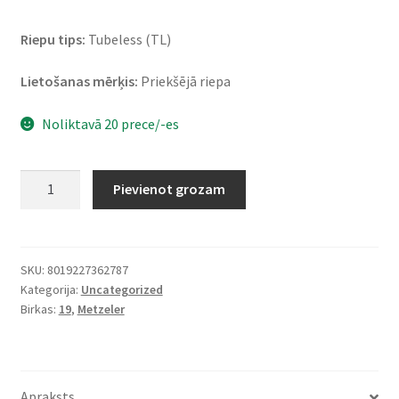
Riepu tips:
Tubeless (TL)
Lietošanas mērķis:
Priekšējā riepa
Noliktavā 20 prece/-es
Metzeler
Pievienot grozam
Roadtec
01
90/90
-
SKU:
8019227362787
Kategorija:
Uncategorized
19
Birkas:
19
,
Metzeler
52H
TL
(priekšējā)
daudzums
Apraksts