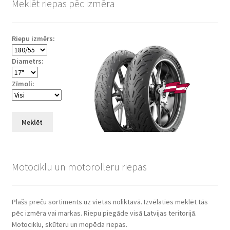
Meklēt riepas pēc izmēra
Riepu izmērs:
Diametrs:
Zīmoli:
Meklēt
Motociklu un motorolleru riepas
Plašs preču sortiments uz vietas noliktavā. Izvēlaties meklēt tās
pēc izmēra vai markas. Riepu piegāde visā Latvijas teritorijā.
Motociklu, skūteru un mopēda riepas.