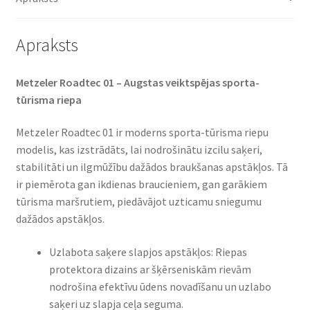
Apraksts
Metzeler Roadtec 01 – Augstas veiktspējas sporta-
tūrisma riepa
Metzeler Roadtec 01 ir moderns sporta-tūrisma riepu
modelis, kas izstrādāts, lai nodrošinātu izcilu saķeri,
stabilitāti un ilgmūžību dažādos braukšanas apstākļos. Tā
ir piemērota gan ikdienas braucieniem, gan garākiem
tūrisma maršrutiem, piedāvājot uzticamu sniegumu
dažādos apstākļos.
Uzlabota saķere slapjos apstākļos: Riepas
protektora dizains ar šķērseniskām rievām
nodrošina efektīvu ūdens novadīšanu un uzlabo
saķeri uz slapja ceļa seguma.