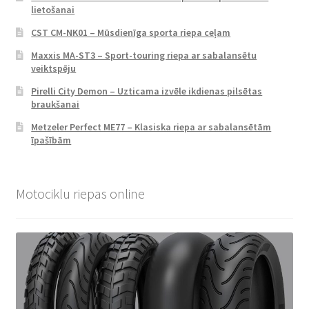
lietošanai
CST CM-NK01 – Mūsdienīga sporta riepa ceļam
Maxxis MA-ST3 – Sport-touring riepa ar sabalansētu
veiktspēju
Pirelli City Demon – Uzticama izvēle ikdienas pilsētas
braukšanai
Metzeler Perfect ME77 – Klasiska riepa ar sabalansētām
īpašībām
Motociklu riepas online