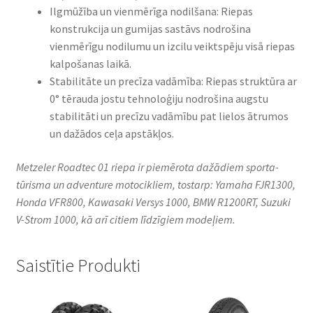
Ilgmūžība un vienmērīga nodilšana: Riepas
konstrukcija un gumijas sastāvs nodrošina
vienmērīgu nodilumu un izcilu veiktspēju visā riepas
kalpošanas laikā.
Stabilitāte un precīza vadāmība: Riepas struktūra ar
0° tērauda jostu tehnoloģiju nodrošina augstu
stabilitāti un precīzu vadāmību pat lielos ātrumos
un dažādos ceļa apstākļos.
Metzeler Roadtec 01 riepa ir piemērota dažādiem sporta-
tūrisma un adventure motocikliem, tostarp: Yamaha FJR1300,
Honda VFR800, Kawasaki Versys 1000, BMW R1200RT, Suzuki
V-Strom 1000, kā arī citiem līdzīgiem modeļiem.
Saistītie Produkti