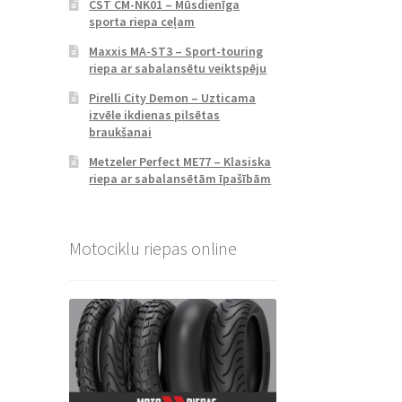
CST CM-NK01 – Mūsdienīga
sporta riepa ceļam
Maxxis MA-ST3 – Sport-touring
riepa ar sabalansētu veiktspēju
Pirelli City Demon – Uzticama
izvēle ikdienas pilsētas
braukšanai
Metzeler Perfect ME77 – Klasiska
riepa ar sabalansētām īpašībām
Motociklu riepas online