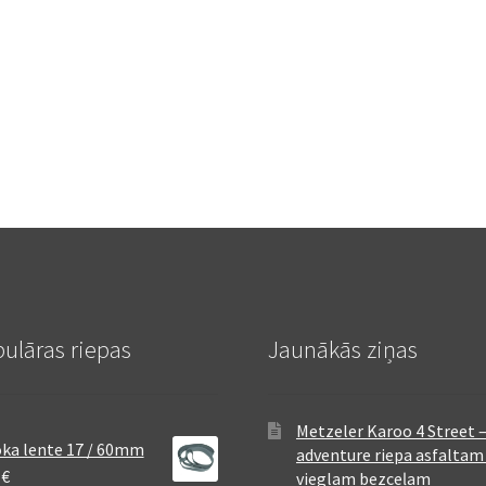
ulāras riepas
Jaunākās ziņas
Metzeler Karoo 4 Street 
ka lente 17 / 60mm
adventure riepa asfaltam
8
€
vieglam bezceļam