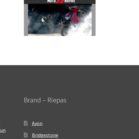
Brand – Riepas
–
Avon
 un
Bridgestone