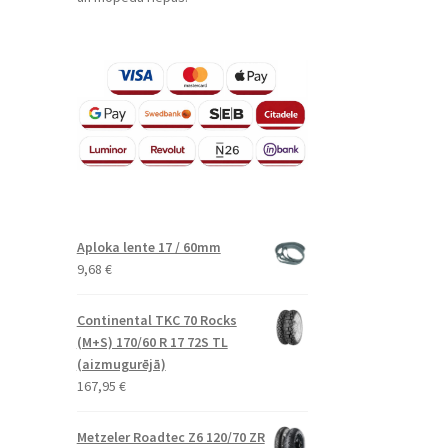
Aploka lente 17 / 60mm
9,68
€
Continental TKC 70 Rocks
(M+S) 170/60 R 17 72S TL
(aizmugurējā)
167,95
€
Metzeler Roadtec Z6 120/70 ZR