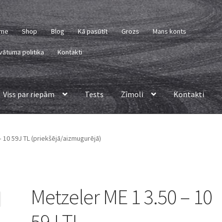
me
Shop
Blog
Kā pasūtīt
Grozs
Mans konts
vātuma politika
Kontakti
Viss par riepām
Tests
Zīmoli
Kontakti
– 10 59J TL (priekšējā/aizmugurējā)
Metzeler ME 1 3.50 – 10
59J TL