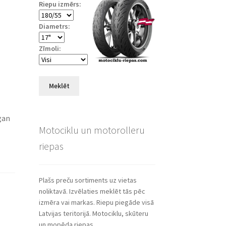
Riepu izmērs:
Diametrs:
Zīmoli:
Meklēt
gan
Motociklu un motorolleru
riepas
Plašs preču sortiments uz vietas
noliktavā. Izvēlaties meklēt tās pēc
izmēra vai markas. Riepu piegāde visā
Latvijas teritorijā. Motociklu, skūteru
un mopēda riepas.