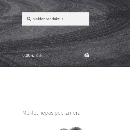
Meklēt:
Meklēt
0,00
€
0 items
Meklēt riepas pēc izmēra