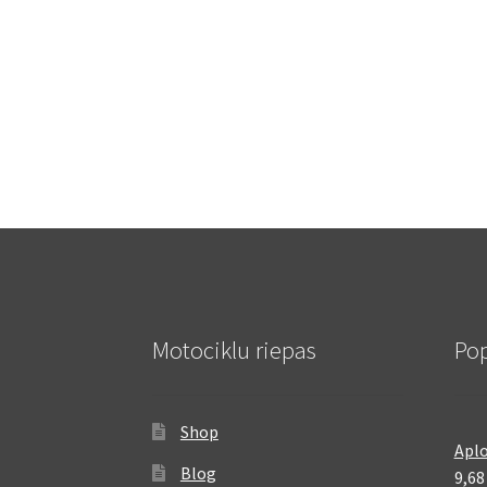
Motociklu riepas
Pop
Shop
Aplo
Blog
9,6