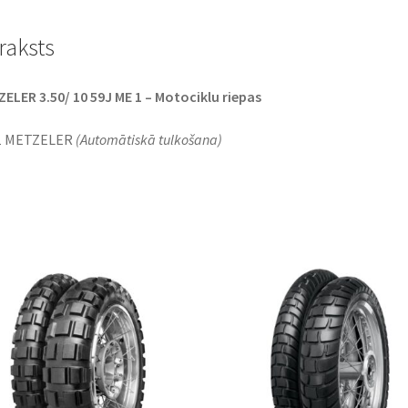
raksts
ELER 3.50/ 10 59J ME 1 – Motociklu riepas
1 METZELER
(Automātiskā tulkošana)