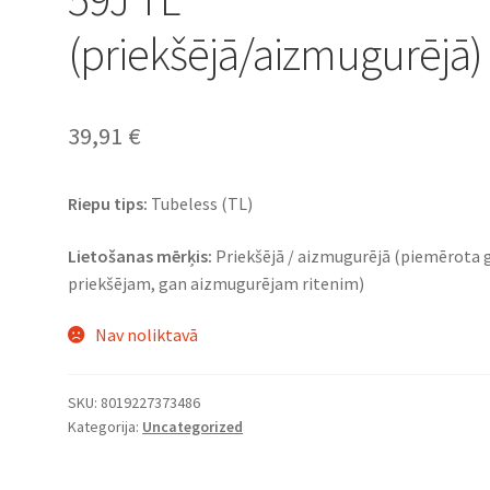
(priekšējā/aizmugurējā)
39,91
€
Riepu tips:
Tubeless (TL)
Lietošanas mērķis:
Priekšējā / aizmugurējā (piemērota 
priekšējam, gan aizmugurējam ritenim)
Nav noliktavā
SKU:
8019227373486
Kategorija:
Uncategorized