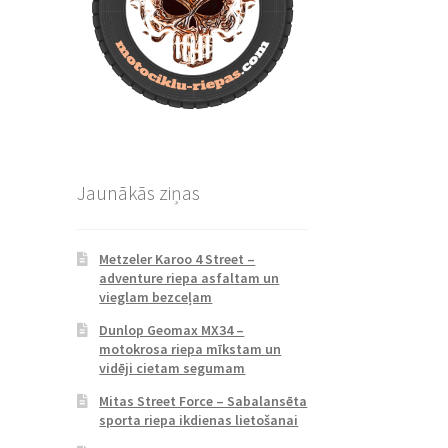
Jaunākās ziņas
Metzeler Karoo 4 Street –
adventure riepa asfaltam un
vieglam bezceļam
Dunlop Geomax MX34 –
motokrosa riepa mīkstam un
vidēji cietam segumam
Mitas Street Force – Sabalansēta
sporta riepa ikdienas lietošanai