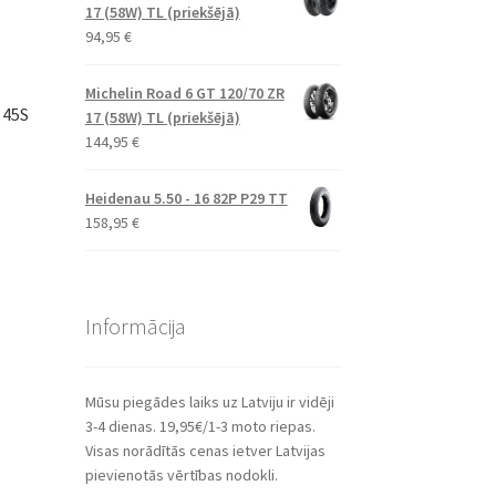
17 (58W) TL (priekšējā)
94,95
€
Michelin Road 6 GT 120/70 ZR
 45S
17 (58W) TL (priekšējā)
144,95
€
Heidenau 5.50 - 16 82P P29 TT
158,95
€
Informācija
Mūsu piegādes laiks uz Latviju ir vidēji
3-4 dienas. 19,95€/1-3 moto riepas.
Visas norādītās cenas ietver Latvijas
pievienotās vērtības nodokli.