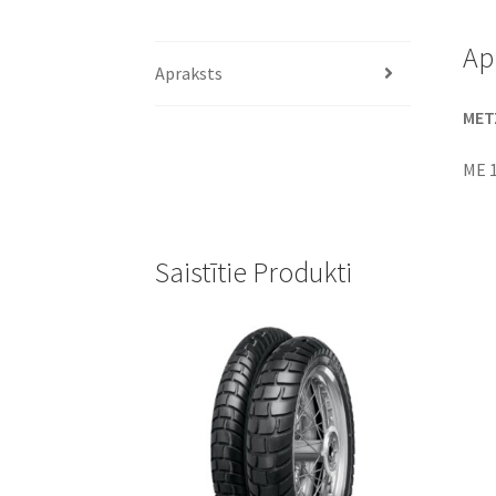
Ap
Apraksts
METZ
ME 
Saistītie Produkti