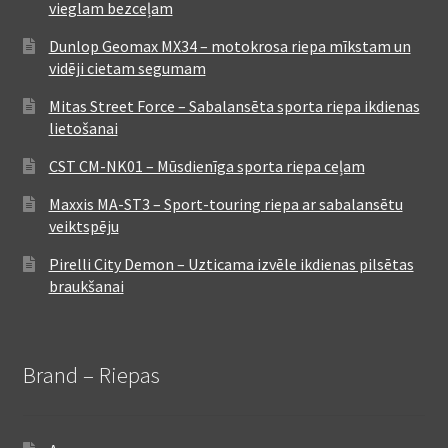
vieglam bezceļam
Dunlop Geomax MX34 – motokrosa riepa mīkstam un
vidēji cietam segumam
Mitas Street Force – Sabalansēta sporta riepa ikdienas
lietošanai
CST CM-NK01 – Mūsdienīga sporta riepa ceļam
Maxxis MA-ST3 – Sport-touring riepa ar sabalansētu
veiktspēju
Pirelli City Demon – Uzticama izvēle ikdienas pilsētas
braukšanai
Brand – Riepas