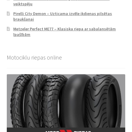
veiktspēju
Pirelli City Demon – Uzticama izvēle ikdienas pilsētas
braukšanai
Metzeler Perfect ME77 – Klasiska riepa ar sabalansētām
īpašībām
Motociklu riepas online