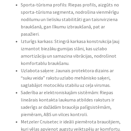
Sporta-tūrisma profils: Riepas profils, aizgūts no
sporta-tūrisma segmenta, nodrošina vienmērīgu
nodilumu un lielisku stabilitāti gan taisnvirziena
braukšanā, gan līkumu izbraukšanā, pat ar
pasažieri.
Izturīgs karkass: Stingrā karkasa konstrukcija ļauj
izmantot biezāku gumijas slāni, kas uzlabo
amortizāciju un samazina vibrācijas, nodrošinot
komfortablu braukšanu.
Uzlabota saķere: Jaunais protektora dizains ar
“suku veida” rakstu uzlabo mehānisko saķeri,
saglabājot motociklu stabilu uz ceļa virsmas.
Saderība ar elektroniskajām sistēmām: Riepas
lineārais kontakta laukuma atbildes raksturs ir
saderīgs ar dažādām braucēja palīgsistēmām,
piemēram, ABS un vilces kontroli.
Metzeler Cruisetec ir ideāli piemērota braucējiem,
kuri vēlas apvienot augstu veiktspēju ar komfortu.