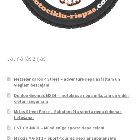
Jaunākās ziņas
Metzeler Karoo 4 Street – adventure riepa asfaltam un
vieglam bezceļam
Dunlop Geomax MX34 – motokrosa riepa mīkstam un vidēji
cietam segumam
Mitas Street Force – Sabalansēta sporta riepa ikdienas
lietošanai
CST CM-NK01 – Mūsdienīga sporta riepa ceļam
Maxxis MA-ST3 – Sport-touring riepa ar sabalansētu