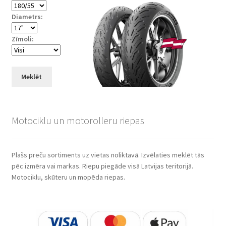
Diametrs:
Zīmoli:
Meklēt
Motociklu un motorolleru riepas
Plašs preču sortiments uz vietas noliktavā. Izvēlaties meklēt tās
pēc izmēra vai markas. Riepu piegāde visā Latvijas teritorijā.
Motociklu, skūteru un mopēda riepas.