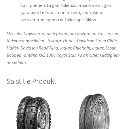
Tā ir piemērota gan ikdienas braucieniem, gan
garākiem tūrisma maršrutiem, nodrošinot
uzticamu sniegumu dažādos apstākļos.
Metzeler Cruisetec riepa ir piemērota dažādiem kruīzeru un
tūrisma motocikliem, tostarp: Harley-Davidson Street Glide,
Harley-Davidson Road King, Indian Chieftain, Indian Scout
Bobber, Yamaha XVZ 1300 Royal Star, kā arī citiem līdzīgiem
modeļiem.
Saistītie Produkti