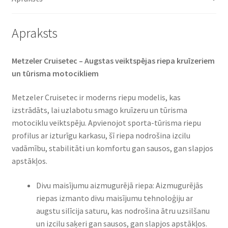
Apraksts
Metzeler Cruisetec – Augstas veiktspējas riepa kruīzeriem
un tūrisma motocikliem
Metzeler Cruisetec ir moderns riepu modelis, kas
izstrādāts, lai uzlabotu smago kruīzeru un tūrisma
motociklu veiktspēju. Apvienojot sporta-tūrisma riepu
profilus ar izturīgu karkasu, šī riepa nodrošina izcilu
vadāmību, stabilitāti un komfortu gan sausos, gan slapjos
apstākļos.
Divu maisījumu aizmugurējā riepa: Aizmugurējās
riepas izmanto divu maisījumu tehnoloģiju ar
augstu silīcija saturu, kas nodrošina ātru uzsilšanu
un izcilu saķeri gan sausos, gan slapjos apstākļos.