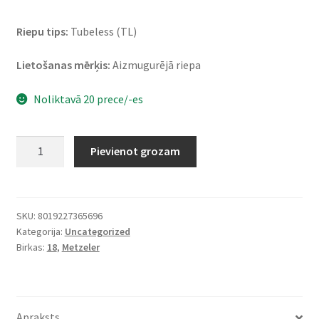
Riepu tips:
Tubeless (TL)
Lietošanas mērķis:
Aizmugurējā riepa
Noliktavā 20 prece/-es
Metzeler
Pievienot grozam
Cruisetec
260/40
VR
18
SKU:
8019227365696
Kategorija:
Uncategorized
(84V)
Birkas:
18
,
Metzeler
TL
(aizmugurējā)
daudzums
Apraksts