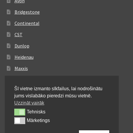
Avon
Bridgestone
Continental
CST
Dunlop
Heidenau
Maxxis
Metzeler
Šī vietne izmanto sīkfailus, lai nodrošinātu
Michelin
jums vislabāko pieredzi mūsu vietnē.
Mitas
Uzzināt vairāk
Tehnisks
Tehnisks
Pirelli
Mārketings
Mārketings
Shinko