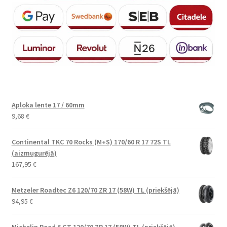
Aploka lente 17 / 60mm
9,68
€
Continental TKC 70 Rocks (M+S) 170/60 R 17 72S TL
(aizmugurējā)
167,95
€
Metzeler Roadtec Z6 120/70 ZR 17 (58W) TL (priekšējā)
94,95
€