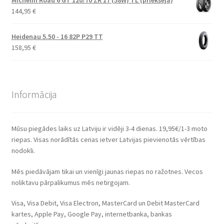
Michelin Road 6 GT 120/70 ZR 17 (58W) TL (priekšējā)
144,95
€
Heidenau 5.50 - 16 82P P29 TT
158,95
€
Informācija
Mūsu piegādes laiks uz Latviju ir vidēji 3-4 dienas. 19,95€/1-3 moto
riepas. Visas norādītās cenas ietver Latvijas pievienotās vērtības
nodokli.
Mēs piedāvājam tikai un vienīgi jaunas riepas no ražotnes. Vecos
noliktavu pārpalikumus mēs netirgojam.
Visa, Visa Debit, Visa Electron, MasterCard un Debit MasterCard
kartes, Apple Pay, Google Pay, internetbanka, bankas