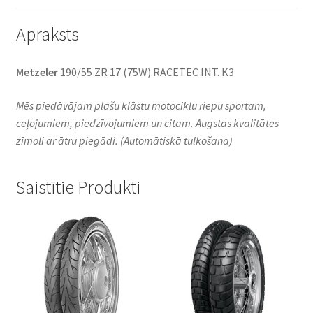
Apraksts
Metzeler
190/55 ZR 17 (75W) RACETEC INT. K3
Mēs piedāvājam plašu klāstu motociklu riepu sportam,
ceļojumiem, piedzīvojumiem un citam. Augstas kvalitātes
zīmoli ar ātru piegādi.
(Automātiskā tulkošana)
Saistītie Produkti