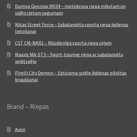
Dunlop Geomax MX34 – motokrosa riepa mīkstam un
vidēji cietam segumam
Mitas Street Force – Sabalansēta sporta riepa ikdienas
lietošanai
CST CM-NK01 – Mūsdienīga sporta riepa ceļam
Maxxis MA-ST3 – Sport-touring riepa ar sabalansētu
veiktspēju
Pirelli City Demon – Uzticama izvēle ikdienas pilsētas
braukšanai
Brand – Riepas
Avon