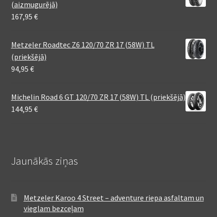
(aizmugurējā)
167,95
€
Metzeler Roadtec Z6 120/70 ZR 17 (58W) TL
(priekšējā)
94,95
€
Michelin Road 6 GT 120/70 ZR 17 (58W) TL (priekšējā)
144,95
€
Jaunākās ziņas
Metzeler Karoo 4 Street – adventure riepa asfaltam un
vieglam bezceļam