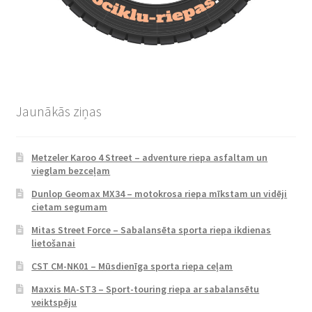
Jaunākās ziņas
Metzeler Karoo 4 Street – adventure riepa asfaltam un
vieglam bezceļam
Dunlop Geomax MX34 – motokrosa riepa mīkstam un vidēji
cietam segumam
Mitas Street Force – Sabalansēta sporta riepa ikdienas
lietošanai
CST CM-NK01 – Mūsdienīga sporta riepa ceļam
Maxxis MA-ST3 – Sport-touring riepa ar sabalansētu
veiktspēju