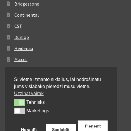
Bridgestone
Continental
CST
Dunlop
Heidenau
Maxxis
Metzeler
Šī vietne izmanto sīkfailus, lai nodrošinātu
Michelin
jums vislabāko pieredzi mūsu vietnē.
Mitas
Uzzināt vairāk
Tehnisks
Tehnisks
Pirelli
Mārketings
Mārketings
Shinko
Pieņemt
Noraidīt
Saglabāt