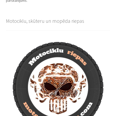
pārskaitījums.
Motociklu, skūteru un mopēda riepas