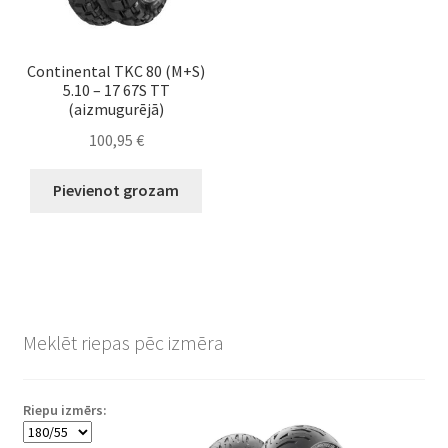
Continental TKC 80 (M+S)
5.10 – 17 67S TT
(aizmugurējā)
100,95
€
Pievienot grozam
Meklēt riepas pēc izmēra
Riepu izmērs: