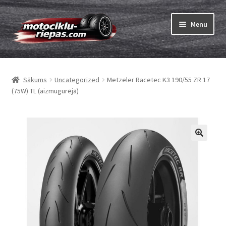
Skip
Skip
Menu
to
to
navigation
content
Expand
Riepas
child
Sākums
Uncategorized
Metzeler Racetec K3 190/55 ZR 17
menu
Expand
Kameras
(75W) TL (aizmugurējā)
child
menu
Pasūtīt
Expand
Viss par riepām
child
menu
Tests
Expand
Zīmoli
child
menu
Kontakti