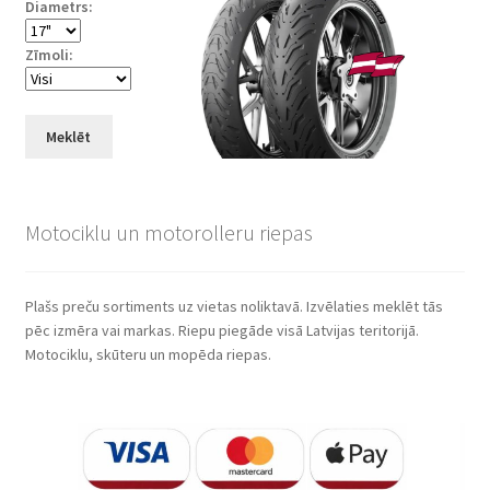
Diametrs:
Zīmoli:
Meklēt
Motociklu un motorolleru riepas
Plašs preču sortiments uz vietas noliktavā. Izvēlaties meklēt tās
pēc izmēra vai markas. Riepu piegāde visā Latvijas teritorijā.
Motociklu, skūteru un mopēda riepas.