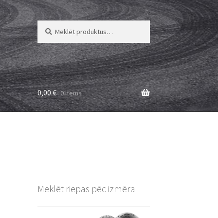
Meklēt:
Meklēt
0,00
€
0 items
Meklēt riepas pēc izmēra