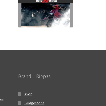
Brand – Riepas
–
Avon
 un
Bridgestone