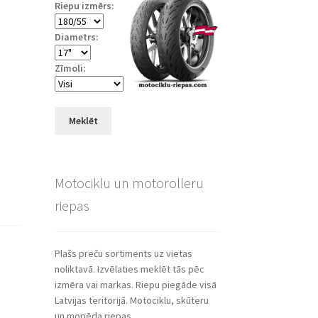
Riepu izmērs:
Diametrs:
Zīmoli:
Meklēt
Motociklu un motorolleru
riepas
Plašs preču sortiments uz vietas
noliktavā. Izvēlaties meklēt tās pēc
izmēra vai markas. Riepu piegāde visā
Latvijas teritorijā. Motociklu, skūteru
un mopēda riepas.