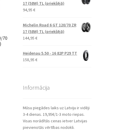
17 (58W) TL (priekšējā)
94,95
€
Michelin Road 6 GT 120/70 ZR
17 (58W) TL (priekšējā)
0/70
144,95
€
)
Heidenau 5.50 - 16 82P P29 TT
158,95
€
Informācija
Mūsu piegādes laiks uz Latviju ir vidēji
3-4 dienas. 19,95€/1-3 moto riepas.
Visas norādītās cenas ietver Latvijas
pievienotās vērtības nodokli.