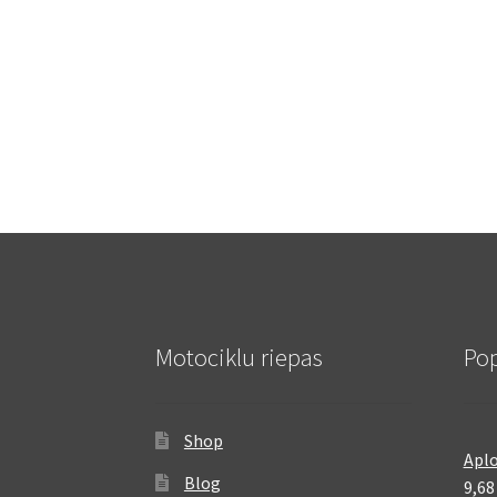
Motociklu riepas
Pop
Shop
Aplo
Blog
9,6