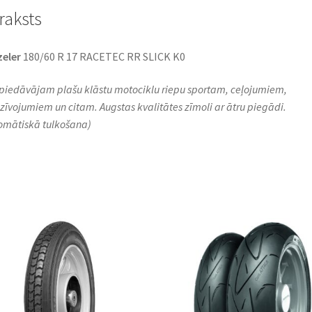
raksts
eler
180/60 R 17 RACETEC RR SLICK K0
piedāvājam plašu klāstu motociklu riepu sportam, ceļojumiem,
zīvojumiem un citam. Augstas kvalitātes zīmoli ar ātru piegādi.
omātiskā tulkošana)