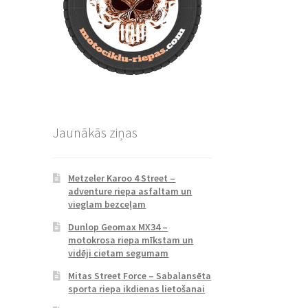
Jaunākās ziņas
Metzeler Karoo 4 Street –
adventure riepa asfaltam un
vieglam bezceļam
Dunlop Geomax MX34 –
motokrosa riepa mīkstam un
vidēji cietam segumam
Mitas Street Force – Sabalansēta
sporta riepa ikdienas lietošanai