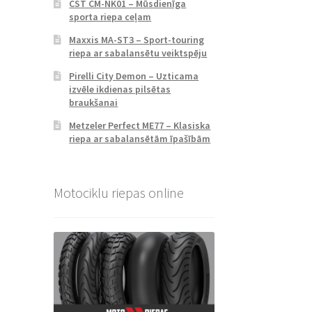
CST CM-NK01 – Mūsdienīga
sporta riepa ceļam
Maxxis MA-ST3 – Sport-touring
riepa ar sabalansētu veiktspēju
Pirelli City Demon – Uzticama
izvēle ikdienas pilsētas
braukšanai
Metzeler Perfect ME77 – Klasiska
riepa ar sabalansētām īpašībām
Motociklu riepas online