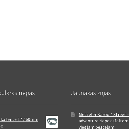
ulāras riepas
Jaunākās ziņas
Metzeler Karoo 4 Street 
ka lente 17 / 60mm
adventure riepa asfaltam
8
€
vieglam bezceļam