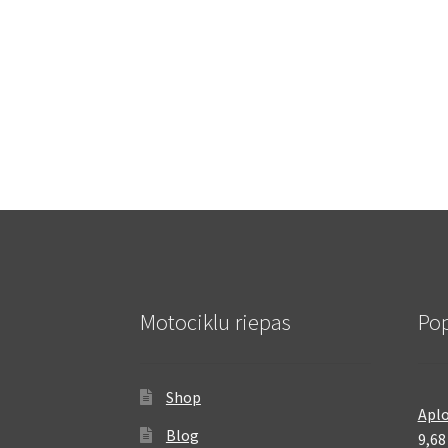
Motociklu riepas
Pop
Shop
Aplo
Blog
9,6