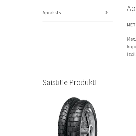
Ap
Apraksts
METZ
Metz
kopē
Izci
Saistītie Produkti