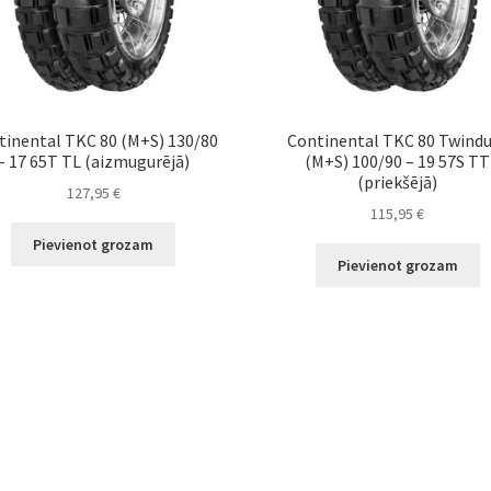
tinental TKC 80 (M+S) 130/80
Continental TKC 80 Twind
– 17 65T TL (aizmugurējā)
(M+S) 100/90 – 19 57S TT
(priekšējā)
127,95
€
115,95
€
Pievienot grozam
Pievienot grozam