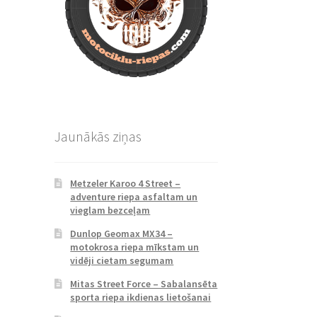
Jaunākās ziņas
Metzeler Karoo 4 Street –
adventure riepa asfaltam un
vieglam bezceļam
Dunlop Geomax MX34 –
motokrosa riepa mīkstam un
vidēji cietam segumam
Mitas Street Force – Sabalansēta
sporta riepa ikdienas lietošanai