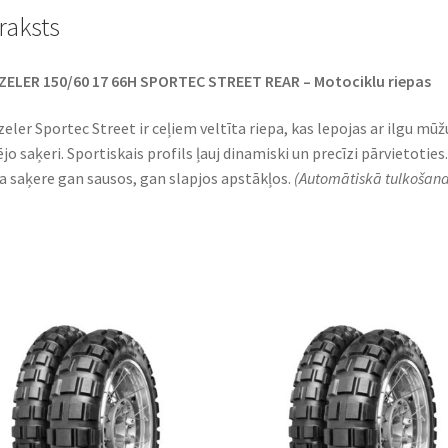
raksts
ELER 150/60 17 66H SPORTEC STREET REAR – Motociklu riepas
eler Sportec Street ir ceļiem veltīta riepa, kas lepojas ar ilgu mūž
jo saķeri. Sportiskais profils ļauj dinamiski un precīzi pārvietoties.
la saķere gan sausos, gan slapjos apstākļos.
(Automātiskā tulkošana