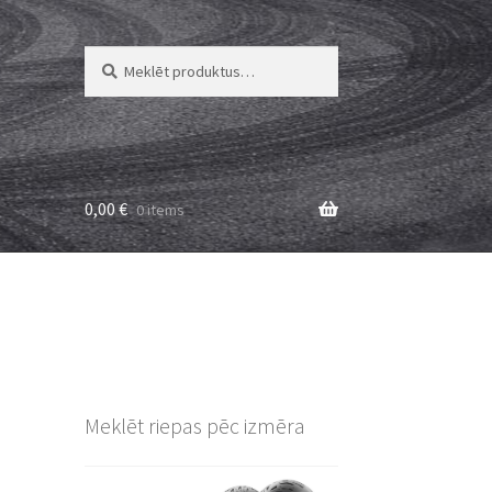
Meklēt:
Meklēt
0,00
€
0 items
Meklēt riepas pēc izmēra