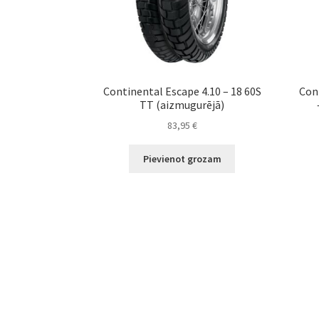
Continental Escape 4.10 – 18 60S
Con
TT (aizmugurējā)
83,95
€
Pievienot grozam