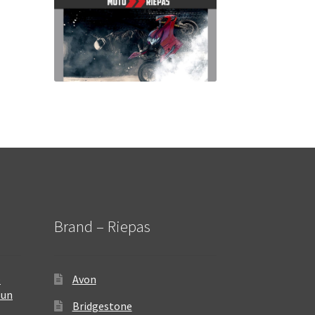
Brand – Riepas
–
Avon
 un
Bridgestone