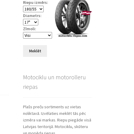
Riepu izmērs:
Diametrs:
Zīmoli:
Meklēt
Motociklu un motorolleru
riepas
Plašs preču sortiments uz vietas
noliktavā. Izvēlaties meklēt tās pēc
izmēra vai markas. Riepu piegāde visā
Latvijas teritorijā. Motociklu, skūteru
un mopēda riepas.