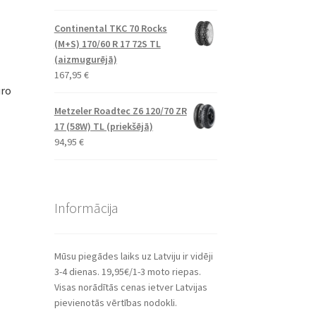
Continental TKC 70 Rocks
(M+S) 170/60 R 17 72S TL
(aizmugurējā)
167,95
€
uro
Metzeler Roadtec Z6 120/70 ZR
17 (58W) TL (priekšējā)
94,95
€
Informācija
Mūsu piegādes laiks uz Latviju ir vidēji
3-4 dienas. 19,95€/1-3 moto riepas.
Visas norādītās cenas ietver Latvijas
pievienotās vērtības nodokli.