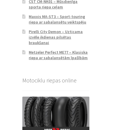
CST CM-NK01 – Mūsdienīga
sporta riepa ceļam
Maxxis MA-ST3 – Sport-touring
riepa ar sabalansētu veiktspēju
Pirelli City Demon – Uzticama
izvēle ikdienas pilsētas
braukšanai
Metzeler Perfect ME77 – Klasiska
riepa ar sabalansētām īpašībām
Motociklu riepas online