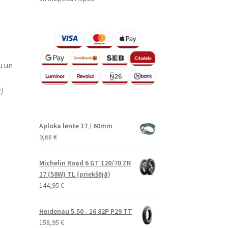
u un
)
Aploka lente 17 / 60mm
9,68
€
Michelin Road 6 GT 120/70 ZR
17 (58W) TL (priekšējā)
144,95
€
Heidenau 5.50 - 16 82P P29 TT
158,95
€