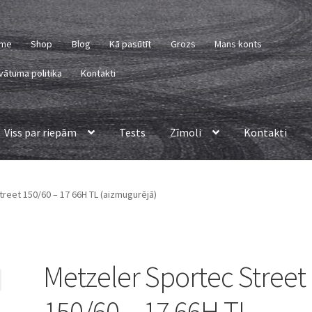
me
Shop
Blog
Kā pasūtīt
Grozs
Mans konts
vātuma politika
Kontakti
Viss par riepām
Tests
Zīmoli
Kontakti
reet 150/60 – 17 66H TL (aizmugurējā)
Metzeler Sportec Street
150/60 – 17 66H TL