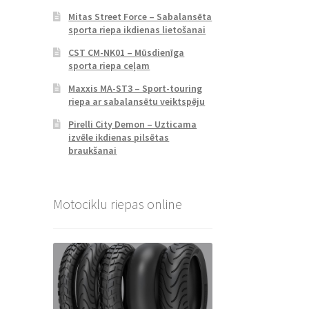
Mitas Street Force – Sabalansēta
sporta riepa ikdienas lietošanai
CST CM-NK01 – Mūsdienīga
sporta riepa ceļam
Maxxis MA-ST3 – Sport-touring
riepa ar sabalansētu veiktspēju
Pirelli City Demon – Uzticama
izvēle ikdienas pilsētas
braukšanai
Motociklu riepas online