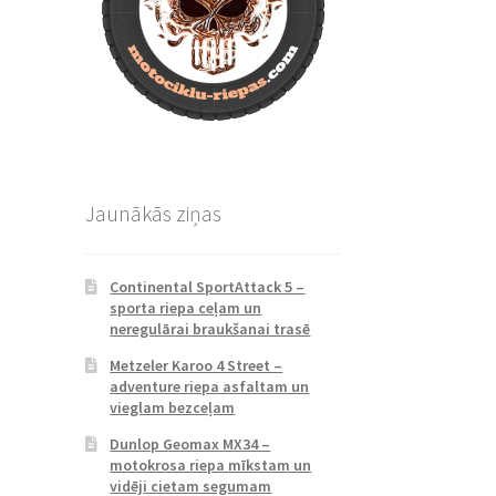
Jaunākās ziņas
Continental SportAttack 5 –
sporta riepa ceļam un
neregulārai braukšanai trasē
Metzeler Karoo 4 Street –
adventure riepa asfaltam un
vieglam bezceļam
Dunlop Geomax MX34 –
motokrosa riepa mīkstam un
vidēji cietam segumam