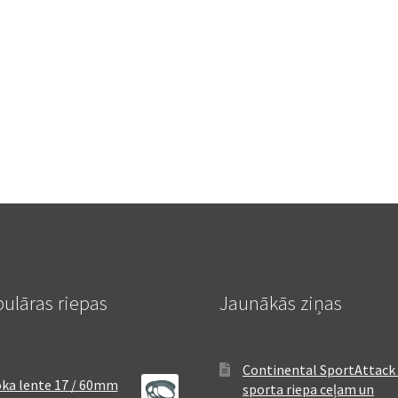
ulāras riepas
Jaunākās ziņas
Continental SportAttack 
ka lente 17 / 60mm
sporta riepa ceļam un