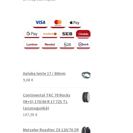
Aploka lente 17 / 60mm
9,68
€
Continental TKC 70 Rocks
(M+S) 170/60 R 17 72S TL
(aizmugurējā)
167,95
€
Metzeler Roadtec Z6 120/70 ZR