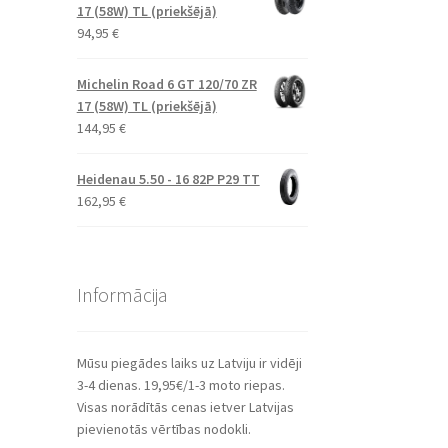
17 (58W) TL (priekšējā)
94,95
€
Michelin Road 6 GT 120/70 ZR
17 (58W) TL (priekšējā)
144,95
€
Heidenau 5.50 - 16 82P P29 TT
162,95
€
Informācija
Mūsu piegādes laiks uz Latviju ir vidēji
3-4 dienas. 19,95€/1-3 moto riepas.
Visas norādītās cenas ietver Latvijas
pievienotās vērtības nodokli.