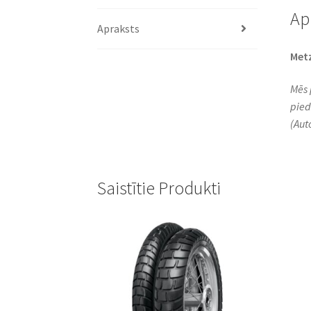
Ap
Apraksts
Metz
Mēs 
pied
(Aut
Saistītie Produkti