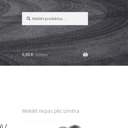
Meklēt:
Meklēt
0,00
€
0 items
Meklēt riepas pēc izmēra
9V