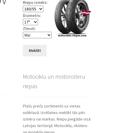
Riepu izmērs:
Diametrs:
Zīmoli:
Meklēt
Motociklu un motorolleru
riepas
Plašs preču sortiments uz vietas
noliktavā. Izvēlaties meklēt tās pēc
izmēra vai markas. Riepu piegāde visā
Latvijas teritorijā. Motociklu, skūteru
un mopēda riepas.