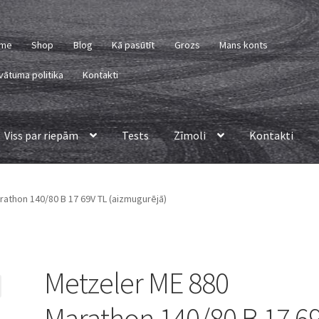
me
Shop
Blog
Kā pasūtīt
Grozs
Mans konts
vātuma politika
Kontakti
Viss par riepām
Tests
Zīmoli
Kontakti
athon 140/80 B 17 69V TL (aizmugurējā)
Metzeler ME 880
Marathon 140/80 B 17 6