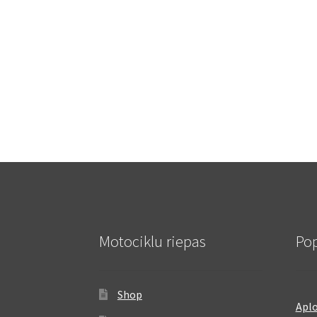
Motociklu riepas
Pop
Shop
Aplo