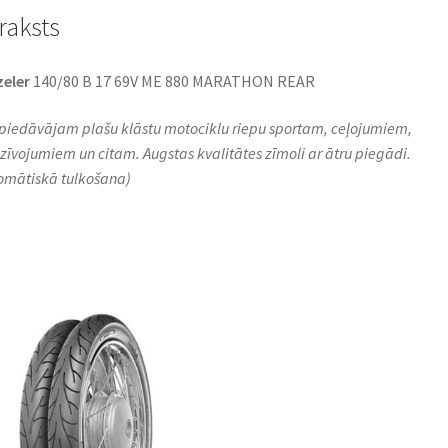
raksts
eler
140/80 B 17 69V ME 880 MARATHON REAR
piedāvājam plašu klāstu motociklu riepu sportam, ceļojumiem,
zīvojumiem un citam. Augstas kvalitātes zīmoli ar ātru piegādi.
omātiskā tulkošana)