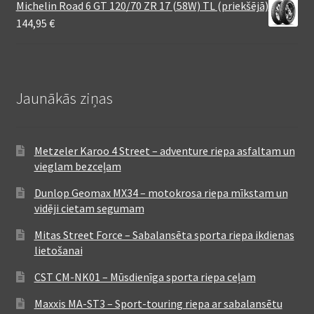
Michelin Road 6 GT 120/70 ZR 17 (58W) TL (priekšējā)
144,95
€
Jaunākās ziņas
Metzeler Karoo 4 Street – adventure riepa asfaltam un
vieglam bezceļam
Dunlop Geomax MX34 – motokrosa riepa mīkstam un
vidēji cietam segumam
Mitas Street Force – Sabalansēta sporta riepa ikdienas
lietošanai
CST CM-NK01 – Mūsdienīga sporta riepa ceļam
Maxxis MA-ST3 – Sport-touring riepa ar sabalansētu