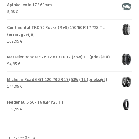
Aploka lente 17 / 60mm
9,68
€
Continental TKC 70 Rocks (M+S) 170/60 R 17 72S TL
(aizmugurējā)
167,95
€
Metzeler Roadtec Z6 120/70 ZR 17 (58W) TL (priekšējā)
94,95
€
Michelin Road 6 GT 120/70 ZR 17 (58W) TL (priekšējā)
144,95
€
Heidenau 5.50 - 16 82P P29 TT
158,95
€
Informācija