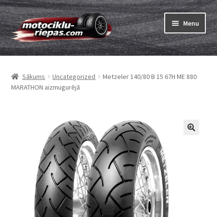
Skip
Skip
Menu
to
to
navigation
content
Expand
Riepas
child
Sākums
Uncategorized
Metzeler 140/80 B 15 67H ME 880
menu
Expand
Kameras
MARATHON aizmugurējā
child
menu
Pasūtīt
Expand
Viss par riepām
child
menu
Tests
Expand
Zīmoli
child
menu
Kontakti