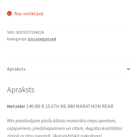
Nav noliktavā
SKU:
8019227104226
Kategorija:
Uncategorized
Apraksts
Apraksts
Metzeler
140/80 B 15 67H ME 880 MARATHON REAR
Mēs piedāvājam plašu klāstu motociklu riepu sportam,
ceļojumiem, piedzīvojumiem un citam. Augstas kvalitātes
zīmoli ar ātru piegādi.
(Automātiskā tulkošana)