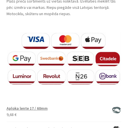
Plašs preču sortiments uz vietas noliktavā. Izvēlaties meklēt tās
pēc izmēra vai markas. Riepu piegāde visā Latvijas teritorijā.
Motociklu, skūteru un mopēda riepas.
Aploka lente 17 / 60mm
9,68
€