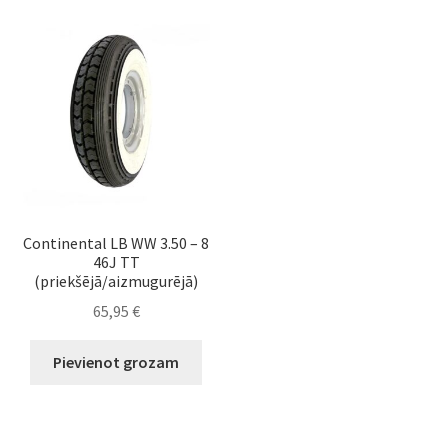
Continental LB WW 3.50 – 8
46J TT
(priekšējā/aizmugurējā)
65,95
€
Pievienot grozam