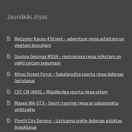
Jaunākās ziņas
Metzeler Karoo 4 Street – adventure riepa asfaltam un
vieglam bezceļam
Dunlop Geomax MX34 – motokrosa riepa mīkstam un
vidēji cietam segumam
Mitas Street Force – Sabalansēta sporta riepa ikdienas
lietošanai
CST CM-NK01 – Mūsdienīga sporta riepa ceļam
Maxxis MA-ST3 – Sport-touring riepa ar sabalansētu
veiktspēju
Pirelli City Demon – Uzticama izvēle ikdienas pilsētas
braukšanai