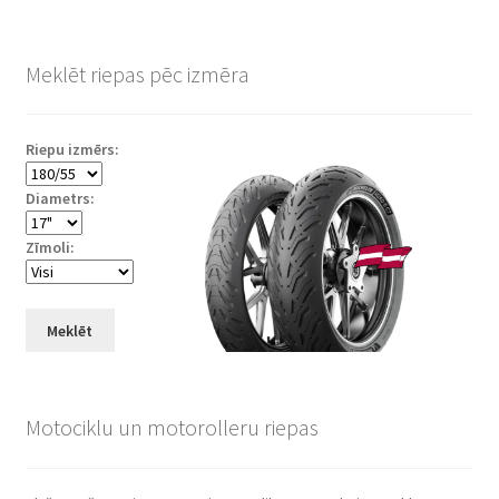
Meklēt riepas pēc izmēra
Riepu izmērs:
Diametrs:
Zīmoli:
Meklēt
Motociklu un motorolleru riepas