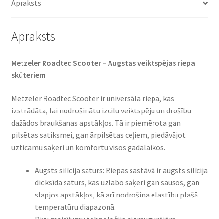
Apraksts
Apraksts
Metzeler Roadtec Scooter – Augstas veiktspējas riepa
skūteriem
Metzeler Roadtec Scooter ir universāla riepa, kas
izstrādāta, lai nodrošinātu izcilu veiktspēju un drošību
dažādos braukšanas apstākļos. Tā ir piemērota gan
pilsētas satiksmei, gan ārpilsētas ceļiem, piedāvājot
uzticamu saķeri un komfortu visos gadalaikos.
Augsts silīcija saturs: Riepas sastāvā ir augsts silīcija
dioksīda saturs, kas uzlabo saķeri gan sausos, gan
slapjos apstākļos, kā arī nodrošina elastību plašā
temperatūru diapazonā.