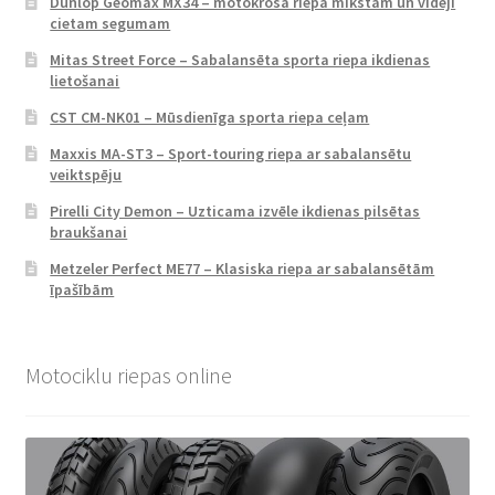
Dunlop Geomax MX34 – motokrosa riepa mīkstam un vidēji
cietam segumam
Mitas Street Force – Sabalansēta sporta riepa ikdienas
lietošanai
CST CM-NK01 – Mūsdienīga sporta riepa ceļam
Maxxis MA-ST3 – Sport-touring riepa ar sabalansētu
veiktspēju
Pirelli City Demon – Uzticama izvēle ikdienas pilsētas
braukšanai
Metzeler Perfect ME77 – Klasiska riepa ar sabalansētām
īpašībām
Motociklu riepas online