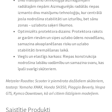
Divu maisījumu tehnoloģija aizmugurējām
radiālajām riepām: Aizmugurējās radiālās riepas
izmanto divu maisījumu tehnoloģiju, kur centrālā
josla nodrošina stabilitāti un izturību, bet sānu
zonas – uzlabotu saķeri līkumos.
Optimizēts protektora dizains: Protektora raksts
ar garām rievām un sipes uzlabo ūdens novadīšanu,
samazina akvaplanēšanas risku un uzlabo
stabilitāti bremzēšanas laikā.
Viegls un elastīgs karkass: Riepas konstrukcija
nodrošina labāku vadāmību un samazina svaru, kas
īpaši svarīgi skūteriem.
Metzeler Roadtec Scooter ir piemērota dažādiem skūteriem,
tostarp: Yamaha XMAX, Honda SH350, Piaggio Beverly, Vespa
GTS, Kymco Downtown, kā arī citiem līdzīgiem modeļiem.
Saistītie Produkti