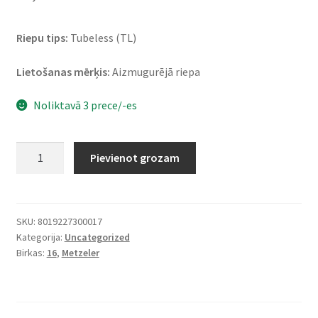
Riepu tips:
Tubeless (TL)
Lietošanas mērķis:
Aizmugurējā riepa
Noliktavā 3 prece/-es
Metzeler
Pievienot grozam
Roadtec
Scooter
120/80
-
SKU:
8019227300017
Kategorija:
Uncategorized
16
Birkas:
16
,
Metzeler
60P
TL
(aizmugurējā)
daudzums