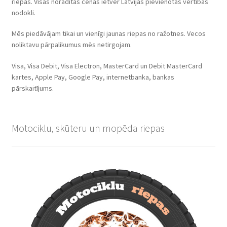
riepas. Visas norādītās cenas ietver Latvijas pievienotās vērtības
nodokli.
Mēs piedāvājam tikai un vienīgi jaunas riepas no ražotnes. Vecos
noliktavu pārpalikumus mēs netirgojam.
Visa, Visa Debit, Visa Electron, MasterCard un Debit MasterCard
kartes, Apple Pay, Google Pay, internetbanka, bankas
pārskaitījums.
Motociklu, skūteru un mopēda riepas