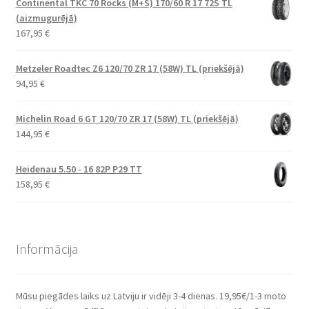
Continental TKC 70 Rocks (M+S) 170/60 R 17 72S TL
(aizmugurējā)
167,95
€
Metzeler Roadtec Z6 120/70 ZR 17 (58W) TL (priekšējā)
94,95
€
Michelin Road 6 GT 120/70 ZR 17 (58W) TL (priekšējā)
144,95
€
Heidenau 5.50 - 16 82P P29 TT
158,95
€
Informācija
Mūsu piegādes laiks uz Latviju ir vidēji 3-4 dienas. 19,95€/1-3 moto