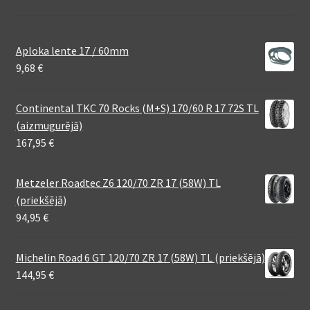
Aploka lente 17 / 60mm
9,68
€
Continental TKC 70 Rocks (M+S) 170/60 R 17 72S TL
(aizmugurējā)
167,95
€
Metzeler Roadtec Z6 120/70 ZR 17 (58W) TL
(priekšējā)
94,95
€
Michelin Road 6 GT 120/70 ZR 17 (58W) TL (priekšējā)
144,95
€