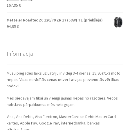
167,95
€
Metzeler Roadtec Z6 120/70 ZR 17 (58W) TL (priekšējā)
94,95
€
Informācija
Mūsu piegādes laiks uz Latviju ir vidēji 3-4 dienas. 19,95€/1-3 moto
riepas. Visas norādītās cenas ietver Latvijas pievienotās vērtības
nodokli.
Mēs piedāvājam tikai un vienīgi jaunas riepas no ražotnes. Vecos
noliktavu pārpalikumus mēs netirgojam.
Visa, Visa Debit, Visa Electron, MasterCard un Debit MasterCard
kartes, Apple Pay, Google Pay, internetbanka, bankas
pārskaitījums.