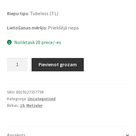
Riepu tips:
Tubeless (TL)
Lietošanas mērķis:
Priekšējā riepa
Noliktavā 20 prece/-es
Metzeler
Pievienot grozam
Cruisetec
120/70
ZR
19
SKU:
8019227357738
Kategorija:
Uncategorized
(60W)
Birkas:
19
,
Metzeler
TL
(priekšējā)
daudzums
Apraksts