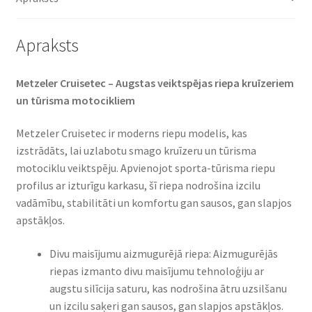
Apraksts
Metzeler Cruisetec – Augstas veiktspējas riepa kruīzeriem
un tūrisma motocikliem
Metzeler Cruisetec ir moderns riepu modelis, kas
izstrādāts, lai uzlabotu smago kruīzeru un tūrisma
motociklu veiktspēju. Apvienojot sporta-tūrisma riepu
profilus ar izturīgu karkasu, šī riepa nodrošina izcilu
vadāmību, stabilitāti un komfortu gan sausos, gan slapjos
apstākļos.
Divu maisījumu aizmugurējā riepa: Aizmugurējās
riepas izmanto divu maisījumu tehnoloģiju ar
augstu silīcija saturu, kas nodrošina ātru uzsilšanu
un izcilu saķeri gan sausos, gan slapjos apstākļos.