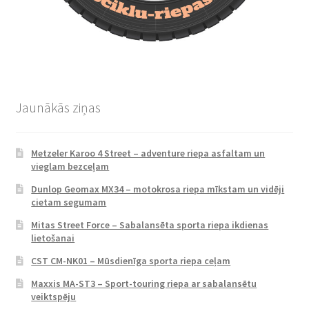
Jaunākās ziņas
Metzeler Karoo 4 Street – adventure riepa asfaltam un
vieglam bezceļam
Dunlop Geomax MX34 – motokrosa riepa mīkstam un vidēji
cietam segumam
Mitas Street Force – Sabalansēta sporta riepa ikdienas
lietošanai
CST CM-NK01 – Mūsdienīga sporta riepa ceļam
Maxxis MA-ST3 – Sport-touring riepa ar sabalansētu
veiktspēju