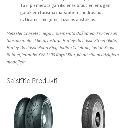
Tā ir piemērota gan ikdienas braucieniem, gan
garākiem tūrisma maršrutiem, nodrošinot
uzticamu sniegumu dažādos apstākļos.
Metzeler Cruisetec riepa ir piemērota dažādiem kruīzeru un
tūrisma motocikliem, tostarp: Harley-Davidson Street Glide,
Harley-Davidson Road King, Indian Chieftain, Indian Scout
Bobber, Yamaha XVZ 1300 Royal Star, kā arī citiem līdzīgiem
modeļiem.
Saistītie Produkti