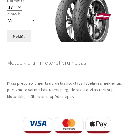
Diametrs:
Zīmoli:
Meklēt
Motociklu un motorolleru riepas
Plašs preču sortiments uz vietas noliktavā. Izvēlaties meklēt tās
pēc izmēra vai markas. Riepu piegāde visā Latvijas teritorijā.
Motociklu, skūteru un mopēda riepas.