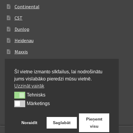
Continental
CST
Dunlop
Heidenau
Maxxis
Metzeler
Šī vietne izmanto sīkfailus, lai nodrošinātu
Michelin
jums vislabāko pieredzi mūsu vietnē.
Mitas
Uzzināt vairāk
Tehnisks
Tehnisks
Pirelli
Mārketings
Mārketings
Shinko
Pieņemt
Noraidīt
Saglabāt
visu