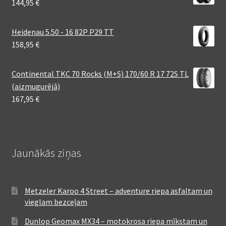
144,95
€
Heidenau 5.50 - 16 82P P29 TT
158,95
€
Continental TKC 70 Rocks (M+S) 170/60 R 17 72S TL
(aizmugurējā)
167,95
€
Jaunākās ziņas
Metzeler Karoo 4 Street – adventure riepa asfaltam un
vieglam bezceļam
Dunlop Geomax MX34 – motokrosa riepa mīkstam un