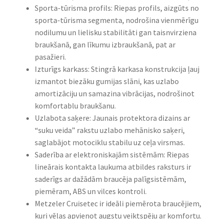
Sporta-tūrisma profils: Riepas profils, aizgūts no
sporta-tūrisma segmenta, nodrošina vienmērīgu
nodilumu un lielisku stabilitāti gan taisnvirziena
braukšanā, gan līkumu izbraukšanā, pat ar
pasažieri.
Izturīgs karkass: Stingrā karkasa konstrukcija ļauj
izmantot biezāku gumijas slāni, kas uzlabo
amortizāciju un samazina vibrācijas, nodrošinot
komfortablu braukšanu.
Uzlabota saķere: Jaunais protektora dizains ar
“suku veida” rakstu uzlabo mehānisko saķeri,
saglabājot motociklu stabilu uz ceļa virsmas.
Saderība ar elektroniskajām sistēmām: Riepas
lineārais kontakta laukuma atbildes raksturs ir
saderīgs ar dažādām braucēja palīgsistēmām,
piemēram, ABS un vilces kontroli.
Metzeler Cruisetec ir ideāli piemērota braucējiem,
kuri vēlas apvienot augstu veiktspēju ar komfortu.