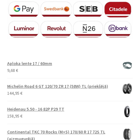
Aploka lente 17 / 60mm
9,68
€
Michelin Road 6 GT 120/70 ZR 17 (58W) TL (priekšējā)
144,95
€
Heidenau 5.50 - 16 82P P29 TT
158,95
€
Continental TKC 70 Rocks (M+S) 170/60 R 17 72S TL
(aizmugurējā)