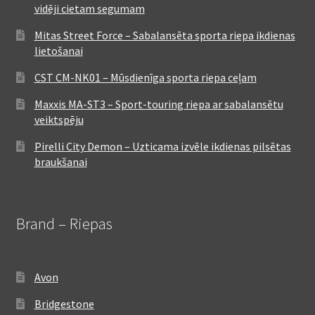
vidēji cietam segumam
Mitas Street Force – Sabalansēta sporta riepa ikdienas
lietošanai
CST CM-NK01 – Mūsdienīga sporta riepa ceļam
Maxxis MA-ST3 – Sport-touring riepa ar sabalansētu
veiktspēju
Pirelli City Demon – Uzticama izvēle ikdienas pilsētas
braukšanai
Brand – Riepas
Avon
Bridgestone