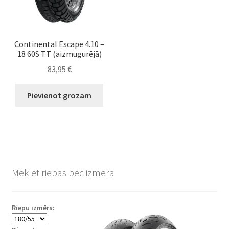
Continental Escape 4.10 –
18 60S TT (aizmugurējā)
83,95
€
Pievienot grozam
Meklēt riepas pēc izmēra
Riepu izmērs: