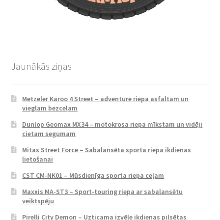
Jaunākās ziņas
Metzeler Karoo 4 Street – adventure riepa asfaltam un
vieglam bezceļam
Dunlop Geomax MX34 – motokrosa riepa mīkstam un vidēji
cietam segumam
Mitas Street Force – Sabalansēta sporta riepa ikdienas
lietošanai
CST CM-NK01 – Mūsdienīga sporta riepa ceļam
Maxxis MA-ST3 – Sport-touring riepa ar sabalansētu
veiktspēju
Pirelli City Demon – Uzticama izvēle ikdienas pilsētas