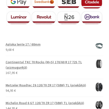
Aploka lente 17 / 60mm
9,68
€
Continental TKC 70 Rocks (M+S) 170/60 R 17 72S TL
(aizmugurējā)
167,95
€
Metzeler Roadtec Z6 120/70 ZR 17 (58W) TL (priekšējā)
94,95
€
Michelin Road 6 GT 120/70 ZR 17 (58W) TL (priekšējā)
144,95
€