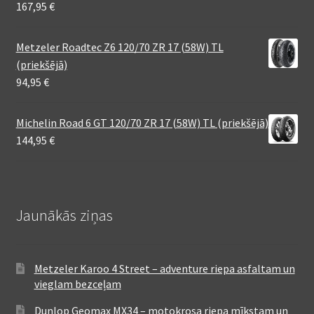
167,95
€
Metzeler Roadtec Z6 120/70 ZR 17 (58W) TL
(priekšējā)
94,95
€
Michelin Road 6 GT 120/70 ZR 17 (58W) TL (priekšējā)
144,95
€
Jaunākās ziņas
Metzeler Karoo 4 Street – adventure riepa asfaltam un
vieglam bezceļam
Dunlop Geomax MX34 – motokrosa riepa mīkstam un