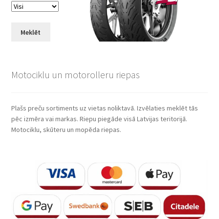
Meklēt
Motociklu un motorolleru riepas
Plašs preču sortiments uz vietas noliktavā. Izvēlaties meklēt tās
pēc izmēra vai markas. Riepu piegāde visā Latvijas teritorijā.
Motociklu, skūteru un mopēda riepas.