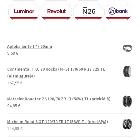
Aploka lente 17 / 60mm
9,68
€
Continental TKC 70 Rocks (M+S) 170/60 R 17 72S TL
(aizmugurējā)
167,95
€
Metzeler Roadtec Z6 120/70 ZR 17 (58W) TL (priekšējā)
94,95
€
Michelin Road 6 GT 120/70 ZR 17 (58W) TL (priekšējā)
144,95
€