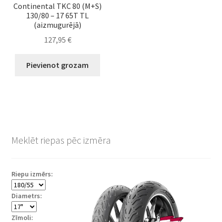
Continental TKC 80 (M+S)
130/80 – 17 65T TL
(aizmugurējā)
127,95
€
Pievienot grozam
Meklēt riepas pēc izmēra
Riepu izmērs:
Diametrs:
Zīmoli: