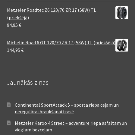
Metzeler Roadtec Z6 120/70 ZR 17 (58W) TL
(priekšējā)
94,95
€
Michelin Road 6 GT 120/70 ZR 17 (58W) TL (priekšējā)
144,95
€
Jaunākās ziņas
Continental SportAttack 5 – sporta riepa ceļam un
neregulārai braukšanai trasē
Metzeler Karoo 4 Street – adventure riepa asfaltam un
vieglam bezceļam