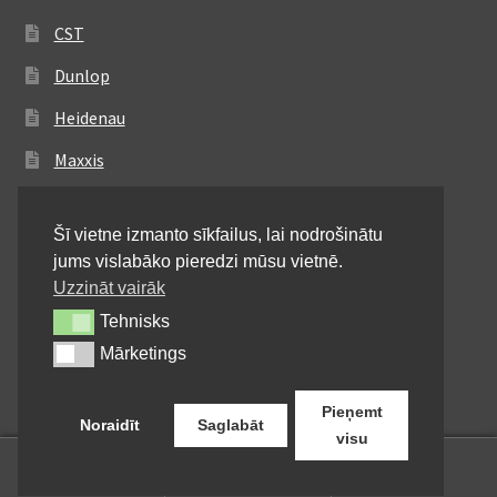
CST
Dunlop
Heidenau
Maxxis
Metzeler
Šī vietne izmanto sīkfailus, lai nodrošinātu
Michelin
jums vislabāko pieredzi mūsu vietnē.
Mitas
Uzzināt vairāk
Tehnisks
Tehnisks
Pirelli
Mārketings
Mārketings
Shinko
Pieņemt
Noraidīt
Saglabāt
visu
0
Meklēt:
Meklēt