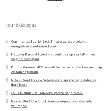
Jaunākās ziņas
Continental SportAttack 5 – sporta riepa ceļam un
neregulārai braukšanai trasē
Metzeler Karoo 4 Street – adventure riepa asfaltam un
vieglam bezceļam
Dunlop Geomax MX34 – motokrosa riepa mīkstam un vidēji
cietam segumam
Mitas Street Force – Sabalansēta sporta riepa ikdienas
lietošanai
CST CM-NK01 – Mūsdienīga sporta riepa ceļam
Maxxis MA-ST3 – Sport-touring riepa ar sabalansētu
veiktspēju