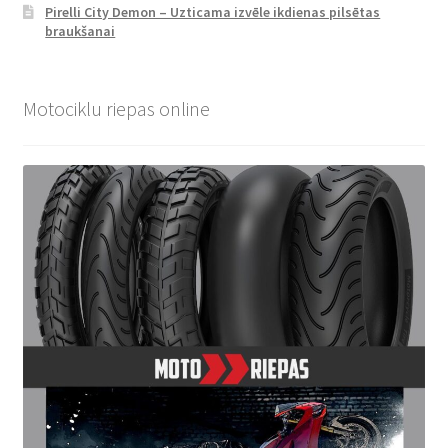
Pirelli City Demon – Uzticama izvēle ikdienas pilsētas
braukšanai
Motociklu riepas online