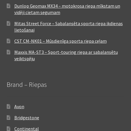
Dunlop Geomax MX34 – motokrosa riepa mīkstam un
vidēji cietam segumam
Mitas Street Force – Sabalansēta sporta riepa ikdienas
lietošanai
CST CM-NK01 – Mūsdienīga sporta riepa ceļam
Maxxis MA-ST3 – Sport-touring riepa ar sabalansētu
veiktspēju
Brand – Riepas
Avon
Bridgestone
Continental