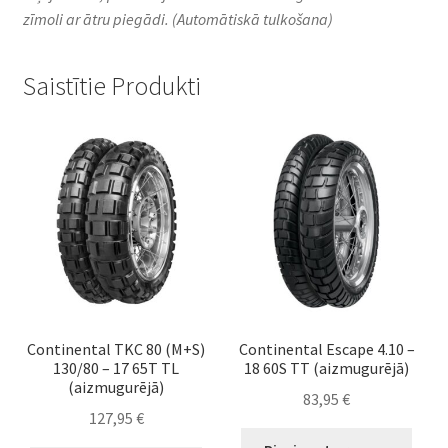
zīmoli ar ātru piegādi.
(Automātiskā tulkošana)
Saistītie Produkti
Continental TKC 80 (M+S)
Continental Escape 4.10 –
130/80 – 17 65T TL
18 60S TT (aizmugurējā)
(aizmugurējā)
83,95
€
127,95
€