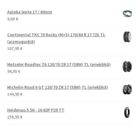
Aploka lente 17 / 60mm
9,68
€
Continental TKC 70 Rocks (M+S) 170/60 R 17 72S TL
(aizmugurējā)
167,95
€
Metzeler Roadtec Z6 120/70 ZR 17 (58W) TL (priekšējā)
94,95
€
Michelin Road 6 GT 120/70 ZR 17 (58W) TL (priekšējā)
144,95
€
Heidenau 5.50 - 16 82P P29 TT
158,95
€