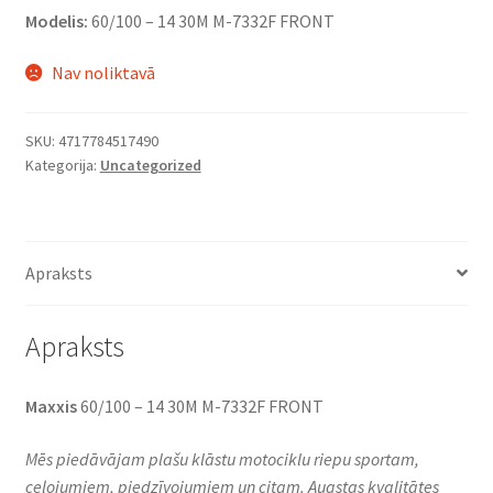
Modelis:
60/100 – 14 30M M-7332F FRONT
Nav noliktavā
SKU:
4717784517490
Kategorija:
Uncategorized
Apraksts
Apraksts
Maxxis
60/100 – 14 30M M-7332F FRONT
Mēs piedāvājam plašu klāstu motociklu riepu sportam,
ceļojumiem, piedzīvojumiem un citam. Augstas kvalitātes