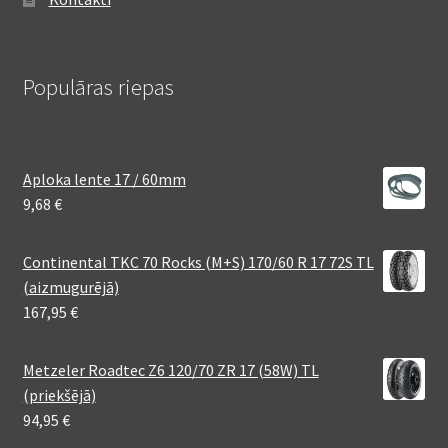
Populāras riepas
Aploka lente 17 / 60mm
9,68
€
Continental TKC 70 Rocks (M+S) 170/60 R 17 72S TL
(aizmugurējā)
167,95
€
Metzeler Roadtec Z6 120/70 ZR 17 (58W) TL
(priekšējā)
94,95
€