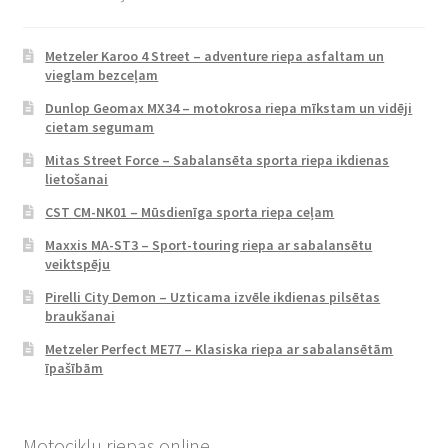
Metzeler Karoo 4 Street – adventure riepa asfaltam un
vieglam bezceļam
Dunlop Geomax MX34 – motokrosa riepa mīkstam un vidēji
cietam segumam
Mitas Street Force – Sabalansēta sporta riepa ikdienas
lietošanai
CST CM-NK01 – Mūsdienīga sporta riepa ceļam
Maxxis MA-ST3 – Sport-touring riepa ar sabalansētu
veiktspēju
Pirelli City Demon – Uzticama izvēle ikdienas pilsētas
braukšanai
Metzeler Perfect ME77 – Klasiska riepa ar sabalansētām
īpašībām
Motociklu riepas online