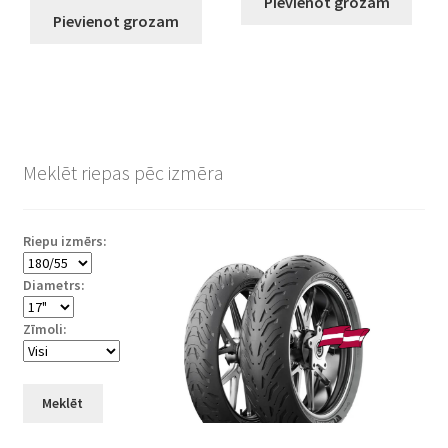
Pievienot grozam
Pievienot grozam
Meklēt riepas pēc izmēra
Riepu izmērs:
Diametrs:
Zīmoli:
Meklēt