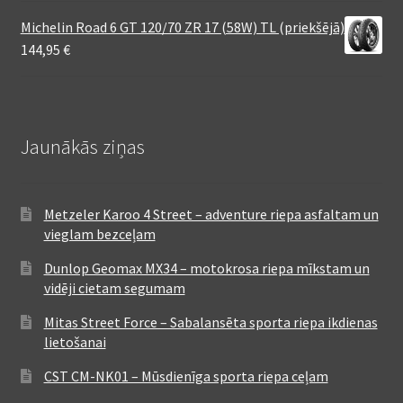
Michelin Road 6 GT 120/70 ZR 17 (58W) TL (priekšējā)
144,95
€
Jaunākās ziņas
Metzeler Karoo 4 Street – adventure riepa asfaltam un
vieglam bezceļam
Dunlop Geomax MX34 – motokrosa riepa mīkstam un
vidēji cietam segumam
Mitas Street Force – Sabalansēta sporta riepa ikdienas
lietošanai
CST CM-NK01 – Mūsdienīga sporta riepa ceļam