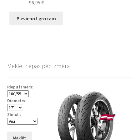
96,95
€
Pievienot grozam
Meklēt riepas pēc izmēra
Riepu izmērs:
Diametrs:
Zīmoli:
Meklēt