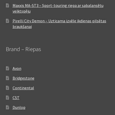
Maxxis MA-ST3 – Sport-touring riepa ar sabalansētu
veiktspēju
Pirelli City Demon – Uzticama izvēle ikdienas pilsētas
braukšanai
Brand – Riepas
Avon
Bridgestone
Continental
CST
Dunlop