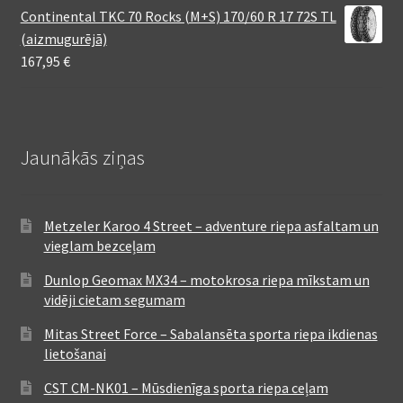
Continental TKC 70 Rocks (M+S) 170/60 R 17 72S TL
(aizmugurējā)
167,95
€
Jaunākās ziņas
Metzeler Karoo 4 Street – adventure riepa asfaltam un
vieglam bezceļam
Dunlop Geomax MX34 – motokrosa riepa mīkstam un
vidēji cietam segumam
Mitas Street Force – Sabalansēta sporta riepa ikdienas
lietošanai
CST CM-NK01 – Mūsdienīga sporta riepa ceļam