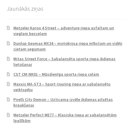
Jaunākās ziņas
Metzeler Karoo 4 Street – adventure riepa asfaltam un
vieglam bezceļam
Dunlop Geomax MX34 – motokrosa riepa mīkstam un vidēji
cietam segumam
Mitas Street Force – Sabalansēta sporta riepa ikdienas
lietošanai
CST CM-NK01 – Mūsdienīga sporta riepa ceļam
Maxxis MA-ST3 – Sport-touring riepa ar sabalansētu
veiktspēju
Pirelli City Demon – Uzticama izvēle ikdienas pilsētas
braukšanai
Metzeler Perfect ME77 – Klasiska riepa ar sabalansētām
īpašībām