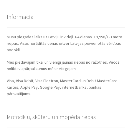
Informācija
Mūsu piegādes laiks uz Latviju ir vidēji 3-4 dienas. 19,95€/1-3 moto
riepas. Visas norādītās cenas ietver Latvijas pievienotās vērtības
nodokli.
Mēs piedāvājam tikai un vienīgi jaunas riepas no ražotnes. Vecos
noliktavu pārpalikumus mēs netirgojam.
Visa, Visa Debit, Visa Electron, MasterCard un Debit MasterCard
kartes, Apple Pay, Google Pay, internetbanka, bankas
pārskaitījums.
Motociklu, skūteru un mopēda riepas