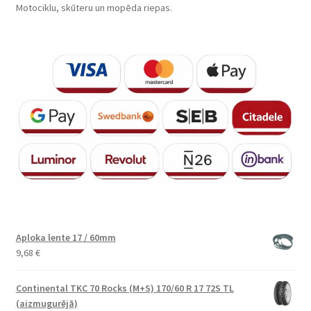
Motociklu, skūteru un mopēda riepas.
Aploka lente 17 / 60mm
9,68
€
Continental TKC 70 Rocks (M+S) 170/60 R 17 72S TL
(aizmugurējā)