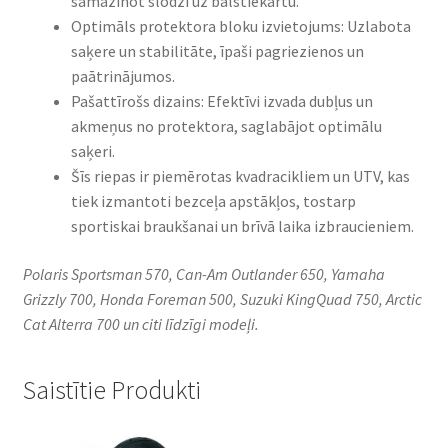
samazinot slodzi uz balstiekārtu.
Optimāls protektora bloku izvietojums: Uzlabota
saķere un stabilitāte, īpaši pagriezienos un
paātrinājumos.
Pašattīrošs dizains: Efektīvi izvada dubļus un
akmeņus no protektora, saglabājot optimālu
saķeri.
Šīs riepas ir piemērotas kvadracikliem un UTV, kas
tiek izmantoti bezceļa apstākļos, tostarp
sportiskai braukšanai un brīvā laika izbraucieniem.
Polaris Sportsman 570, Can-Am Outlander 650, Yamaha
Grizzly 700, Honda Foreman 500, Suzuki KingQuad 750, Arctic
Cat Alterra 700 un citi līdzīgi modeļi.
Saistītie Produkti