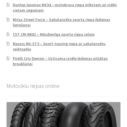
Dunlop Geomax MX34 – motokrosa riepa mīkstam un vidēji
cietam segumam
Mitas Street Force – Sabalansēta sporta riepa ikdienas
lietošanai
CST CM-NK01 – Mūsdienīga sporta riepa ceļam
Maxxis MA-ST3 – Sport-touring riepa ar sabalansētu
veiktspēju
Pirelli City Demon – Uzticama izvēle ikdienas pilsētas
braukšanai
Motociklu riepas online