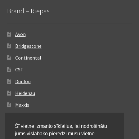
Brand – Riepas
Avon
Bridgestone
Continental
CST
Dunlop
Heidenau
Maxxis
Metzeler
Šī vietne izmanto sīkfailus, lai nodrošinātu
Michelin
jums vislabāko pieredzi mūsu vietnē.