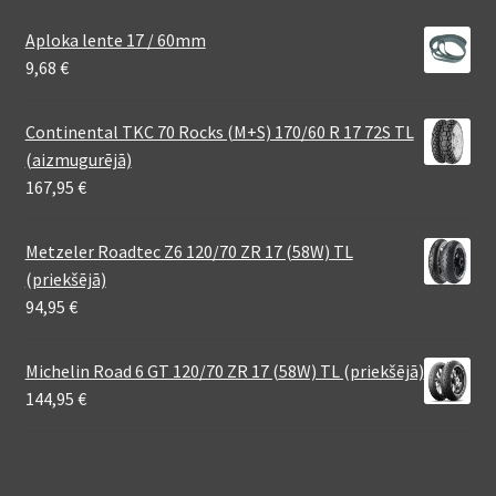
Aploka lente 17 / 60mm
9,68
€
Continental TKC 70 Rocks (M+S) 170/60 R 17 72S TL
(aizmugurējā)
167,95
€
Metzeler Roadtec Z6 120/70 ZR 17 (58W) TL
(priekšējā)
94,95
€
Michelin Road 6 GT 120/70 ZR 17 (58W) TL (priekšējā)
144,95
€