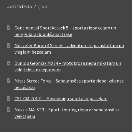
Jaunākās ziņas
Continental SportAttack 5 – sporta riepa ceļam un
neregulārai braukšanai trasē
Metzeler Karoo 4 Street – adventure riepa asfaltam un
vieglam bezceļam
Dunlop Geomax MX34 – motokrosa riepa mīkstam un
vidēji cietam segumam
Mitas Street Force – Sabalansēta sporta riepa ikdienas
lietošanai
CST CM-NK01 – Mūsdienīga sporta riepa ceļam
Maxxis MA-ST3 – Sport-touring riepa ar sabalansētu
veiktspēju