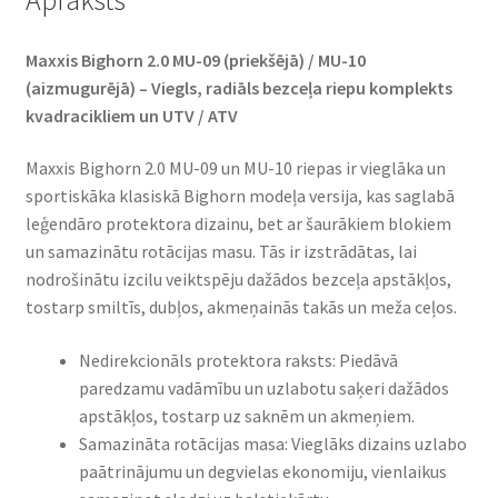
Maxxis Bighorn 2.0 MU-09 (priekšējā) / MU-10
(aizmugurējā) – Viegls, radiāls bezceļa riepu komplekts
kvadracikliem un UTV / ATV
Maxxis Bighorn 2.0 MU-09 un MU-10 riepas ir vieglāka un
sportiskāka klasiskā Bighorn modeļa versija, kas saglabā
leģendāro protektora dizainu, bet ar šaurākiem blokiem
un samazinātu rotācijas masu. Tās ir izstrādātas, lai
nodrošinātu izcilu veiktspēju dažādos bezceļa apstākļos,
tostarp smiltīs, dubļos, akmeņainās takās un meža ceļos.
Nedirekcionāls protektora raksts: Piedāvā
paredzamu vadāmību un uzlabotu saķeri dažādos
apstākļos, tostarp uz saknēm un akmeņiem.
Samazināta rotācijas masa: Vieglāks dizains uzlabo
paātrinājumu un degvielas ekonomiju, vienlaikus