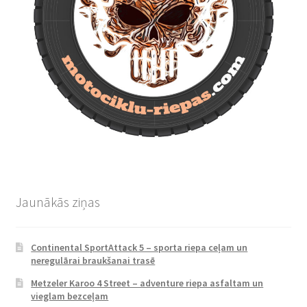
Jaunākās ziņas
Continental SportAttack 5 – sporta riepa ceļam un
neregulārai braukšanai trasē
Metzeler Karoo 4 Street – adventure riepa asfaltam un
vieglam bezceļam