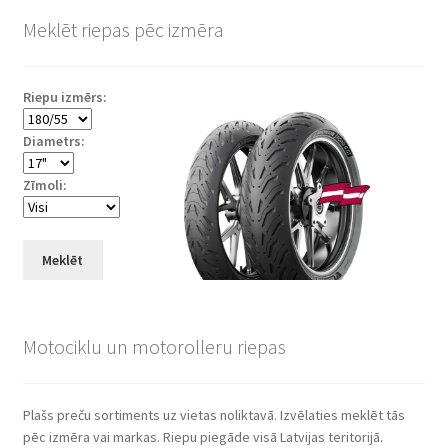
Meklēt riepas pēc izmēra
Riepu izmērs:
Diametrs:
Zīmoli:
Meklēt
Motociklu un motorolleru riepas
Plašs preču sortiments uz vietas noliktavā. Izvēlaties meklēt tās
pēc izmēra vai markas. Riepu piegāde visā Latvijas teritorijā.