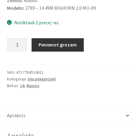
Zīmols:
Maxxis
Modelis:
27X9 – 14 49M BIGHORN 2.0 MU-09
Noliktavā 2 prece/-es
Maxxis
Pievienot grozam
27X9
-
14
49M
SKU:
4717784514611
Kategorija:
Uncategorized
BIGHORN
Birkas:
14
,
Maxxis
2.0
MU-
09
TL
Apraksts
daudzums
Apraksts