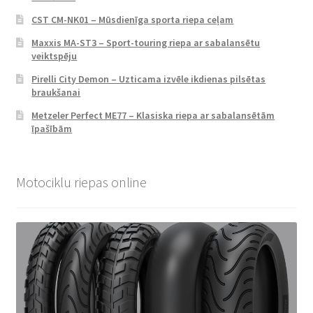
CST CM-NK01 – Mūsdienīga sporta riepa ceļam
Maxxis MA-ST3 – Sport-touring riepa ar sabalansētu
veiktspēju
Pirelli City Demon – Uzticama izvēle ikdienas pilsētas
braukšanai
Metzeler Perfect ME77 – Klasiska riepa ar sabalansētām
īpašībām
Motociklu riepas online