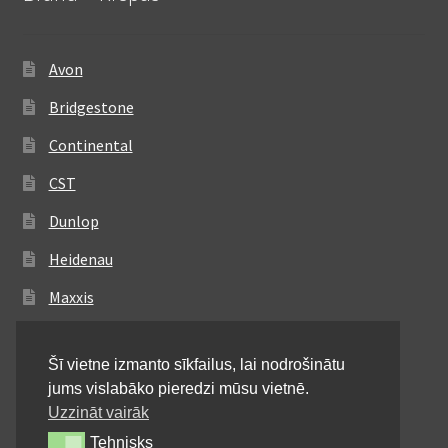
Avon
Bridgestone
Continental
CST
Dunlop
Heidenau
Maxxis
Metzeler
Šī vietne izmanto sīkfailus, lai nodrošinātu
Michelin
jums vislabāko pieredzi mūsu vietnē.
Mitas
Uzzināt vairāk
Tehnisks
Tehnisks