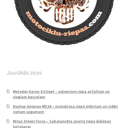
Jaunākās ziņas
Metzeler Karoo 4 Street – adventure riepa asfaltam un
vieglam bezceļam
Dunlop Geomax MX34 – motokrosa riepa mīkstam un vidēji
cietam segumam
Mitas Street Force – Sabalansēta sporta riepa ikdienas
lietošanai