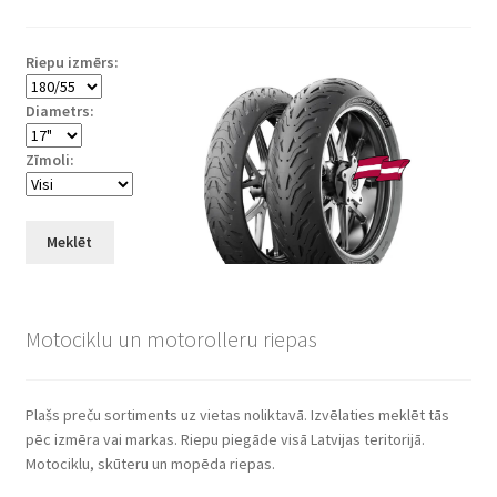
Riepu izmērs:
Diametrs:
Zīmoli:
Meklēt
Motociklu un motorolleru riepas
Plašs preču sortiments uz vietas noliktavā. Izvēlaties meklēt tās
pēc izmēra vai markas. Riepu piegāde visā Latvijas teritorijā.
Motociklu, skūteru un mopēda riepas.