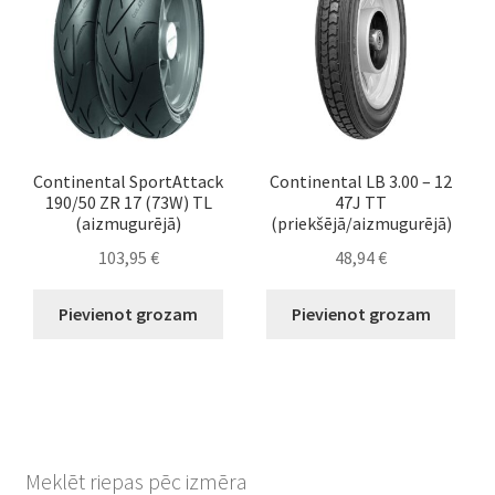
Continental SportAttack
Continental LB 3.00 – 12
190/50 ZR 17 (73W) TL
47J TT
(aizmugurējā)
(priekšējā/aizmugurējā)
103,95
€
48,94
€
Pievienot grozam
Pievienot grozam
Meklēt riepas pēc izmēra