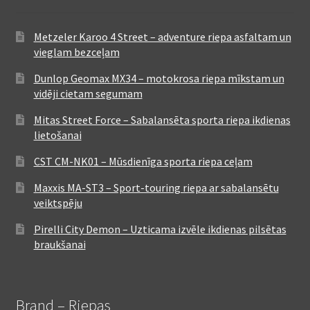
Metzeler Karoo 4 Street – adventure riepa asfaltam un
vieglam bezceļam
Dunlop Geomax MX34 – motokrosa riepa mīkstam un
vidēji cietam segumam
Mitas Street Force – Sabalansēta sporta riepa ikdienas
lietošanai
CST CM-NK01 – Mūsdienīga sporta riepa ceļam
Maxxis MA-ST3 – Sport-touring riepa ar sabalansētu
veiktspēju
Pirelli City Demon – Uzticama izvēle ikdienas pilsētas
braukšanai
Brand – Riepas