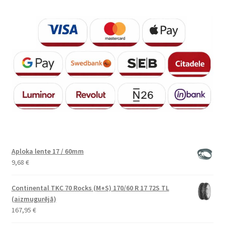
Aploka lente 17 / 60mm
9,68
€
Continental TKC 70 Rocks (M+S) 170/60 R 17 72S TL
(aizmugurējā)
167,95
€