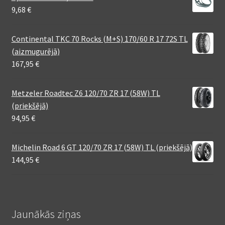
9,68
€
Continental TKC 70 Rocks (M+S) 170/60 R 17 72S TL
(aizmugurējā)
167,95
€
Metzeler Roadtec Z6 120/70 ZR 17 (58W) TL
(priekšējā)
94,95
€
Michelin Road 6 GT 120/70 ZR 17 (58W) TL (priekšējā)
144,95
€
Jaunākās ziņas