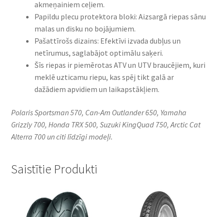
akmeņainiem ceļiem.
Papildu plecu protektora bloki: Aizsargā riepas sānu
malas un disku no bojājumiem.
Pašattīrošs dizains: Efektīvi izvada dubļus un
netīrumus, saglabājot optimālu saķeri.
Šīs riepas ir piemērotas ATV un UTV braucējiem, kuri
meklē uzticamu riepu, kas spēj tikt galā ar
dažādiem apvidiem un laikapstākļiem.
Polaris Sportsman 570, Can-Am Outlander 650, Yamaha
Grizzly 700, Honda TRX 500, Suzuki KingQuad 750, Arctic Cat
Alterra 700 un citi līdzīgi modeļi.
Saistītie Produkti