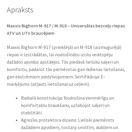
Apraksts
Maxxis Bighorn M-917 / M-918 – Universālas bezceļu riepas
ATV un UTV braucējiem
Maxxis Bighorn M-917 (priekšējā) un M-918 (aizmugurējā)
riepas ir izstrādātas, lai nodrošinātu izcilu veiktspēju
dažādos apvidus apstākļos. Tās piedāvā lielisku saķeri un
komfortu, padarot tās piemērotas gan ikdienas lietošanai,
gan ekstrēmiem piedzīvojumiem. Sertifikācija: E-
marķējums (atļauts lietošanai uz ceļiem).
Radialā konstrukcija: Nodrošina vienmērīgu un
komfortablu braukšanu, uzlabojot saķeri un
stabilitāti.
Agresīvs protektora dizains: Lieliski piemērots
dažādiem apvidiem, tostarp smiltīm, dubļiem un