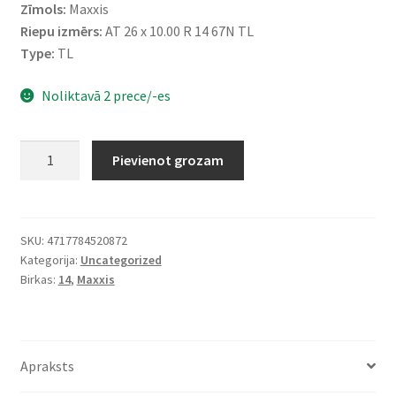
Zīmols:
Maxxis
Riepu izmērs:
AT 26 x 10.00 R 14 67N TL
Type:
TL
Noliktavā 2 prece/-es
Maxxis
Pievienot grozam
26X10
-
14
51N
SKU:
4717784520872
Kategorija:
Uncategorized
(255/60-
Birkas:
14
,
Maxxis
14)
M-
918
BIGHORN
Apraksts
daudzums