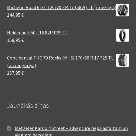
Michelin Road 6 GT 120/70 ZR 17 (58W) TL (priekšējā)
144,95
€
Heidenau 5.50 - 16 82P P29 TT
158,95
€
Continental TKC 70 Rocks (M+S) 170/60 R 17 72S TL
(aizmugurējā)
167,95
€
Jaunākās ziņas
Metzeler Karoo 4 Street – adventure riepa asfaltam un
vieglam bezceļam