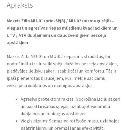
Apraksts
Maxxis Zilla MU-01 (priekšējā) / MU-02 (aizmugurējā) –
Vieglas un agresīvas riepas mūsdienu kvadracikliem un
UTV / ATV dubļainiem un daudzveidīgiem bezceļa
apstākļiem
Maxxis Zilla MU-01 un MU-02 riepas ir izstrādātas, lai
nodrošinātu izcilu veiktspēju dažādos bezceļa apstākļos,
piedāvājot lielisku saķeri, stabilitāti un komfortu. Tās ir
īpaši piemērotas braucējiem, kuri meklē uzticamu
veiktspēju dubļainos un mainīgos apstākļos.
Agresīvs protektora raksts: Nodrošina izcilu saķeri
un pašattīrīšanās spējas, uzlabojot vadāmību
dubļainos un mainīgos apstākļos.
Viegls dizains: Samazina rotējošo masu, uzlabojot
paātrinājumu un bremzēšanas efektivitāti.