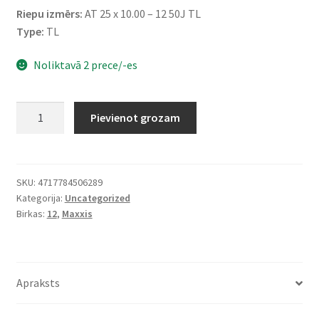
Riepu izmērs:
AT 25 x 10.00 – 12 50J TL
Type:
TL
Noliktavā 2 prece/-es
Maxxis
Pievienot grozam
25X10
-
12
50J
SKU:
4717784506289
Kategorija:
Uncategorized
MU-
Birkas:
12
,
Maxxis
02
ZILLA
6PR
daudzums
Apraksts