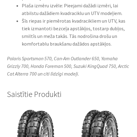
Plaša izmēru izvēle: Pieejami dažādi izmēri, lai
atbilstu dažādiem kvadraciklu un UTV modeļiem.
Šīs riepas ir piemērotas kvadracikliem un UTV, kas
tiek izmantoti bezceļa apstākļos, tostarp dubļos,
smiltīs un meža takās. Tās nodrošina drošu un
komfortablu braukšanu dažādos apstākļos.
Polaris Sportsman 570, Can-Am Outlander 650, Yamaha
Grizzly 700, Honda Foreman 500, Suzuki KingQuad 750, Arctic
Cat Alterra 700 un citi līdzīgi modeļi.
Saistītie Produkti