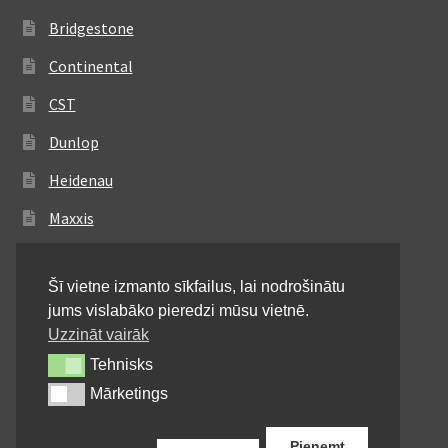
Bridgestone
Continental
CST
Dunlop
Heidenau
Maxxis
Metzeler
Šī vietne izmanto sīkfailus, lai nodrošinātu
Michelin
jums vislabāko pieredzi mūsu vietnē.
Mitas
Uzzināt vairāk
Tehnisks
Tehnisks
Pirelli
Mārketings
Mārketings
Shinko
Pieņemt