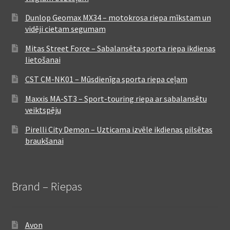
Dunlop Geomax MX34 – motokrosa riepa mīkstam un
vidēji cietam segumam
Mitas Street Force – Sabalansēta sporta riepa ikdienas
lietošanai
CST CM-NK01 – Mūsdienīga sporta riepa ceļam
Maxxis MA-ST3 – Sport-touring riepa ar sabalansētu
veiktspēju
Pirelli City Demon – Uzticama izvēle ikdienas pilsētas
braukšanai
Brand – Riepas
Avon