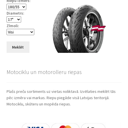
Riepu izmērs:
Diametrs:
Zīmoli:
Meklēt
Motociklu un motorolleru riepas
Plašs preču sortiments uz vietas noliktavā. Izvēlaties meklēt tās
pēc izmēra vai markas. Riepu piegāde visā Latvijas teritorijā.
Motociklu, skūteru un mopēda riepas.