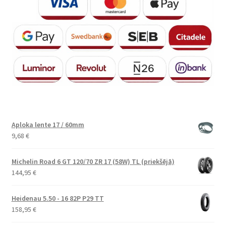
Aploka lente 17 / 60mm
9,68
€
Michelin Road 6 GT 120/70 ZR 17 (58W) TL (priekšējā)
144,95
€
Heidenau 5.50 - 16 82P P29 TT
158,95
€