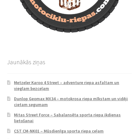
Jaunākās ziņas
Metzeler Karoo 4 Street – adventure riepa asfaltam un
vieglam bezceļam
Dunlop Geomax MX34 – motokrosa riepa mīkstam un vidēji
cietam segumam
Mitas Street Force – Sabalansēta sporta riepa ikdienas
lietošanai
CST CM-NK01 – Mūsdienīga sporta riepa ceļam