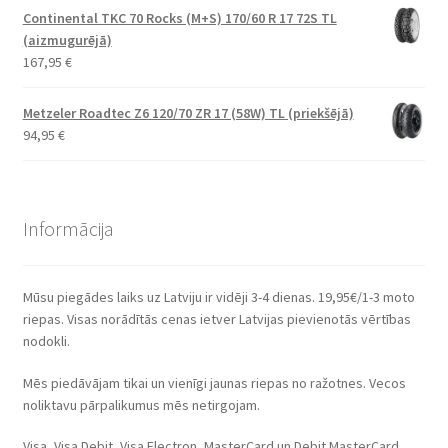
Continental TKC 70 Rocks (M+S) 170/60 R 17 72S TL
(aizmugurējā)
167,95
€
Metzeler Roadtec Z6 120/70 ZR 17 (58W) TL (priekšējā)
94,95
€
Informācija
Mūsu piegādes laiks uz Latviju ir vidēji 3-4 dienas. 19,95€/1-3 moto
riepas. Visas norādītās cenas ietver Latvijas pievienotās vērtības
nodokli.
Mēs piedāvājam tikai un vienīgi jaunas riepas no ražotnes. Vecos
noliktavu pārpalikumus mēs netirgojam.
Visa, Visa Debit, Visa Electron, MasterCard un Debit MasterCard