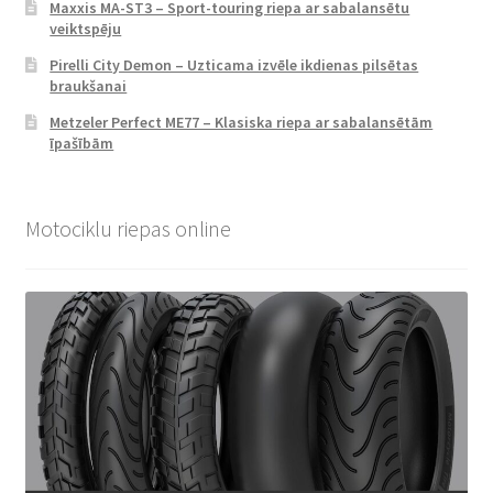
Maxxis MA-ST3 – Sport-touring riepa ar sabalansētu
veiktspēju
Pirelli City Demon – Uzticama izvēle ikdienas pilsētas
braukšanai
Metzeler Perfect ME77 – Klasiska riepa ar sabalansētām
īpašībām
Motociklu riepas online