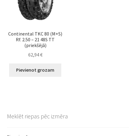
Continental TKC 80 (M+S)
Rf. 2.50 – 21 48S TT
(priekšējā)
62,94
€
Pievienot grozam
Meklēt riepas pēc izmēra