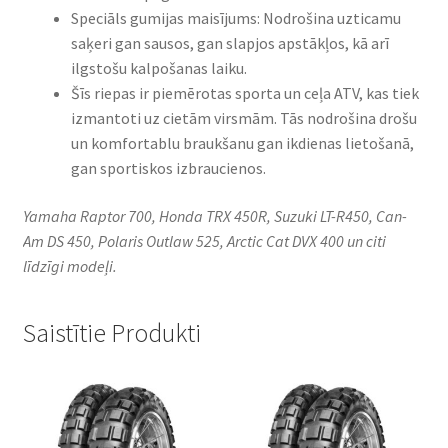
Speciāls gumijas maisījums: Nodrošina uzticamu
saķeri gan sausos, gan slapjos apstākļos, kā arī
ilgstošu kalpošanas laiku.
Šīs riepas ir piemērotas sporta un ceļa ATV, kas tiek
izmantoti uz cietām virsmām. Tās nodrošina drošu
un komfortablu braukšanu gan ikdienas lietošanā,
gan sportiskos izbraucienos.
Yamaha Raptor 700, Honda TRX 450R, Suzuki LT-R450, Can-
Am DS 450, Polaris Outlaw 525, Arctic Cat DVX 400 un citi
līdzīgi modeļi.
Saistītie Produkti