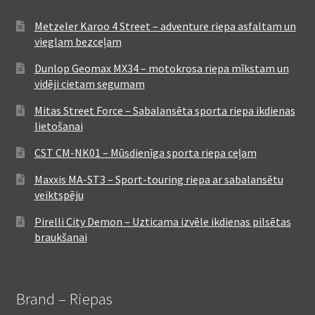
Metzeler Karoo 4 Street – adventure riepa asfaltam un
vieglam bezceļam
Dunlop Geomax MX34 – motokrosa riepa mīkstam un
vidēji cietam segumam
Mitas Street Force – Sabalansēta sporta riepa ikdienas
lietošanai
CST CM-NK01 – Mūsdienīga sporta riepa ceļam
Maxxis MA-ST3 – Sport-touring riepa ar sabalansētu
veiktspēju
Pirelli City Demon – Uzticama izvēle ikdienas pilsētas
braukšanai
Brand – Riepas