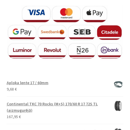
Aploka lente 17 / 60mm
9,68
€
Continental TKC 70 Rocks (M+S) 170/60 R 17 72S TL
(aizmugurējā)
167,95
€