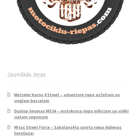
Jaunākās ziņas
Metzeler Karoo 4 Street – adventure riepa asfaltam un
vieglam bezceļam
Dunlop Geomax MX34 – motokrosa riepa mīkstam un vidēji
cietam segumam
Mitas Street Force – Sabalansēta sporta riepa ikdienas
lietošanai