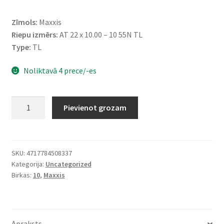
Zīmols:
Maxxis
Riepu izmērs:
AT 22 x 10.00 – 10 55N TL
Type:
TL
Noliktavā 4 prece/-es
Maxxis
Pievienot grozam
22X10
-
10
55N
SKU:
4717784508337
Kategorija:
Uncategorized
(255/60-
Birkas:
10
,
Maxxis
10)
M-
992
SPEARZ
Apraksts