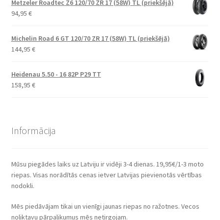
Metzeler Roadtec Z6 120/70 ZR 17 (58W) TL (priekšējā)
94,95
€
Michelin Road 6 GT 120/70 ZR 17 (58W) TL (priekšējā)
144,95
€
Heidenau 5.50 - 16 82P P29 TT
158,95
€
Informācija
Mūsu piegādes laiks uz Latviju ir vidēji 3-4 dienas. 19,95€/1-3 moto
riepas. Visas norādītās cenas ietver Latvijas pievienotās vērtības
nodokli.
Mēs piedāvājam tikai un vienīgi jaunas riepas no ražotnes. Vecos
noliktavu pārpalikumus mēs netirgojam.