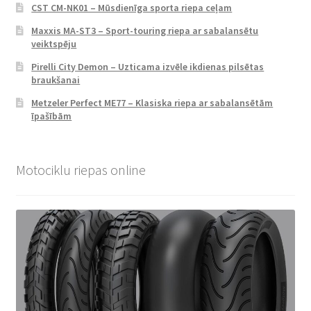
CST CM-NK01 – Mūsdienīga sporta riepa ceļam
Maxxis MA-ST3 – Sport-touring riepa ar sabalansētu
veiktspēju
Pirelli City Demon – Uzticama izvēle ikdienas pilsētas
braukšanai
Metzeler Perfect ME77 – Klasiska riepa ar sabalansētām
īpašībām
Motociklu riepas online