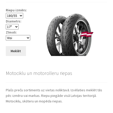
Riepu izmērs:
Diametrs:
Zīmoli:
Meklēt
Motociklu un motorolleru riepas
Plašs preču sortiments uz vietas noliktavā. Izvēlaties meklēt tās
pēc izmēra vai markas. Riepu piegāde visā Latvijas teritorijā.
Motociklu, skūteru un mopēda riepas.