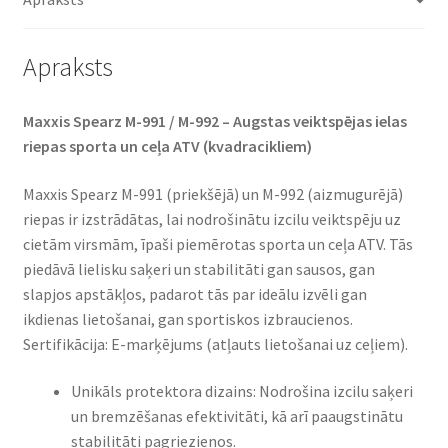
4PR
daudzums
Apraksts
Maxxis Spearz M-991 / M-992 – Augstas veiktspējas ielas
riepas sporta un ceļa ATV (kvadracikliem)
Maxxis Spearz M-991 (priekšējā) un M-992 (aizmugurējā)
riepas ir izstrādātas, lai nodrošinātu izcilu veiktspēju uz
cietām virsmām, īpaši piemērotas sporta un ceļa ATV. Tās
piedāvā lielisku saķeri un stabilitāti gan sausos, gan
slapjos apstākļos, padarot tās par ideālu izvēli gan
ikdienas lietošanai, gan sportiskos izbraucienos.
Sertifikācija: E-marķējums (atļauts lietošanai uz ceļiem).
Unikāls protektora dizains: Nodrošina izcilu saķeri
un bremzēšanas efektivitāti, kā arī paaugstinātu
stabilitāti pagriezienos.