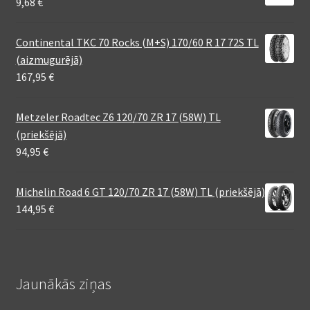
9,68
€
Continental TKC 70 Rocks (M+S) 170/60 R 17 72S TL
(aizmugurējā)
167,95
€
Metzeler Roadtec Z6 120/70 ZR 17 (58W) TL
(priekšējā)
94,95
€
Michelin Road 6 GT 120/70 ZR 17 (58W) TL (priekšējā)
144,95
€
Jaunākās ziņas