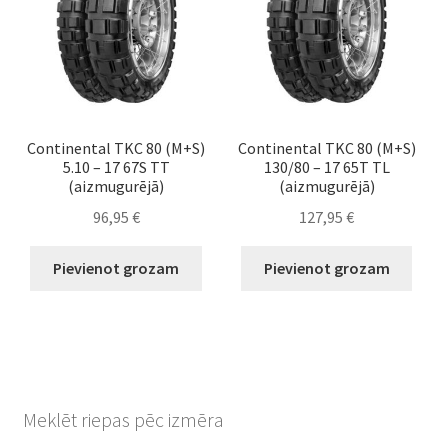
Continental TKC 80 (M+S)
Continental TKC 80 (M+S)
5.10 – 17 67S TT
130/80 – 17 65T TL
(aizmugurējā)
(aizmugurējā)
96,95
€
127,95
€
Pievienot grozam
Pievienot grozam
Meklēt riepas pēc izmēra