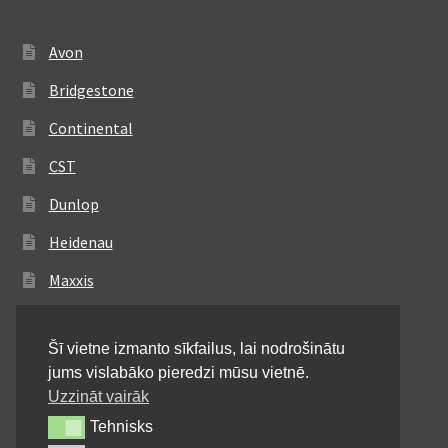
Avon
Bridgestone
Continental
CST
Dunlop
Heidenau
Maxxis
Metzeler
Šī vietne izmanto sīkfailus, lai nodrošinātu
Michelin
jums vislabāko pieredzi mūsu vietnē.
Mitas
Uzzināt vairāk
Tehnisks
Tehnisks
Pirelli