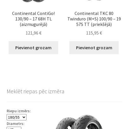
Continental ContiGo!
Continental TKC 80
130/90 – 17 68H TL
Twinduro (M+S) 100/90 – 19
(aizmugurējā)
57S TT (priekšējā)
121,96
€
115,95
€
Pievienot grozam
Pievienot grozam
Meklēt riepas pēc izmēra
Riepu izmērs:
Diametrs: