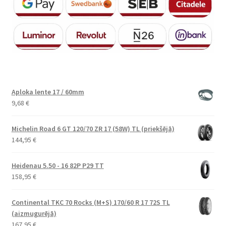
Aploka lente 17 / 60mm
9,68
€
Michelin Road 6 GT 120/70 ZR 17 (58W) TL (priekšējā)
144,95
€
Heidenau 5.50 - 16 82P P29 TT
158,95
€
Continental TKC 70 Rocks (M+S) 170/60 R 17 72S TL
(aizmugurējā)
167,95
€