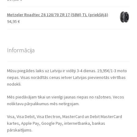
Metzeler Roadtec Z6 120/70 ZR 17 (58W) TL (priekšējā)
94,95
€
Informācija
Mūsu piegādes laiks uz Latviju ir vidēji 3-4 dienas. 19,95€/1-3 moto
riepas. Visas norādītās cenas ietver Latvijas pievienotās vērtības
nodokli.
Mēs piedāvājam tikai un vienīgi jaunas riepas no ražotnes. Vecos
noliktavu pārpalikumus mēs netirgojam.
Visa, Visa Debit, Visa Electron, MasterCard un Debit MasterCard
kartes, Apple Pay, Google Pay, internetbanka, bankas
pārskaitījums.