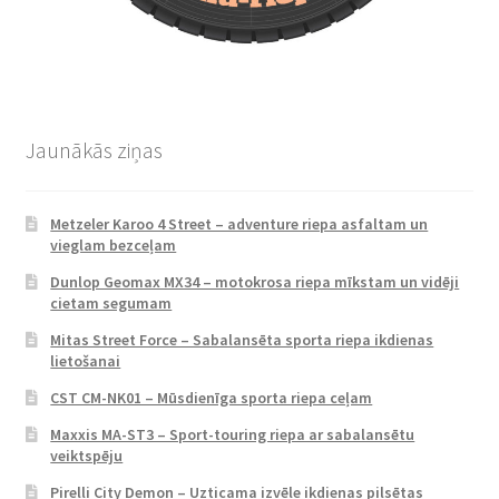
Jaunākās ziņas
Metzeler Karoo 4 Street – adventure riepa asfaltam un
vieglam bezceļam
Dunlop Geomax MX34 – motokrosa riepa mīkstam un vidēji
cietam segumam
Mitas Street Force – Sabalansēta sporta riepa ikdienas
lietošanai
CST CM-NK01 – Mūsdienīga sporta riepa ceļam
Maxxis MA-ST3 – Sport-touring riepa ar sabalansētu
veiktspēju
Pirelli City Demon – Uzticama izvēle ikdienas pilsētas