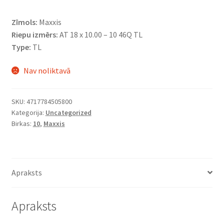
Zīmols:
Maxxis
Riepu izmērs:
AT 18 x 10.00 – 10 46Q TL
Type:
TL
Nav noliktavā
SKU:
4717784505800
Kategorija:
Uncategorized
Birkas:
10
,
Maxxis
Apraksts
Apraksts