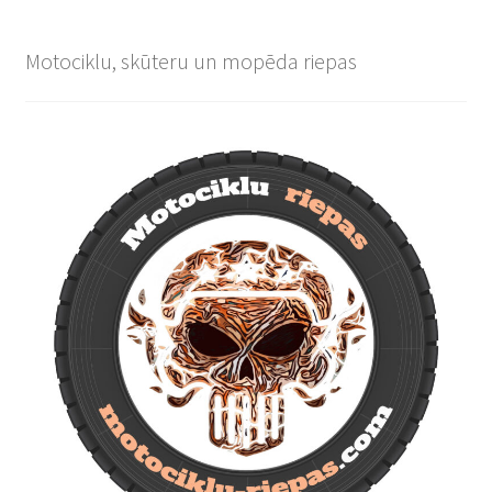
Motociklu, skūteru un mopēda riepas