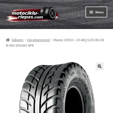
Skip
Skip
Menu
to
to
navigation
content
Expand
Riepas
child
Sākums
Uncategorized
Maxxis 18X10 – 10 46Q (225/40-10)
menu
Expand
Kameras
M-992 SPEARZ 6PR
child
menu
Pasūtīt
Expand
Viss par riepām
child
menu
Tests
Expand
Zīmoli
child
menu
Kontakti