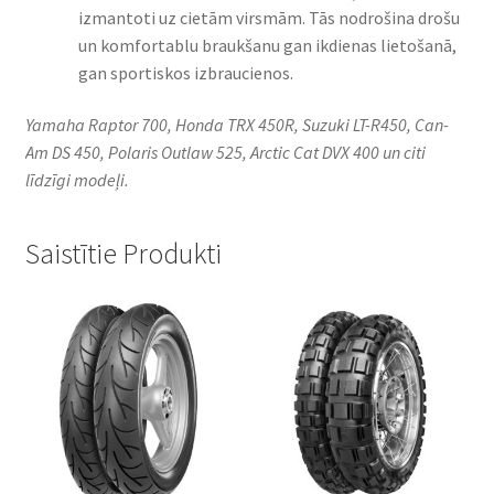
izmantoti uz cietām virsmām. Tās nodrošina drošu
un komfortablu braukšanu gan ikdienas lietošanā,
gan sportiskos izbraucienos.
Yamaha Raptor 700, Honda TRX 450R, Suzuki LT-R450, Can-
Am DS 450, Polaris Outlaw 525, Arctic Cat DVX 400 un citi
līdzīgi modeļi.
Saistītie Produkti