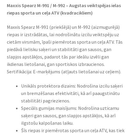
Maxxis Spearz M-991 / M-992 – Augstas veiktspējas ielas
riepas sporta un ceļa ATV (kvadracikliem)
Maxxis Spearz M-991 (priekšējā) un M-992 (aizmugurējā)
riepas ir izstrādātas, lai nodrošinātu izcilu veiktspēju uz
cietām virsmām, īpaši piemērotas sporta un ceļa ATV. Tās
piedāvā lielisku saķeri un stabilitāti gan sausos, gan
slapjos apstākļos, padarot tās par ideālu izvēli gan
ikdienas lietošanai, gan sportiskos izbraucienos.
Sertifikācija: E-marķējums (atļauts lietošanai uz ceļiem).
Unikāls protektora dizains: Nodrošina izcilu saķeri
un bremzēšanas efektivitāti, kā arī paaugstinātu
stabilitāti pagriezienos.
Speciāls gumijas maisījums: Nodrošina uzticamu
saķeri gan sausos, gan slapjos apstākļos, kā arī
ilgstošu kalpošanas laiku.
Šīs riepas ir piemērotas sporta un ceļa ATV, kas tiek