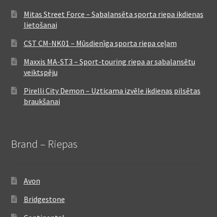
Mitas Street Force – Sabalansēta sporta riepa ikdienas
lietošanai
CST CM-NK01 – Mūsdienīga sporta riepa ceļam
Maxxis MA-ST3 – Sport-touring riepa ar sabalansētu
veiktspēju
Pirelli City Demon – Uzticama izvēle ikdienas pilsētas
braukšanai
Brand – Riepas
Avon
Bridgestone