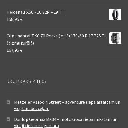
Heidenau 5.50 - 16 82P P29 TT
158,95
€
Continental TKC 70 Rocks (M+S) 170/60 R 17 72S TL
(aizmugurējā)
167,95
€
Jaunākās ziņas
Metzeler Karoo 4 Street – adventure riepa asfaltam un
vieglam bezceļam
Dunlop Geomax MX34 – motokrosa riepa mīkstam un
vidēji cietam segumam