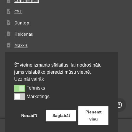
Continental
CST
Dunlop
Heidenau
Maxxis
Metzeler
Šī vietne izmanto sīkfailus, lai nodrošinātu
Michelin
jums vislabāko pieredzi mūsu vietnē.
Mitas
Uzzināt vairāk
Tehnisks
Tehnisks
Pirelli
Mārketings
Mārketings
Shinko
Pieņemt
Noraidīt
Saglabāt
visu
0