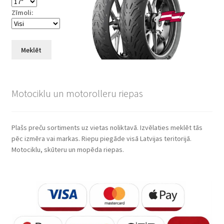
Zīmoli:
Meklēt
Motociklu un motorolleru riepas
Plašs preču sortiments uz vietas noliktavā. Izvēlaties meklēt tās
pēc izmēra vai markas. Riepu piegāde visā Latvijas teritorijā.
Motociklu, skūteru un mopēda riepas.